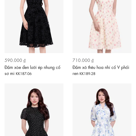
590.000 ₫
710.000 ₫
Đầm xòe đen lưới ép nhung cổ
Đầm xô thêu hoa nhí cổ V phối
sơ mi
ren
KK187-06
KK189-28