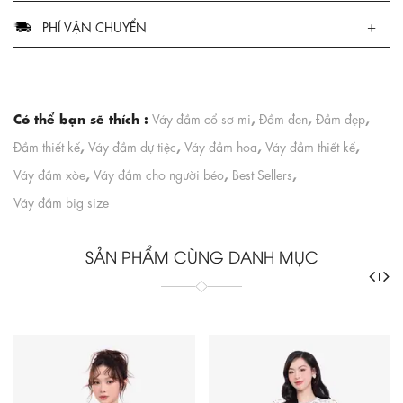
PHÍ VẬN CHUYỂN
Có thể bạn sẽ thích :
,
,
,
Váy đầm cổ sơ mi
Đầm đen
Đầm đẹp
,
,
,
,
Đầm thiết kế
Váy đầm dự tiệc
Váy đầm hoa
Váy đầm thiết kế
,
,
,
Váy đầm xòe
Váy đầm cho người béo
Best Sellers
Váy đầm big size
SẢN PHẨM CÙNG DANH MỤC