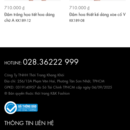
710.000 ₫
710.000 ₫
Đầm trắng họa tiết hoa dáng
Đầm hoa thiết kế dáng xòe cổ V
chữ A
KK189-12
KK189-08
028.36222 999
HOTLINE:
Công Ty TNHH Thời Trang Khang Khôi
Địa chỉ: 256/13A Phạm Văn Hai, Phường Tân Sơn Nhất, TPHCM
GPKD: 0319140957 do Sở Tài Chính TPHCM cấp ngày 04/09/2025
® Bản quyền thuộc thời trang K&K Fashion
THÔNG TIN LIÊN HỆ