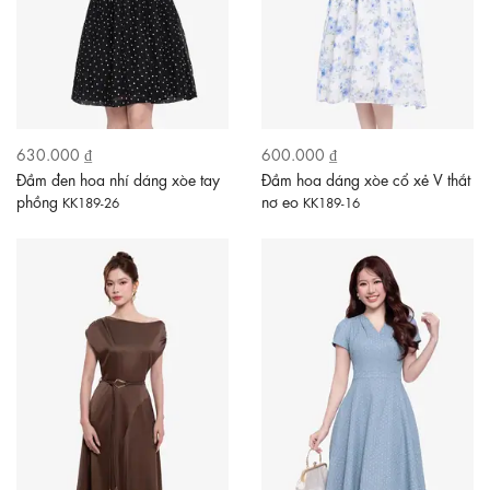
630.000 ₫
600.000 ₫
Đầm đen hoa nhí dáng xòe tay
Đầm hoa dáng xòe cổ xẻ V thắt
phồng
nơ eo
KK189-26
KK189-16