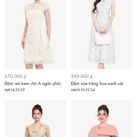
670.000 ₫
590.000 ₫
Đầm ren kem chữ A ngắn phối
Đầm xòe trắng hoa xanh sát
vạt
nách
HL33-29
HL33-34