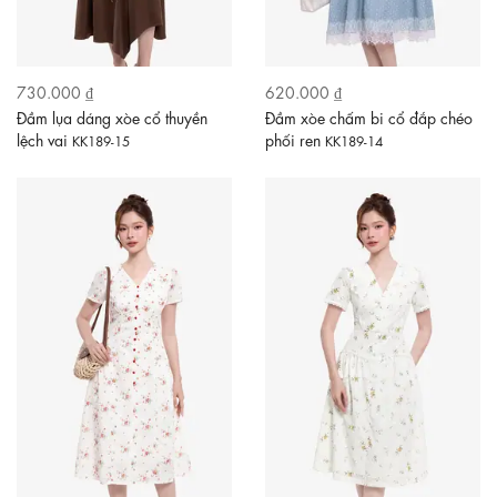
730.000 ₫
620.000 ₫
Đầm lụa dáng xòe cổ thuyền
Đầm xòe chấm bi cổ đắp chéo
lệch vai
phối ren
KK189-15
KK189-14