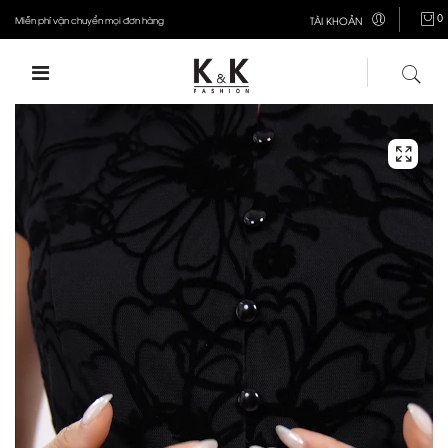
0
Miễn phí vận chuyển mọi đơn hàng
TÀI KHOẢN