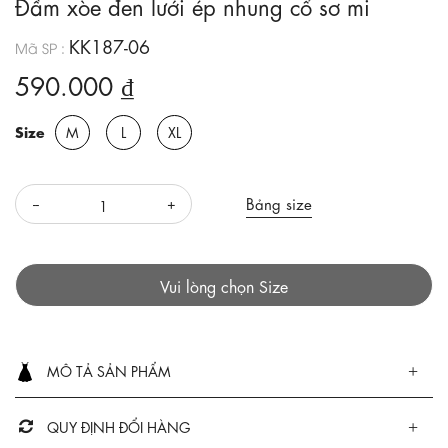
Đầm xòe đen lưới ép nhung cổ sơ mi
KK187-06
Mã SP :
590.000 ₫
Size
M
L
XL
Bảng size
Vui lòng chọn Size
MÔ TẢ SẢN PHẨM
QUY ĐỊNH ĐỔI HÀNG