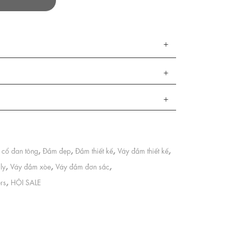
,
,
,
,
cổ đan tông
Đầm đẹp
Đầm thiết kế
Váy đầm thiết kế
,
,
,
ly
Váy đầm xòe
Váy đầm đơn sắc
,
ers
HỘI SALE