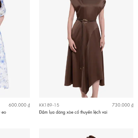
KK189-15
600.000 ₫
730.000 ₫
ơ eo
Đầm lụa dáng xòe cổ thuyền lệch vai