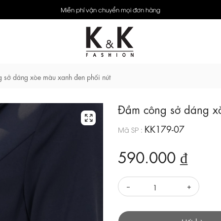
Miễn phí vận chuyển mọi đơn hàng
 sở dáng xòe màu xanh đen phối nút
Đầm công sở dáng xò
KK179-07
Mã SP :
590.000 ₫