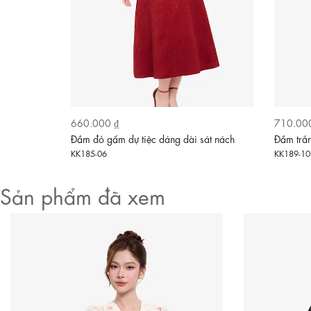
660.000 ₫
710.00
hun
Đầm đỏ gấm dự tiệc dáng dài sát nách
Đầm trắn
KK187-37
KK185-06
KK189-10
Sản phẩm đã xem
Video