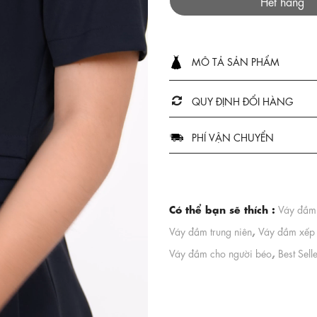
Hết hàng
MÔ TẢ SẢN PHẨM
QUY ĐỊNH ĐỔI HÀNG
PHÍ VẬN CHUYỂN
Có thể bạn sẽ thích :
Váy đầm 
,
Váy đầm trung niên
Váy đầm xếp 
,
Váy đầm cho người béo
Best Sell