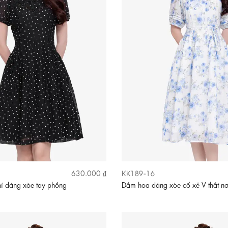
KK189-16
630.000 ₫
í dáng xòe tay phồng
Đầm hoa dáng xòe cổ xẻ V thắt n