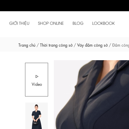
GIỚI THIỆU
SHOP ONLINE
BLOG
LOOKBOOK
Trang chủ
/
Thời trang công sở
/
Váy đầm công sở
/
Đầm công
Video