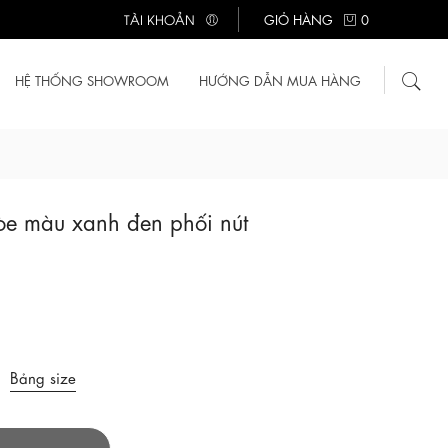
TÀI KHOẢN
GIỎ HÀNG
0
HỆ THỐNG SHOWROOM
HƯỚNG DẪN MUA HÀNG
e màu xanh đen phối nút
Bảng size