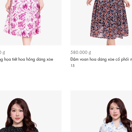
0 ₫
580.000 ₫
g họa tiết hoa hồng dáng xòe
Đầm voan hoa dáng xòe cổ phối 
15