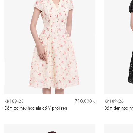
KK189-28
KK189-26
710.000 ₫
Đầm xô thêu hoa nhí cổ V phối ren
Đầm đen hoa nh