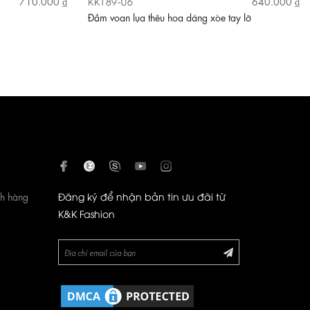
KK189-06
710.000 ₫
640.000 ₫
Đầm voan lụa thêu hoa dáng xòe tay lỡ
ch hàng
Đăng ký để nhận bản tin ưu đãi từ
K&K Fashion