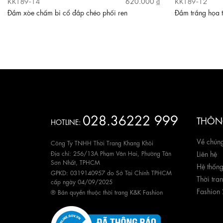
KK189-14
KK189-12
620.000 ₫
Đầm xòe chấm bi cổ đắp chéo phối ren
Đầm trắng họa t
028.36222 999
THÔNG
HOTLINE:
Về chúng
Công Ty TNHH Thời Trang Khang Khôi
Địa chỉ: 256/13A Phạm Văn Hai, Phường Tân
Liên hệ
Sơn Nhất, TPHCM
Hệ thốn
GPKD: 0319140957 do Sở Tài Chính TPHCM
Thời tra
cấp ngày 04/09/2025
Fashion
® Bản quyền thuộc thời trang K&K Fashion