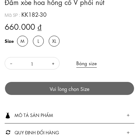
Đầm xòe hoa hồng cổ V phối nút
KK182-30
Mã SP :
660.000 ₫
Size
M
L
XL
Bảng size
Vui lòng chọn Size
MÔ TẢ SẢN PHẨM
QUY ĐỊNH ĐỔI HÀNG