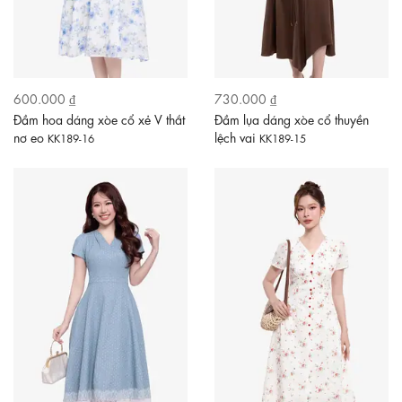
600.000 ₫
730.000 ₫
Đầm hoa dáng xòe cổ xẻ V thắt
Đầm lụa dáng xòe cổ thuyền
nơ eo
lệch vai
KK189-16
KK189-15