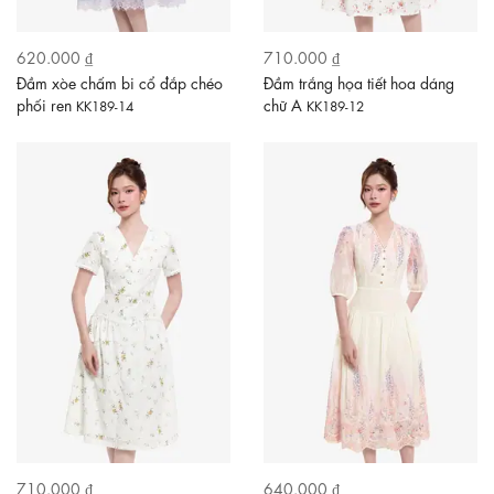
620.000 ₫
710.000 ₫
Đầm xòe chấm bi cổ đắp chéo
Đầm trắng họa tiết hoa dáng
phối ren
chữ A
KK189-14
KK189-12
710.000 ₫
640.000 ₫