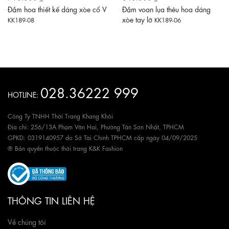
Đầm hoa thiết kế dáng xòe cổ V
Đầm voan lụa thêu hoa dáng
xòe tay lỡ
KK189-08
KK189-06
028.36222 999
HOTLINE:
Công Ty TNHH Thời Trang Khang Khôi
Địa chỉ: 256/13A Phạm Văn Hai, Phường Tân Sơn Nhất, TPHCM
GPKD: 0319140957 do Sở Tài Chính TPHCM cấp ngày 04/09/2025
® Bản quyền thuộc thời trang K&K Fashion
THÔNG TIN LIÊN HỆ
Về chúng tôi