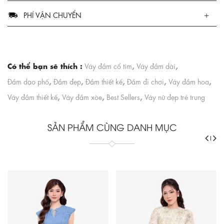
PHÍ VẬN CHUYỂN
Có thể bạn sẽ thích :
,
,
Váy đầm cổ tim
Váy đầm dài
,
,
,
,
,
Đầm dạo phố
Đầm đẹp
Đầm thiết kế
Đầm đi chơi
Váy đầm hoa
,
,
,
Váy đầm thiết kế
Váy đầm xòe
Best Sellers
Váy nữ đẹp trẻ trung
SẢN PHẨM CÙNG DANH MỤC