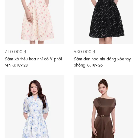
710.000 ₫
630.000 ₫
Đầm xô thêu hoa nhí cổ V phối
Đầm đen hoa nhí dáng xòe tay
ren
phồng
KK189-28
KK189-26