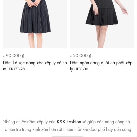
590.000 ₫
550.000 ₫
Đầm kẻ sọc dáng xòe xếp ly cổ sơ
Đầm ngắn dáng đuôi cá phối xếp
mi
ly
KK178-28
HL31-36
Những chiếc đầm xếp ly của
K&K Fashion
sẽ giúp các nàng công sở
trở nên trẻ trung xinh xắn hơn rất nhiều mỗi khi dạo phố hay đến công
sở vào mùa thời trang này. Những chiếc váy liền thân xếp ly thường