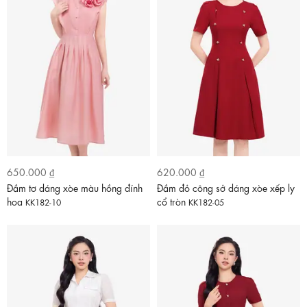
650.000 ₫
620.000 ₫
Đầm tơ dáng xòe màu hồng đính
Đầm đỏ công sở dáng xòe xếp ly
hoa
cổ tròn
KK182-10
KK182-05