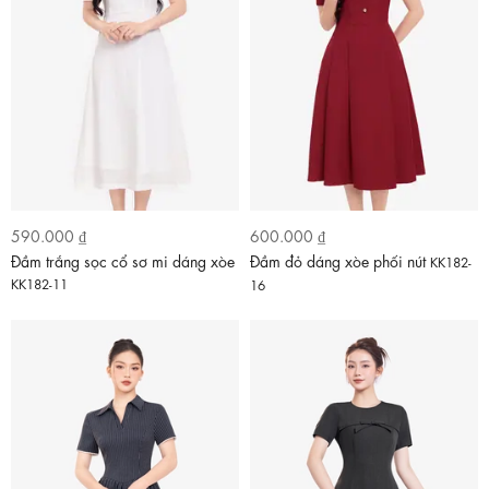
590.000 ₫
600.000 ₫
Đầm trắng sọc cổ sơ mi dáng xòe
Đầm đỏ dáng xòe phối nút
KK182-
KK182-11
16