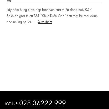
Hè
Lấy cảm hứng từ vẻ đẹp bình yên của miền đồng nội, K&K
Fashion giới thiệu BST “Khúc Điền Viên” như một lời mời dành
cho những người ...
Xem thêm
028.36222 999
HOTLINE: