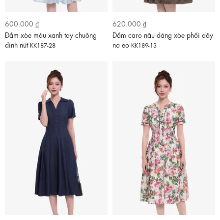
600.000 ₫
620.000 ₫
Đầm xòe màu xanh tay chuông
Đầm caro nâu dáng xòe phối dây
đính nút
nơ eo
KK187-28
KK189-13