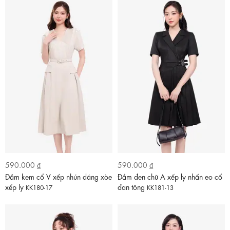
590.000 ₫
590.000 ₫
Đầm kem cổ V xếp nhún dáng xòe
Đầm đen chữ A xếp ly nhấn eo cổ
xếp ly
đan tông
KK180-17
KK181-13