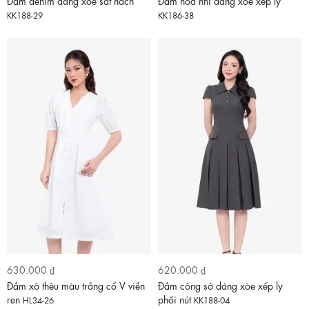
Đầm denim dáng xòe sát nách
Đầm hoa nhí dáng xòe xếp ly
KK188-29
KK186-38
630.000 ₫
620.000 ₫
Đầm xô thêu màu trắng cổ V viền
Đầm công sở dáng xòe xếp ly
ren
phối nút
HL34-26
KK188-04