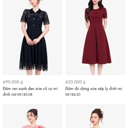
690.000 ₫
620.000 ₫
Đầm ren xanh đen xòe cổ sơ mi
Đầm đỏ dáng xòe xếp ly đính nơ
đính nút
KK185-08
KK184-20