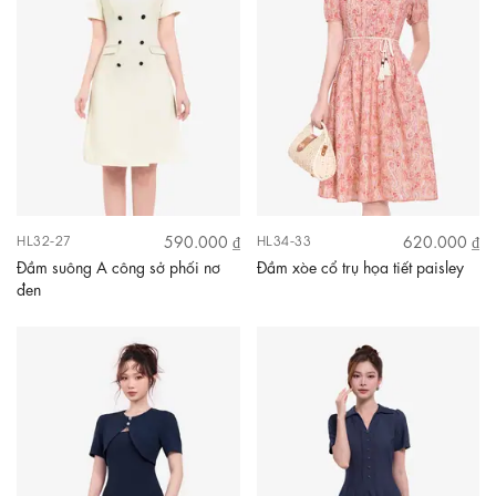
590.000 ₫
620.000 ₫
HL32-27
HL34-33
Đầm suông A công sở phối nơ
Đầm xòe cổ trụ họa tiết paisley
đen