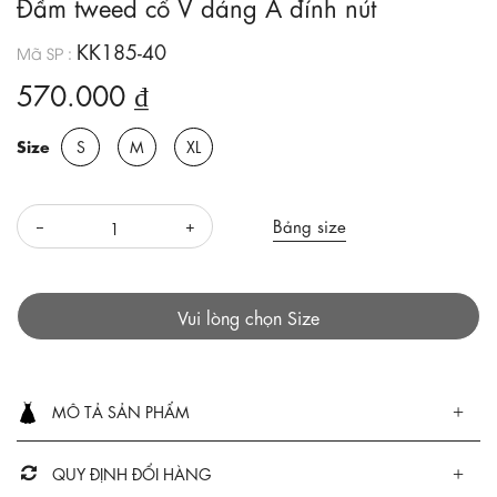
Đầm tweed cổ V dáng A đính nút
KK185-40
Mã SP :
570.000 ₫
Size
S
M
XL
Bảng size
Vui lòng chọn Size
MÔ TẢ SẢN PHẨM
QUY ĐỊNH ĐỔI HÀNG