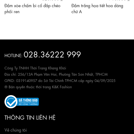
Đầm xòe chấm bi cổ đắp chéo
Đầm trắng họa tiết hoa dáng
phối ren
chữ A
028.36222 999
HOTLINE:
Công Ty TNHH Thời Trang Khang Khôi
Địa chỉ: 256/13A Phạm Văn Hai, Phường Tân Sơn Nhất, TPHCM
GPKD: 0319140957 do Sở Tài Chính TPHCM cấp ngày 04/09/2025
® Bản quyền thuộc thời trang K&K Fashion
THÔNG TIN LIÊN HỆ
Về chúng tôi