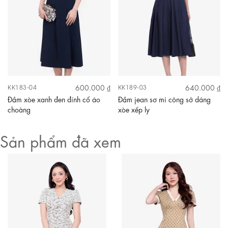
600.000 ₫
640.000 ₫
KK183-04
KK189-03
Đầm xòe xanh đen đính cổ áo
Đầm jean sơ mi công sở dáng
choàng
xòe xếp ly
Sản phẩm đã xem