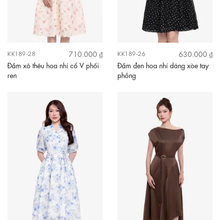
710.000 ₫
630.000 ₫
KK189-28
KK189-26
Đầm xô thêu hoa nhí cổ V phối
Đầm đen hoa nhí dáng xòe tay
ren
phồng