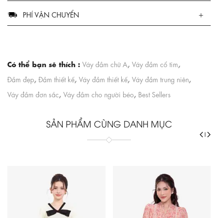
PHÍ VẬN CHUYỂN
Có thể bạn sẽ thích :
,
,
Váy đầm chữ A
Váy đầm cổ tim
,
,
,
,
Đầm đẹp
Đầm thiết kế
Váy đầm thiết kế
Váy đầm trung niên
,
,
Váy đầm đơn sắc
Váy đầm cho người béo
Best Sellers
SẢN PHẨM CÙNG DANH MỤC