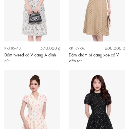
570.000 ₫
600.000 ₫
KK185-40
KK189-36
Đầm tweed cổ V dáng A đính
Đầm chấm bi dáng xòe cổ V
nút
viền ren