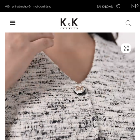
0
Miễn phí vận chuyển mọi đơn hàng
TÀI KHOẢN