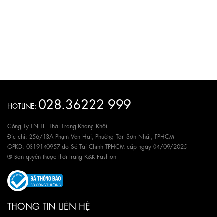
028.36222 999
HOTLINE:
Công Ty TNHH Thời Trang Khang Khôi
Địa chỉ: 256/13A Phạm Văn Hai, Phường Tân Sơn Nhất, TPHCM
GPKD: 0319140957 do Sở Tài Chính TPHCM cấp ngày 04/09/2025
® Bản quyền thuộc thời trang K&K Fashion
THÔNG TIN LIÊN HỆ