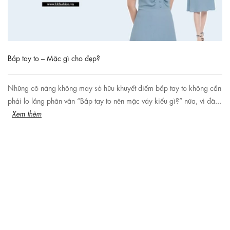
Bắp tay to – Mặc gì cho đẹp?
Những cô nàng không may sở hữu khuyết điểm bắp tay to không cần
phải lo lắng phân vân “Bắp tay to nên mặc váy kiểu gì?” nữa, vì đã...
Xem thêm