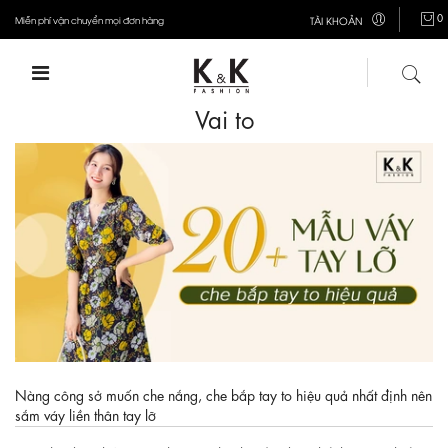
0
Miễn phí vận chuyển mọi đơn hàng
TÀI KHOẢN
Vai to
Nàng công sở muốn che nắng, che bắp tay to hiệu quả nhất định nên
sắm váy liền thân tay lỡ