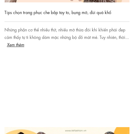
Tips chọn trang phục che bắp tay to, bụng mỡ, đùi quá khổ
Những phần cơ thể nhiều thịt, nhiều mỡ thừa đôi khi khiến phái đẹp
cảm thấy tự ti không dám mặc những bộ đồ mát mẻ. Tuy nhiên, thời...
Xem thêm