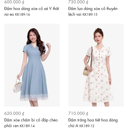
600.000 ₫
730.000 ₫
Đầm hoa dáng xòe cổ xẻ V thắt
Đầm lụa dáng xòe cổ thuyền
nơ eo
lệch vai
KK189-16
KK189-15
620.000 ₫
710.000 ₫
Đầm xòe chấm bi cổ đắp chéo
Đầm trắng họa tiết hoa dáng
phối ren
chữ A
KK189-14
KK189-12