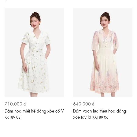
710.000 ₫
640.000 ₫
Đầm hoa thiết kế dáng xòe cổ V
Đầm voan lụa thêu hoa dáng
xòe tay lỡ
KK189-08
KK189-06