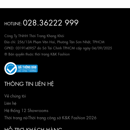
028.36222 999
HOTLINE:
Công Ty TNHH Thời Trang Khang Khôi
Địa chỉ: 256/13A Phạm Văn Hai, Phường Tân Sơn Nhất, TPHCM
GPKD: 0319140957 do Sở Tài Chính TPHCM cấp ngày 04/09/2025
® Bản quyền thuộc thời trang K&K Fashion
THÔNG TIN LIÊN HỆ
Về chúng tôi
Liên hệ
Hệ thống 12 Showrooms
Thời trang nữ
-
Thời trang công sở K&K Fashion 2026
HỖ TRỢ KHÁCH HÀNG