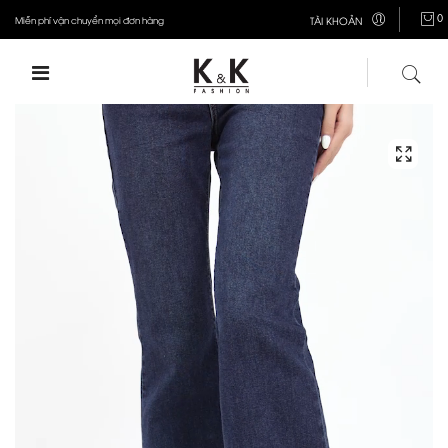
0
Miễn phí vận chuyển mọi đơn hàng
TÀI KHOẢN