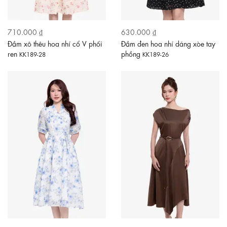
710.000 ₫
630.000 ₫
Đầm xô thêu hoa nhí cổ V phối
Đầm đen hoa nhí dáng xòe tay
ren
phồng
KK189-28
KK189-26