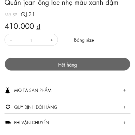
Quần jean ống loe nhẹ màu xanh đậm
QJ-31
Mã SP :
410.000 ₫
Bảng size
Hết hàng
MÔ TẢ SẢN PHẨM
QUY ĐỊNH ĐỔI HÀNG
PHÍ VẬN CHUYỂN