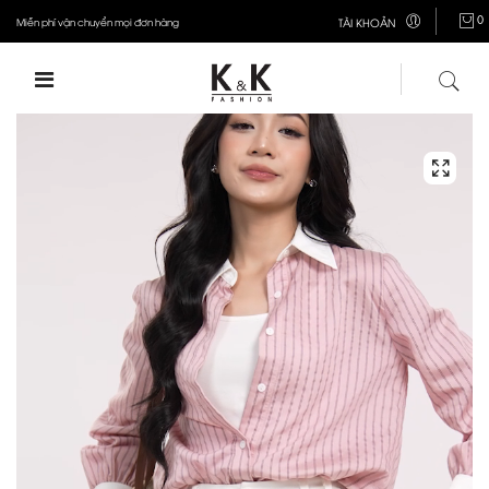
0
Miễn phí vận chuyển mọi đơn hàng
TÀI KHOẢN