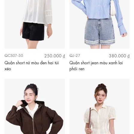
250.000 ₫
380.000 ₫
QCS07-30
QJ-27
Quần short nữ màu đen hai túi
Quần short jean màu xanh lai
xéo
phối ren