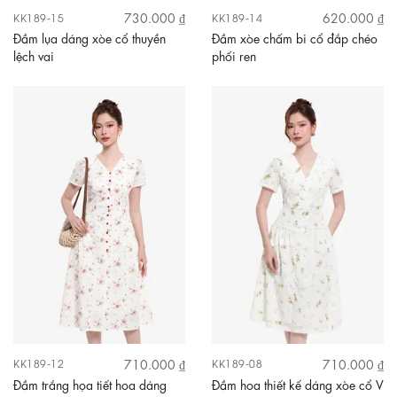
730.000 ₫
620.000 ₫
KK189-15
KK189-14
Đầm lụa dáng xòe cổ thuyền
Đầm xòe chấm bi cổ đắp chéo
lệch vai
phối ren
710.000 ₫
710.000 ₫
KK189-12
KK189-08
Đầm trắng họa tiết hoa dáng
Đầm hoa thiết kế dáng xòe cổ V