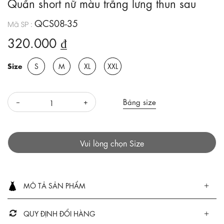
Quần short nữ màu trắng lưng thun sau
QCS08-35
Mã SP :
320.000 ₫
Size
S
M
XL
XXL
Bảng size
Vui lòng chọn Size
MÔ TẢ SẢN PHẨM
QUY ĐỊNH ĐỔI HÀNG