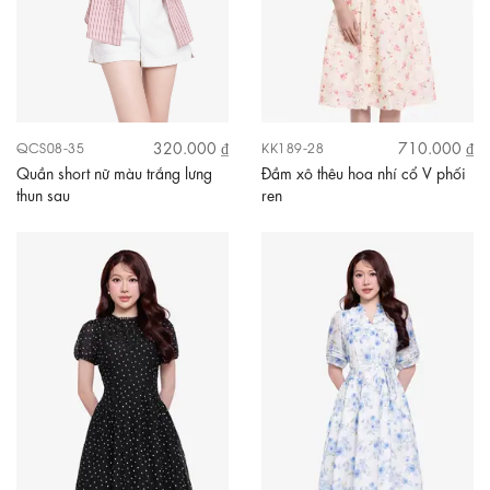
320.000 ₫
710.000 ₫
QCS08-35
KK189-28
Quần short nữ màu trắng lưng
Đầm xô thêu hoa nhí cổ V phối
thun sau
ren