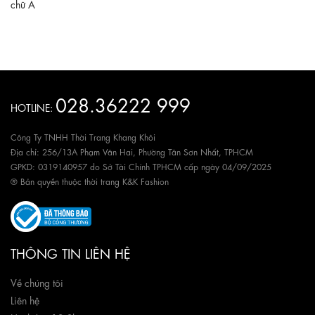
chữ A
028.36222 999
HOTLINE:
Công Ty TNHH Thời Trang Khang Khôi
Địa chỉ: 256/13A Phạm Văn Hai, Phường Tân Sơn Nhất, TPHCM
GPKD: 0319140957 do Sở Tài Chính TPHCM cấp ngày 04/09/2025
® Bản quyền thuộc thời trang K&K Fashion
THÔNG TIN LIÊN HỆ
Về chúng tôi
Liên hệ