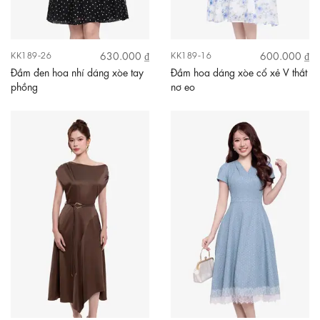
630.000 ₫
600.000 ₫
KK189-26
KK189-16
Đầm đen hoa nhí dáng xòe tay
Đầm hoa dáng xòe cổ xẻ V thắt
phồng
nơ eo