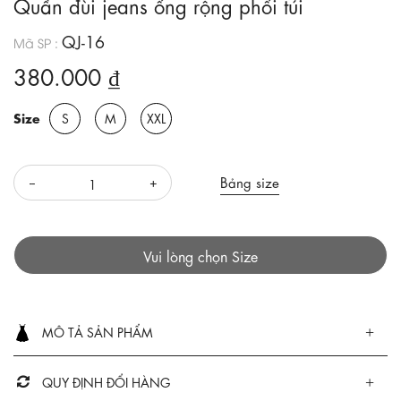
Quần đùi jeans ống rộng phối túi
QJ-16
Mã SP :
380.000 ₫
Size
S
M
XXL
Bảng size
Vui lòng chọn Size
MÔ TẢ SẢN PHẨM
QUY ĐỊNH ĐỔI HÀNG