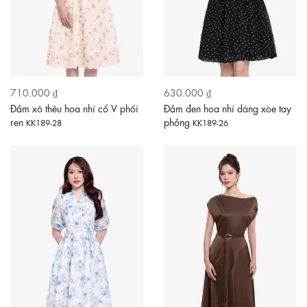
710.000 ₫
630.000 ₫
Đầm xô thêu hoa nhí cổ V phối
Đầm đen hoa nhí dáng xòe tay
ren
phồng
KK189-28
KK189-26