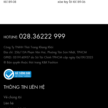
xòe tay lỡ
KK189-08
KK189-06
028.36222 999
HOTLINE:
Công Ty TNHH Thời Trang Khang Khôi
Địa chỉ: 256/13A Phạm Văn Hai, Phường Tân Sơn Nhất, TPHCM
GPKD: 0319140957 do Sở Tài Chính TPHCM cấp ngày 04/09/2025
® Bản quyền thuộc thời trang K&K Fashion
THÔNG TIN LIÊN HỆ
Về chúng tôi
Liên hệ