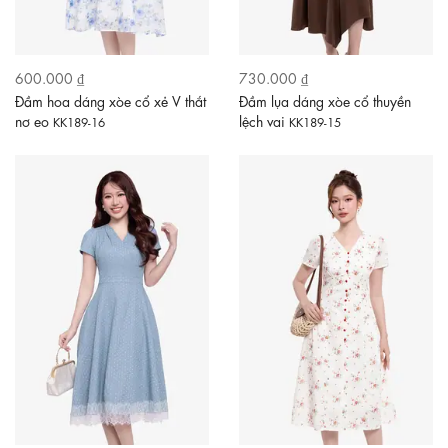
600.000 ₫
730.000 ₫
Đầm hoa dáng xòe cổ xẻ V thắt
Đầm lụa dáng xòe cổ thuyền
nơ eo
lệch vai
KK189-16
KK189-15