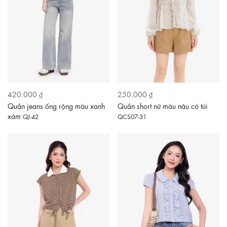
420.000 ₫
250.000 ₫
Quần jeans ống rộng màu xanh
Quần short nữ màu nâu có túi
xám
QJ-42
QCS07-31