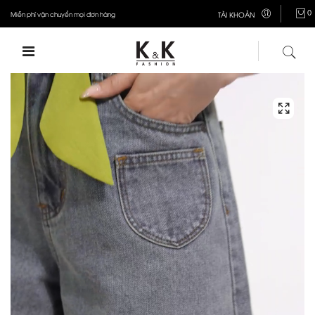
0
Miễn phí vận chuyển mọi đơn hàng
TÀI KHOẢN