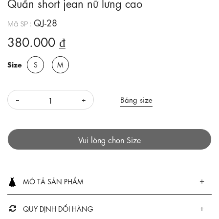
Quần short jean nữ lưng cao
QJ-28
Mã SP :
380.000 ₫
Size
S
M
Bảng size
Vui lòng chọn Size
MÔ TẢ SẢN PHẨM
QUY ĐỊNH ĐỔI HÀNG