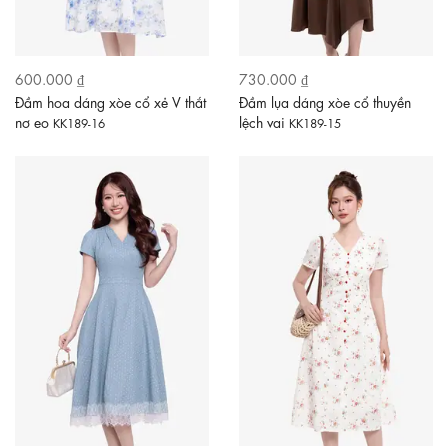
600.000 ₫
730.000 ₫
Đầm hoa dáng xòe cổ xẻ V thắt
Đầm lụa dáng xòe cổ thuyền
nơ eo
lệch vai
KK189-16
KK189-15