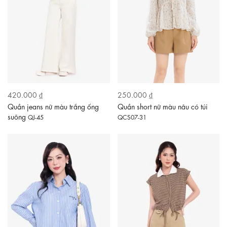
420.000 ₫
250.000 ₫
Quần jeans nữ màu trắng ống
Quần short nữ màu nâu có túi
suông
QJ-45
QCS07-31