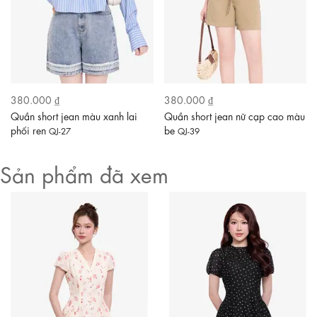
380.000 ₫
380.000 ₫
Quần short jean màu xanh lai
Quần short jean nữ cạp cao màu
phối ren
be
QJ-27
QJ-39
Sản phẩm đã xem