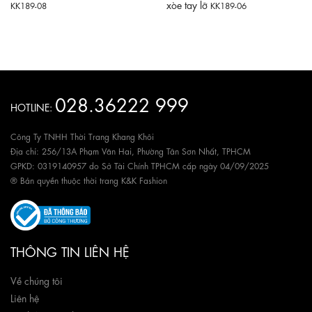
xòe tay lỡ
KK189-08
KK189-06
028.36222 999
HOTLINE:
Công Ty TNHH Thời Trang Khang Khôi
Địa chỉ: 256/13A Phạm Văn Hai, Phường Tân Sơn Nhất, TPHCM
GPKD: 0319140957 do Sở Tài Chính TPHCM cấp ngày 04/09/2025
® Bản quyền thuộc thời trang K&K Fashion
THÔNG TIN LIÊN HỆ
Về chúng tôi
Liên hệ