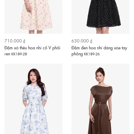
710.000 ₫
630.000 ₫
Đầm xô thêu hoa nhí cổ V phối
Đầm đen hoa nhí dáng xòe tay
ren
phồng
KK189-28
KK189-26