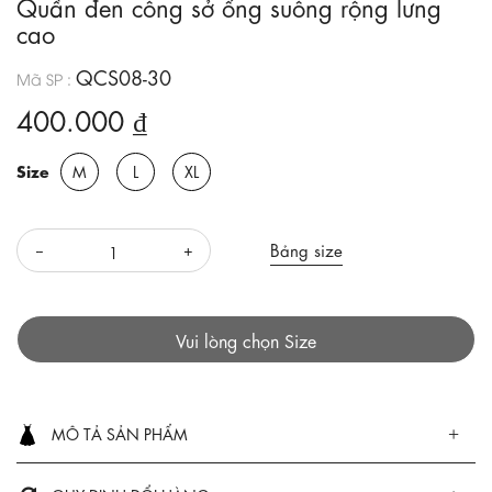
Quần đen công sở ống suông rộng lưng
cao
QCS08-30
Mã SP :
400.000 ₫
Size
M
L
XL
Bảng size
Vui lòng chọn Size
MÔ TẢ SẢN PHẨM