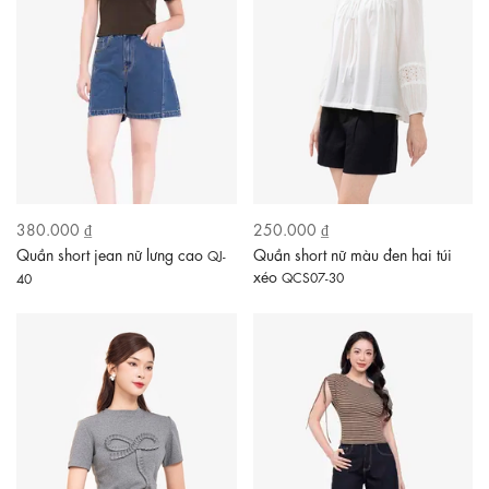
380.000 ₫
250.000 ₫
Quần short jean nữ lưng cao
Quần short nữ màu đen hai túi
QJ-
xéo
QCS07-30
40