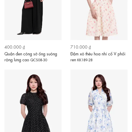
400.000 ₫
710.000 ₫
Quần đen công sở ống suông
Đầm xô thêu hoa nhí cổ V phối
rộng lưng cao
ren
QCS08-30
KK189-28