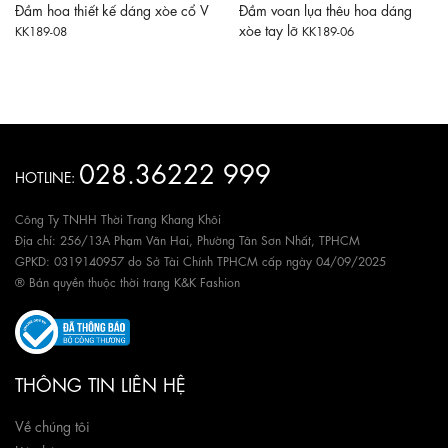
Đầm hoa thiết kế dáng xòe cổ V
Đầm voan lụa thêu hoa dáng
xòe tay lỡ
KK189-08
KK189-06
028.36222 999
HOTLINE:
Công Ty TNHH Thời Trang Khang Khôi
Địa chỉ: 256/13A Phạm Văn Hai, Phường Tân Sơn Nhất, TPHCM
GPKD: 0319140957 do Sở Tài Chính TPHCM cấp ngày 04/09/2025
® Bản quyền thuộc thời trang K&K Fashion
THÔNG TIN LIÊN HỆ
Về chúng tôi