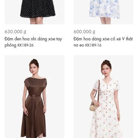
630.000 ₫
600.000 ₫
Đầm đen hoa nhí dáng xòe tay
Đầm hoa dáng xòe cổ xẻ V thắt
phồng
nơ eo
KK189-26
KK189-16