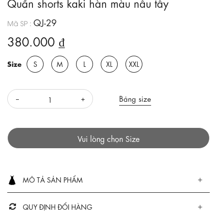
Quần shorts kaki hàn màu nâu tây
QJ-29
Mã SP :
380.000 ₫
Size
S
M
L
XL
XXL
Bảng size
Vui lòng chọn Size
MÔ TẢ SẢN PHẨM
QUY ĐỊNH ĐỔI HÀNG