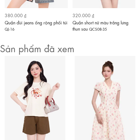
380.000 ₫
320.000 ₫
Quần đùi jeans ống rộng phối túi
Quần short nữ màu trắng lưng
thun sau
QJ-16
QCS08-35
Sản phẩm đã xem