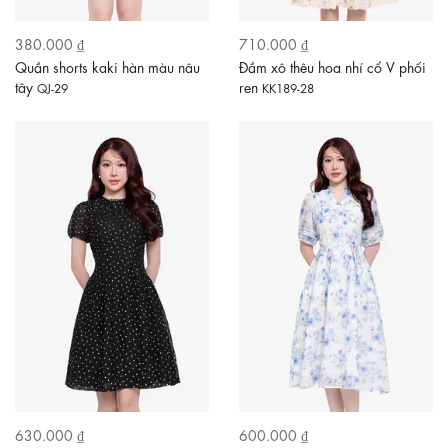
380.000 ₫
710.000 ₫
Quần shorts kaki hàn màu nâu
Đầm xô thêu hoa nhí cổ V phối
tây
ren
QJ-29
KK189-28
630.000 ₫
600.000 ₫