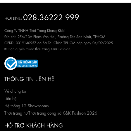
028.36222 999
HOTLINE:
Công Ty TNHH Thời Trang Khang Khôi
Địa chỉ: 256/13A Phạm Văn Hai, Phường Tân Sơn Nhất, TPHCM
GPKD: 0319140957 do Sở Tài Chính TPHCM cấp ngày 04/09/2025
® Bản quyền thuộc thời trang K&K Fashion
THÔNG TIN LIÊN HỆ
Về chúng tôi
Liên hệ
Hệ thống 12 Showrooms
Thời trang nữ
-
Thời trang công sở K&K Fashion 2026
HỖ TRỢ KHÁCH HÀNG