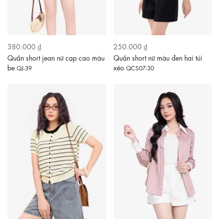
380.000 ₫
250.000 ₫
Quần short jean nữ cạp cao màu
Quần short nữ màu đen hai túi
be
xéo
QJ-39
QCS07-30