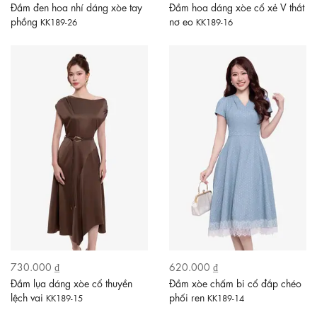
Đầm đen hoa nhí dáng xòe tay
Đầm hoa dáng xòe cổ xẻ V thắt
phồng
nơ eo
KK189-26
KK189-16
730.000 ₫
620.000 ₫
Đầm lụa dáng xòe cổ thuyền
Đầm xòe chấm bi cổ đắp chéo
lệch vai
phối ren
KK189-15
KK189-14