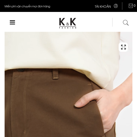
0
Miễn phí vận chuyển mọi đơn hàng
TÀI KHOẢN