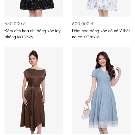
630.000 ₫
600.000 ₫
Đầm đen hoa nhí dáng xòe tay
Đầm hoa dáng xòe cổ xẻ V thắt
phồng
nơ eo
KK189-26
KK189-16