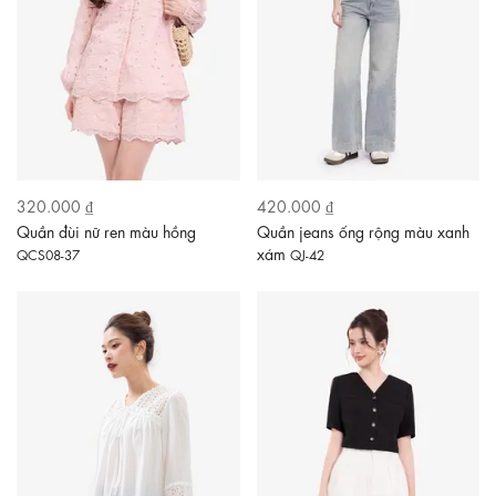
320.000 ₫
420.000 ₫
Quần đùi nữ ren màu hồng
Quần jeans ống rộng màu xanh
xám
QCS08-37
QJ-42