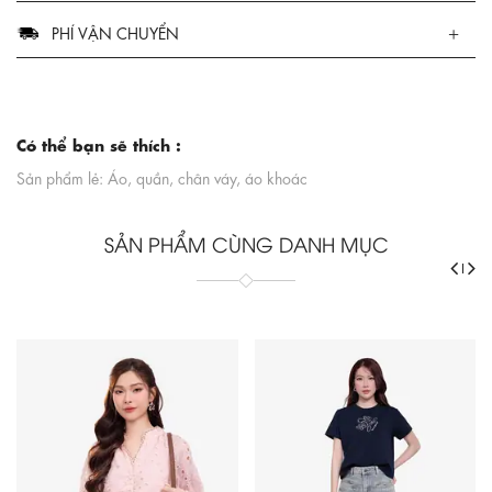
PHÍ VẬN CHUYỂN
Có thể bạn sẽ thích :
Sản phẩm lẻ: Áo, quần, chân váy, áo khoác
SẢN PHẨM CÙNG DANH MỤC