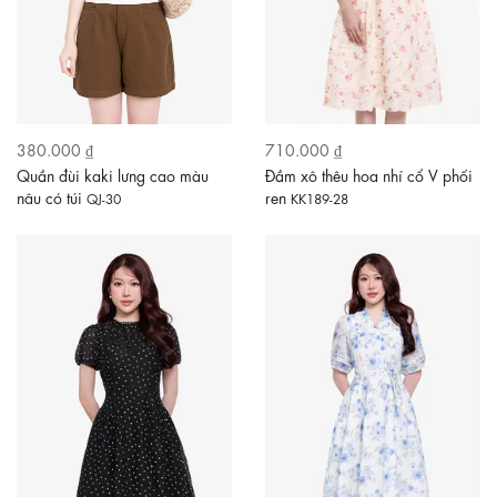
380.000 ₫
710.000 ₫
Quần đùi kaki lưng cao màu
Đầm xô thêu hoa nhí cổ V phối
nâu có túi
ren
QJ-30
KK189-28