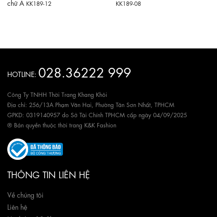
chữ A
KK189-12
KK189-08
028.36222 999
HOTLINE:
Công Ty TNHH Thời Trang Khang Khôi
Địa chỉ: 256/13A Phạm Văn Hai, Phường Tân Sơn Nhất, TPHCM
GPKD: 0319140957 do Sở Tài Chính TPHCM cấp ngày 04/09/2025
® Bản quyền thuộc thời trang K&K Fashion
THÔNG TIN LIÊN HỆ
Về chúng tôi
Liên hệ