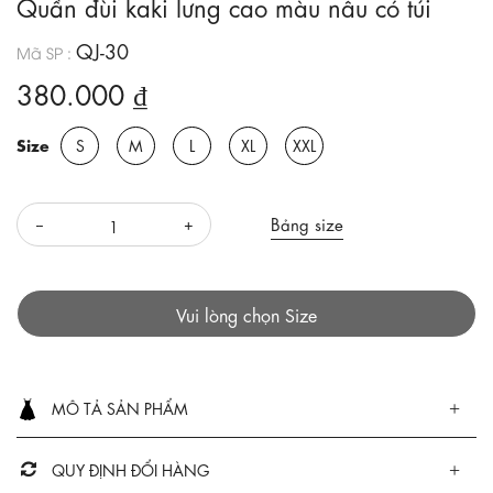
Quần đùi kaki lưng cao màu nâu có túi
QJ-30
Mã SP :
380.000 ₫
Size
S
M
L
XL
XXL
Bảng size
Vui lòng chọn Size
MÔ TẢ SẢN PHẨM
QUY ĐỊNH ĐỔI HÀNG