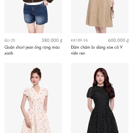
380.000 ₫
600.000 ₫
QJ-25
KK189-36
Quần short jean ống rộng màu
Đầm chấm bi dáng xòe cổ V
xanh
viền ren