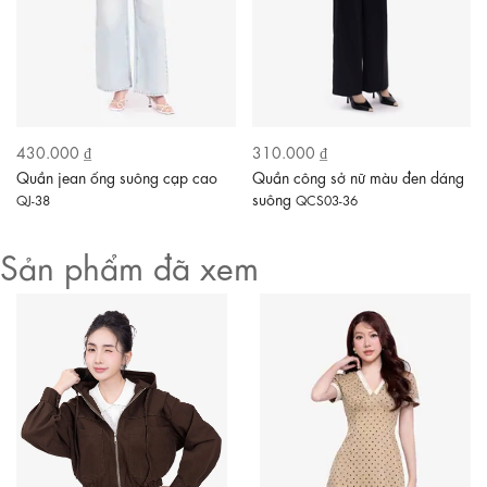
430.000 ₫
310.000 ₫
Quần jean ống suông cạp cao
Quần công sở nữ màu đen dáng
suông
QJ-38
QCS03-36
Sản phẩm đã xem