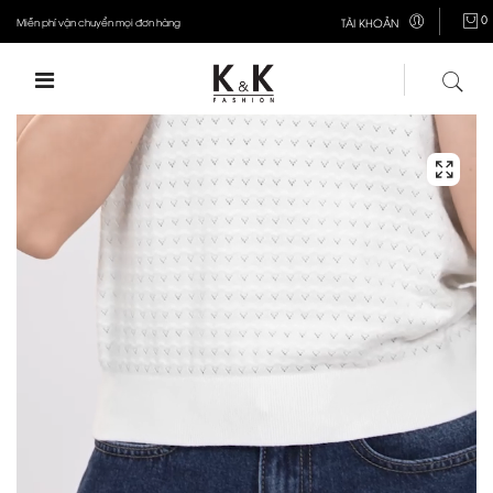
0
Miễn phí vận chuyển mọi đơn hàng
TÀI KHOẢN