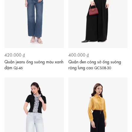
420.000 ₫
400.000 ₫
Quần jeans ống suông màu xanh
Quần đen công sở ống suông
đậm
rộng lưng cao
QJ-46
QCS08-30