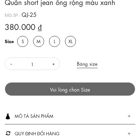
Quần short jean ống rộng màu xanh
QJ-25
Mã SP :
380.000 ₫
Size
S
M
L
XL
Bảng size
Vui lòng chọn Size
MÔ TẢ SẢN PHẨM
QUY ĐỊNH ĐỔI HÀNG