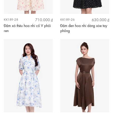
710.000 ₫
630.000 ₫
KK189-28
KK189-26
Đầm xô thêu hoa nhí cổ V phối
Đầm đen hoa nhí dáng xòe tay
ren
phồng