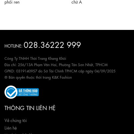
phối ren
chữ A
028.36222 999
HOTLINE:
Công Ty TNHH Thời Trang Khang Khôi
Địa chỉ: 256/13A Phạm Văn Hai, Phường Tân Sơn Nhất, TPHCM
GPKD: 0319140957 do Sở Tài Chính TPHCM cấp ngày 04/09/2025
® Bản quyền thuộc thời trang K&K Fashion
THÔNG TIN LIÊN HỆ
Về chúng tôi
Liên hệ