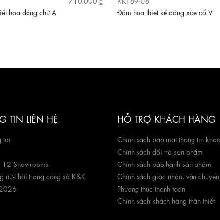
KK189-08
710.000 ₫
iết hoa dáng chữ A
Đầm hoa thiết kế dáng xòe cổ V
 TIN LIÊN HỆ
HỖ TRỢ KHÁCH HÀNG
 tôi
Chính sách bảo mật thông tin khá
Chính sách đổi trả sản phẩm
g 12 Showrooms
Chính sách bảo hành sản phẩm
ng nữ
-
Thời trang công sở K&K
Chính sách giao nhận, vận chuyển
 2026
Phương thức thanh toán
Chính sách khách hàng thân thiết