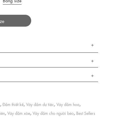
Bảng size
ize
,
,
,
,
Đầm thiết kế
Váy đầm dự tiệc
Váy đầm hoa
,
,
,
iên
Váy đầm xòe
Váy đầm cho người béo
Best Sellers