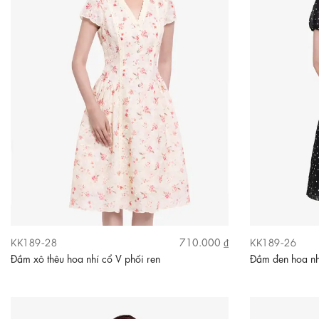
KK189-28
KK189-26
710.000 ₫
Đầm xô thêu hoa nhí cổ V phối ren
Đầm đen hoa nh