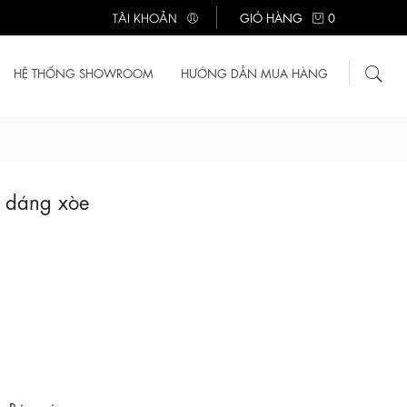
TÀI KHOẢN
GIỎ HÀNG
0
HỆ THỐNG SHOWROOM
HƯỚNG DẪN MUA HÀNG
c dáng xòe