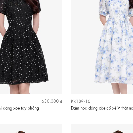
KK189-16
630.000 ₫
í dáng xòe tay phồng
Đầm hoa dáng xòe cổ xẻ V thắt n