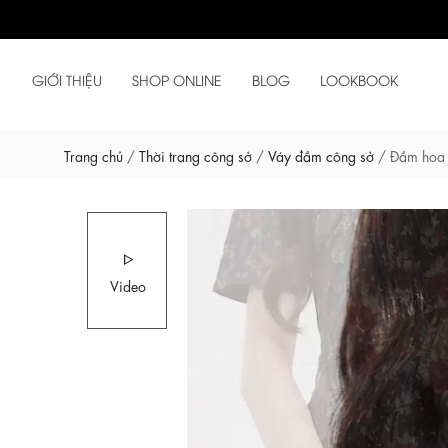
GIỚI THIỆU
SHOP ONLINE
BLOG
LOOKBOOK
Trang chủ
/
Thời trang công sở
/
Váy đầm công sở
/
Đầm hoa t
Video