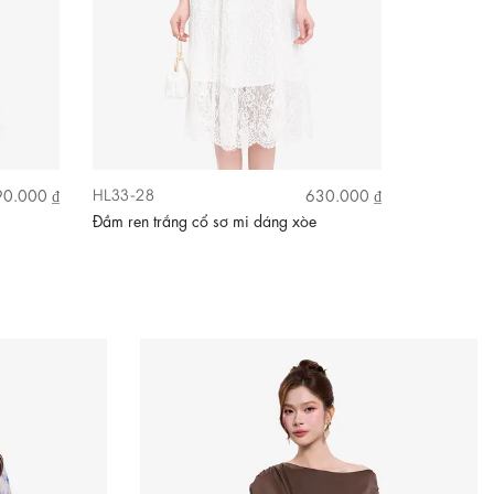
HL33-28
HL33-25
0.000 ₫
630.000 ₫
Đầm ren trắng cổ sơ mi dáng xòe
Đầm ren đỏ 