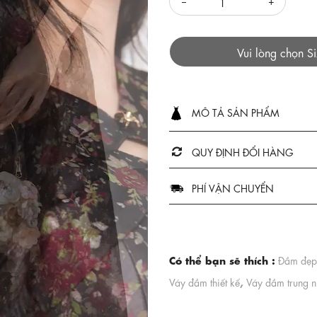
Vui lòng chọn S
MÔ TẢ SẢN PHẨM
QUY ĐỊNH ĐỔI HÀNG
PHÍ VẬN CHUYỂN
Có thể bạn sẽ thích :
Đầm đẹp
,
Váy đầm thiết kế
Váy đầm trung n