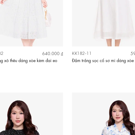
32
KK182-11
640.000 ₫
59
g xô thêu dáng xòe kèm đai eo
Đầm trắng sọc cổ sơ mi dáng xòe