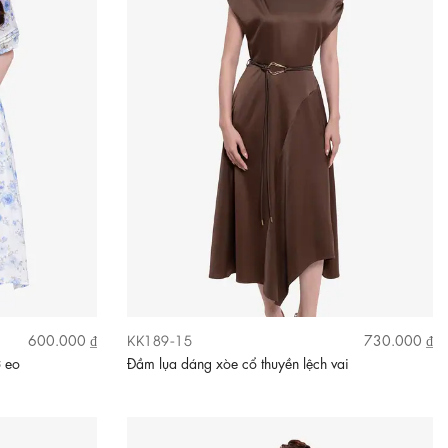
KK189-15
600.000 ₫
730.000 ₫
ơ eo
Đầm lụa dáng xòe cổ thuyền lệch vai