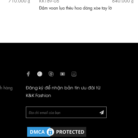
KK189-06
710.000 ₫
640.000 ₫
Đầm voan lụa thêu hoa dáng xòe tay lỡ
ch hàng
Đăng ký để nhận bản tin ưu đãi từ
K&K Fashion