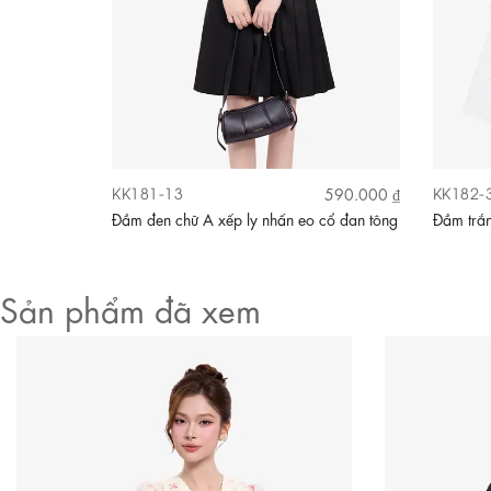
KK181-13
KK182-
590.000 ₫
590.000 ₫
 thắt nơ cổ
Đầm đen chữ A xếp ly nhấn eo cổ đan tông
Đầm trắn
Sản phẩm đã xem