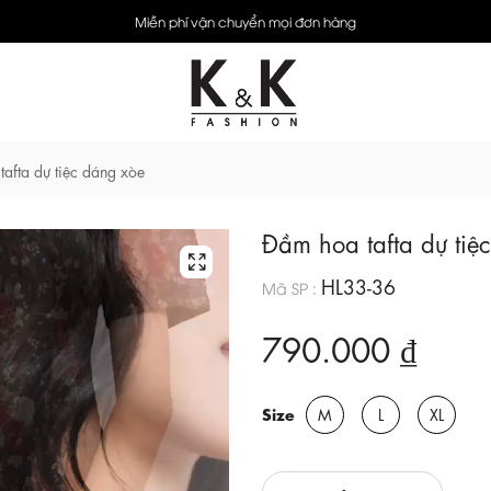
Miễn phí vận chuyển mọi đơn hàng
afta dự tiệc dáng xòe
Đầm hoa tafta dự tiệ
HL33-36
Mã SP :
790.000 ₫
Size
M
L
XL