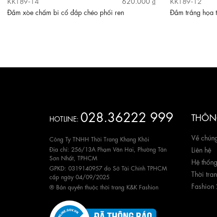
KK189-14
KK189-12
620.000 ₫
Đầm xòe chấm bi cổ đắp chéo phối ren
Đầm trắng họa t
028.36222 999
THÔNG
HOTLINE:
Về chúng
Công Ty TNHH Thời Trang Khang Khôi
Địa chỉ: 256/13A Phạm Văn Hai, Phường Tân
Liên hệ
Sơn Nhất, TPHCM
Hệ thốn
GPKD: 0319140957 do Sở Tài Chính TPHCM
Thời tra
cấp ngày 04/09/2025
Fashion
® Bản quyền thuộc thời trang K&K Fashion