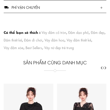
PHÍ VẬN CHUYỂN
Có thể bạn sẽ thích :
,
,
,
Váy đầm cổ tròn
Đầm dạo phố
Đầm đẹp
,
,
,
,
Đầm thiết kế
Đầm đi chơi
Váy đầm hoa
Váy đầm thiết kế
,
,
Váy đầm xòe
Best Sellers
Váy nữ đẹp trẻ trung
SẢN PHẨM CÙNG DANH MỤC