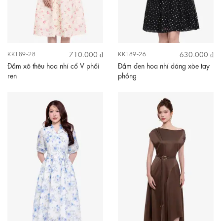
710.000 ₫
630.000 ₫
KK189-28
KK189-26
Đầm xô thêu hoa nhí cổ V phối
Đầm đen hoa nhí dáng xòe tay
ren
phồng