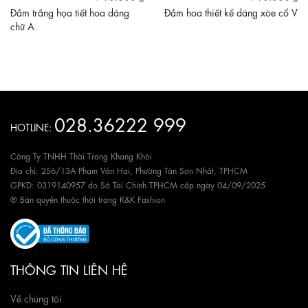
Đầm trắng họa tiết hoa dáng
Đầm hoa thiết kế dáng xòe cổ V
chữ A
028.36222 999
HOTLINE:
Công Ty TNHH Thời Trang Khang Khôi
Địa chỉ: 256/13A Phạm Văn Hai, Phường Tân Sơn Nhất, TPHCM
GPKD: 0319140957 do Sở Tài Chính TPHCM cấp ngày 04/09/2025
® Bản quyền thuộc thời trang K&K Fashion
THÔNG TIN LIÊN HỆ
Về chúng tôi