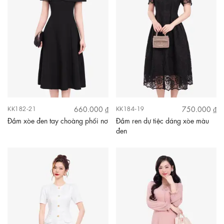
660.000 ₫
750.000 ₫
KK182-21
KK184-19
Đầm xòe đen tay choàng phối nơ
Đầm ren dự tiệc dáng xòe màu
đen