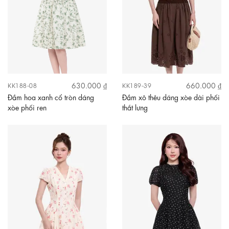
630.000 ₫
660.000 ₫
KK188-08
KK189-39
Đầm hoa xanh cổ tròn dáng
Đầm xô thêu dáng xòe dài phối
xòe phối ren
thắt lưng