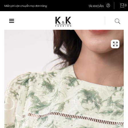
0
Miễn phí vận chuyển mọi đơn hàng
TÀI KHOẢN