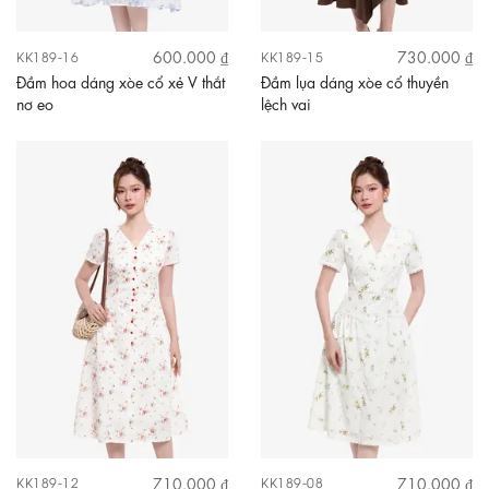
600.000 ₫
730.000 ₫
KK189-16
KK189-15
Đầm hoa dáng xòe cổ xẻ V thắt
Đầm lụa dáng xòe cổ thuyền
nơ eo
lệch vai
710.000 ₫
710.000 ₫
KK189-12
KK189-08