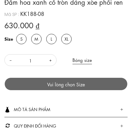
Đầm hoa xanh cổ tròn dáng xòe phối ren
KK188-08
Mã SP :
630.000 ₫
Size
S
M
L
XL
Bảng size
Vui lòng chọn Size
MÔ TẢ SẢN PHẨM
QUY ĐỊNH ĐỔI HÀNG