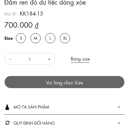
Đầm ren đỏ dự tiệc dáng xòe
KK184-15
Mã SP :
700.000 ₫
Size
S
M
L
XL
Bảng size
Vui lòng chọn Size
MÔ TẢ SẢN PHẨM
QUY ĐỊNH ĐỔI HÀNG