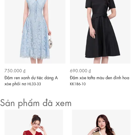
750.000 ₫
690.000 ₫
Đầm ren xanh dự tiệc dáng A
Đầm xòe tafta màu đen đính hoa
xòe phối nơ
HL33-33
KK186-10
Sản phẩm đã xem