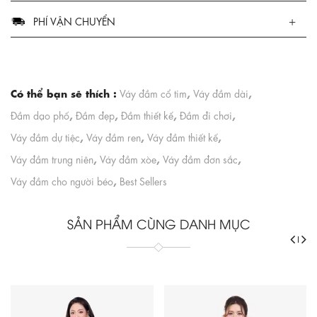
PHÍ VẬN CHUYỂN
Có thể bạn sẽ thích :
,
,
Váy đầm cổ tim
Váy đầm dài
,
,
,
,
Đầm dạo phố
Đầm đẹp
Đầm thiết kế
Đầm đi chơi
,
,
,
Váy đầm dự tiệc
Váy đầm ren
Váy đầm thiết kế
,
,
,
Váy đầm trung niên
Váy đầm xòe
Váy đầm đơn sắc
,
Váy đầm cho người béo
Best Sellers
SẢN PHẨM CÙNG DANH MỤC