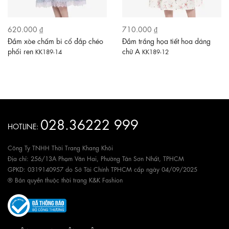
620.000 ₫
710.000 ₫
Đầm xòe chấm bi cổ đắp chéo
Đầm trắng họa tiết hoa dáng
phối ren
chữ A
KK189-14
KK189-12
028.36222 999
HOTLINE:
Công Ty TNHH Thời Trang Khang Khôi
Địa chỉ: 256/13A Phạm Văn Hai, Phường Tân Sơn Nhất, TPHCM
GPKD: 0319140957 do Sở Tài Chính TPHCM cấp ngày 04/09/2025
® Bản quyền thuộc thời trang K&K Fashion