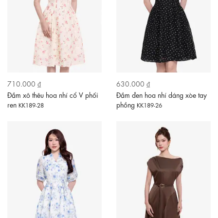
710.000 ₫
630.000 ₫
Đầm xô thêu hoa nhí cổ V phối
Đầm đen hoa nhí dáng xòe tay
ren
phồng
KK189-28
KK189-26