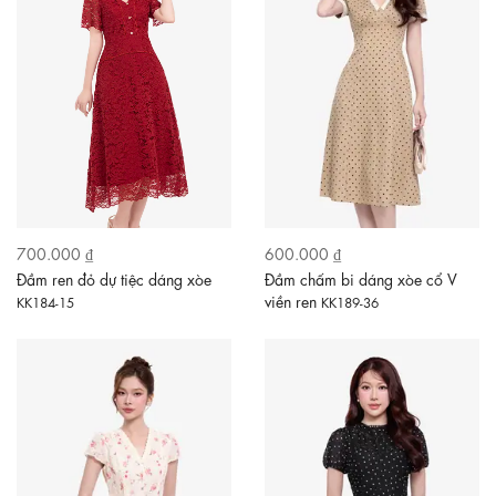
700.000 ₫
600.000 ₫
Đầm ren đỏ dự tiệc dáng xòe
Đầm chấm bi dáng xòe cổ V
viền ren
KK184-15
KK189-36