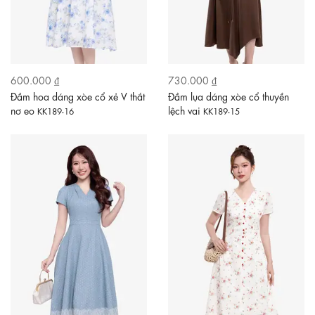
600.000 ₫
730.000 ₫
Đầm hoa dáng xòe cổ xẻ V thắt
Đầm lụa dáng xòe cổ thuyền
nơ eo
lệch vai
KK189-16
KK189-15