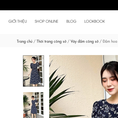
GIỚI THIỆU
SHOP ONLINE
BLOG
LOOKBOOK
Trang chủ
/
Thời trang công sở
/
Váy đầm công sở
/
Đầm hoa 