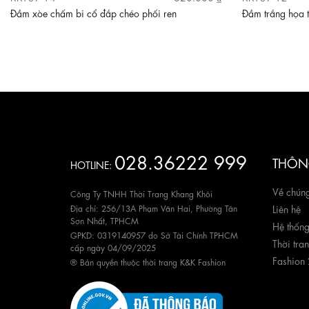
Đầm xòe chấm bi cổ đắp chéo phối ren
Đầm trắng họa t
028.36222 999
THÔNG
HOTLINE:
Về chúng
Công Ty TNHH Thời Trang Khang Khôi
Địa chỉ: 256/13A Phạm Văn Hai, Phường Tân
Liên hệ
Sơn Nhất, TPHCM
Hệ thốn
GPKD: 0319140957 do Sở Tài Chính TPHCM
Thời tra
cấp ngày 04/09/2025
Fashion
® Bản quyền thuộc thời trang K&K Fashion