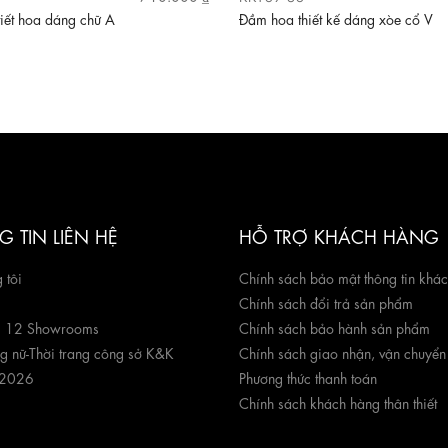
iết hoa dáng chữ A
Đầm hoa thiết kế dáng xòe cổ V
 TIN LIÊN HỆ
HỖ TRỢ KHÁCH HÀNG
 tôi
Chính sách bảo mật thông tin khá
Chính sách đổi trả sản phẩm
g 12 Showrooms
Chính sách bảo hành sản phẩm
ng nữ
-
Thời trang công sở K&K
Chính sách giao nhận, vận chuyển
 2026
Phương thức thanh toán
Chính sách khách hàng thân thiết