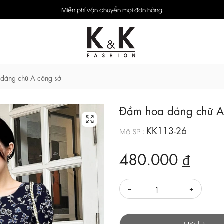
Miễn phí vận chuyển mọi đơn hàng
dáng chữ A công sở
Đầm hoa dáng chữ A
KK113-26
Mã SP :
480.000 ₫