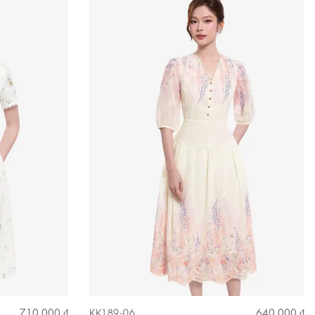
KK189-06
710.000 ₫
640.000 ₫