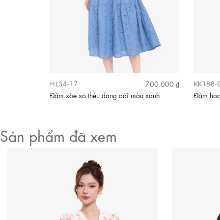
HL34-17
KK188-
590.000 ₫
700.000 ₫
thắt nơ
Đầm xòe xô thêu dáng dài màu xanh
Đầm hoa 
Sản phẩm đã xem