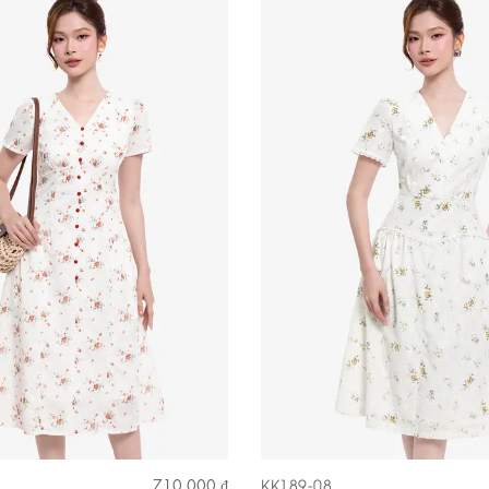
KK189-08
710.000 ₫