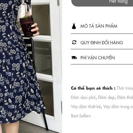
Hết hàng
MÔ TẢ SẢN PHẨM
QUY ĐỊNH ĐỔI HÀNG
PHÍ VẬN CHUYỂN
Có thể bạn sẽ thích :
Thời tra
,
,
Đầm dạo phố
Đầm đẹp
Đầm thiế
,
Váy đầm thiết kế
Váy đầm trung n
Best Sellers