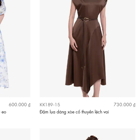
KK189-15
600.000 ₫
730.000 ₫
ơ eo
Đầm lụa dáng xòe cổ thuyền lệch vai