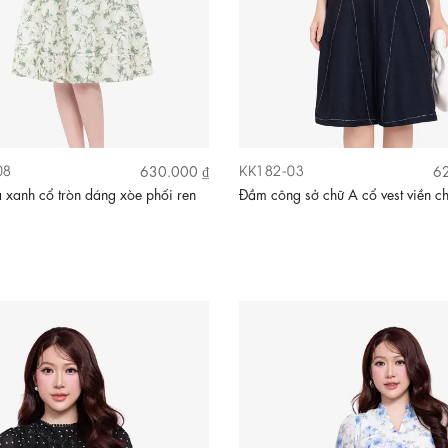
08
KK182-03
630.000 ₫
62
xanh cổ tròn dáng xòe phối ren
Đầm công sở chữ A cổ vest viền ch