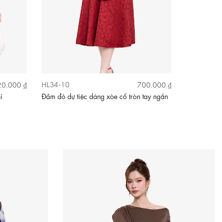
HL34-10
KK189-11
0.000 ₫
700.000 ₫
ỉ
Đầm đỏ dự tiệc dáng xòe cổ tròn tay ngắn
Đầm xô thê