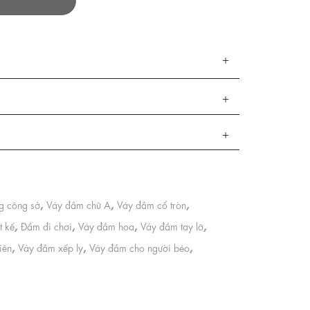
,
,
,
ng công sở
Váy đầm chữ A
Váy đầm cổ tròn
,
,
,
,
t kế
Đầm đi chơi
Váy đầm hoa
Váy đầm tay lỡ
,
,
,
iên
Váy đầm xếp ly
Váy đầm cho người béo