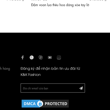
Đầm voan lụa thêu hoa dáng xòe tay lỡ
ch hàng
Đăng ký để nhận bản tin ưu đãi từ
K&K Fashion