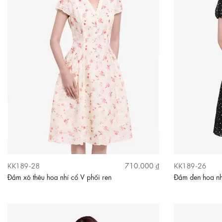
KK189-28
KK189-26
710.000 ₫
Đầm xô thêu hoa nhí cổ V phối ren
Đầm đen hoa nh