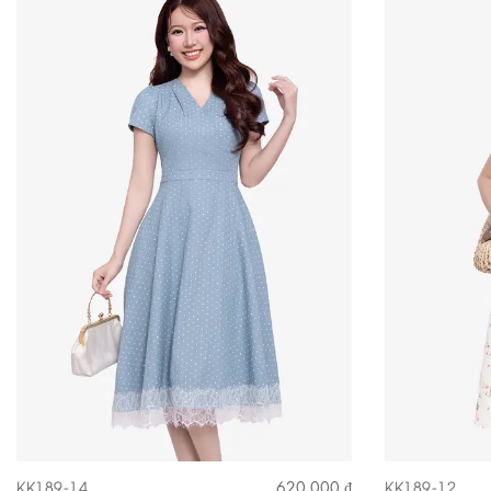
KK189-14
KK189-12
620.000 ₫