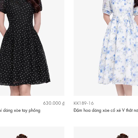
KK189-16
630.000 ₫
í dáng xòe tay phồng
Đầm hoa dáng xòe cổ xẻ V thắt n