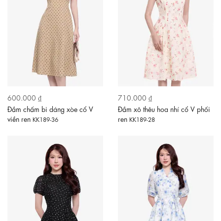
600.000 ₫
710.000 ₫
Đầm chấm bi dáng xòe cổ V
Đầm xô thêu hoa nhí cổ V phối
viền ren
ren
KK189-36
KK189-28