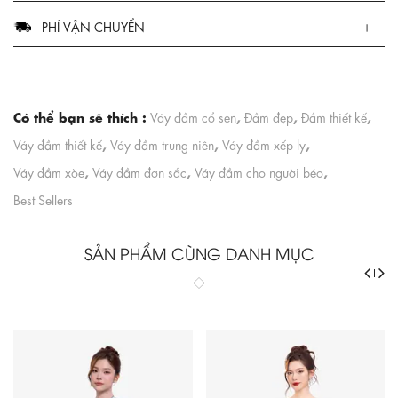
PHÍ VẬN CHUYỂN
Có thể bạn sẽ thích :
,
,
,
Váy đầm cổ sen
Đầm đẹp
Đầm thiết kế
,
,
,
Váy đầm thiết kế
Váy đầm trung niên
Váy đầm xếp ly
,
,
,
Váy đầm xòe
Váy đầm đơn sắc
Váy đầm cho người béo
Best Sellers
SẢN PHẨM CÙNG DANH MỤC