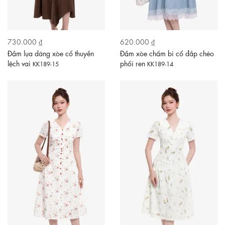
730.000 ₫
620.000 ₫
Đầm lụa dáng xòe cổ thuyền
Đầm xòe chấm bi cổ đắp chéo
lệch vai
phối ren
KK189-15
KK189-14