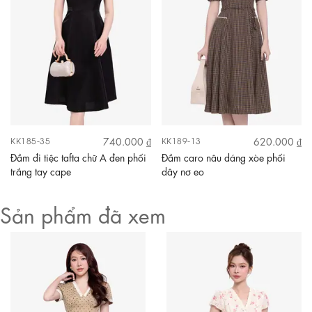
740.000 ₫
620.000 ₫
KK185-35
KK189-13
Đầm đi tiệc tafta chữ A đen phối
Đầm caro nâu dáng xòe phối
trắng tay cape
dây nơ eo
Sản phẩm đã xem