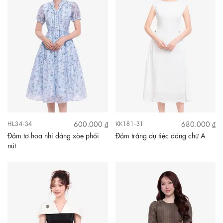
600.000 ₫
680.000 ₫
HL34-34
KK181-31
Đầm tơ hoa nhí dáng xòe phối
Đầm trắng dự tiệc dáng chữ A
nút