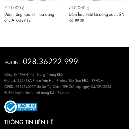
710.000 ₫
710.000 ₫
Đầm trắng họa tiết hoa dáng
Đầm hoa thiết kế dáng xòe cổ V
chữ A
KK189-12
KK189-08
028.36222 999
HOTLINE:
Công Ty TNHH Thời Trang Khang Khôi
Địa chỉ: 256/13A Phạm Văn Hai, Phường Tân Sơn Nhất, TPHCM
GPKD: 0319140957 do Sở Tài Chính TPHCM cấp ngày 04/09/2025
® Bản quyền thuộc thời trang K&K Fashion
THÔNG TIN LIÊN HỆ