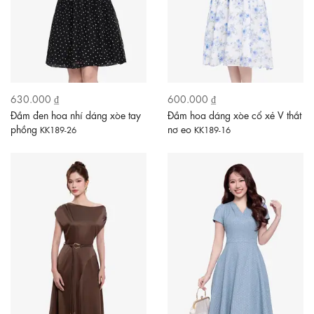
630.000 ₫
600.000 ₫
Đầm đen hoa nhí dáng xòe tay
Đầm hoa dáng xòe cổ xẻ V thắt
phồng
nơ eo
KK189-26
KK189-16