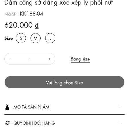
Đầm công sở dáng xòe xếp ly phối nút
KK188-04
Mã SP :
620.000 ₫
Size
S
M
L
Bảng size
Vui lòng chọn Size
MÔ TẢ SẢN PHẨM
QUY ĐỊNH ĐỔI HÀNG