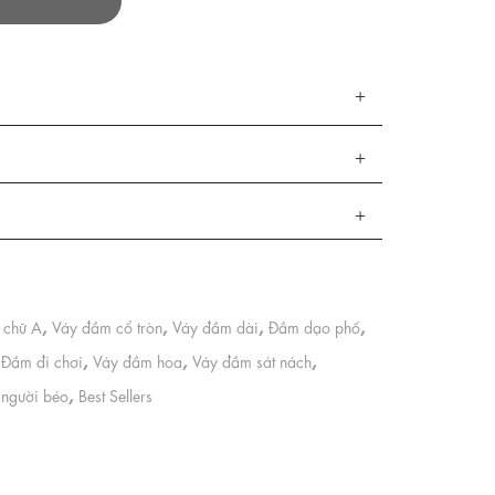
,
,
,
,
 chữ A
Váy đầm cổ tròn
Váy đầm dài
Đầm dạo phố
,
,
,
Đầm đi chơi
Váy đầm hoa
Váy đầm sát nách
,
người béo
Best Sellers