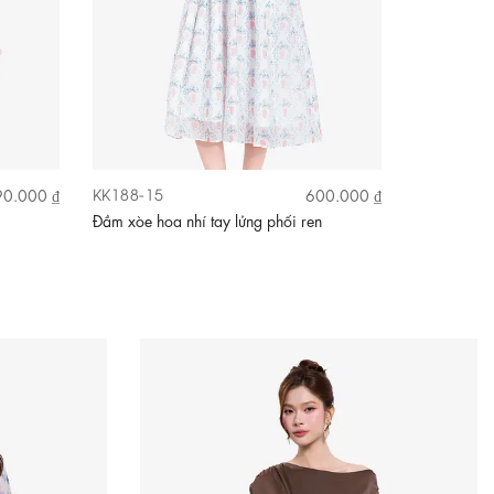
KK188-15
KK189-02
0.000 ₫
600.000 ₫
Đầm xòe hoa nhí tay lửng phối ren
Đầm nâu dá