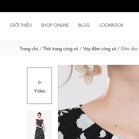
GIỚI THIỆU
SHOP ONLINE
BLOG
LOOKBOOK
Trang chủ
/
Thời trang công sở
/
Váy đầm công sở
/
Đầm đen 
Video