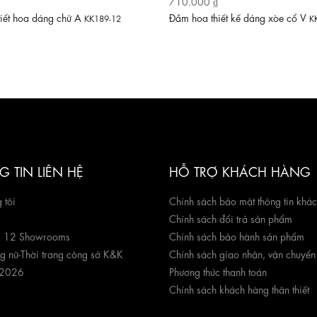
710.000 ₫
tiết hoa dáng chữ A
Đầm hoa thiết kế dáng xòe cổ V
KK189-12
K
 TIN LIÊN HỆ
HỖ TRỢ KHÁCH HÀNG
 tôi
Chính sách bảo mật thông tin khá
Chính sách đổi trả sản phẩm
g 12 Showrooms
Chính sách bảo hành sản phẩm
ng nữ
-
Thời trang công sở K&K
Chính sách giao nhận, vận chuyển
 2026
Phương thức thanh toán
Chính sách khách hàng thân thiết