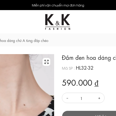
Miễn phí vận chuyển mọi đơn hàng
hoa dáng chữ A tùng đắp chéo
Đầm đen hoa dáng c
HL32-32
Mã SP :
590.000 ₫