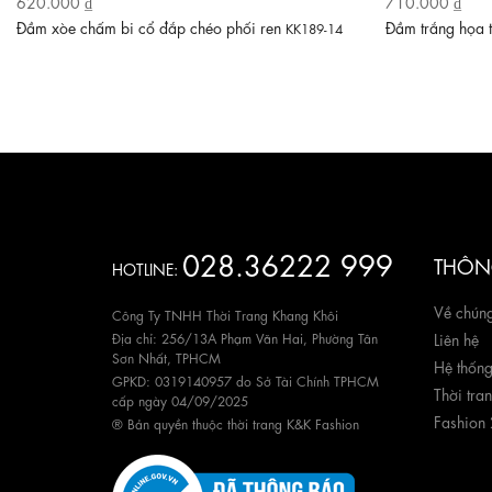
620.000 ₫
710.000 ₫
Đầm xòe chấm bi cổ đắp chéo phối ren
Đầm trắng họa 
KK189-14
028.36222 999
THÔNG
HOTLINE:
Về chúng
Công Ty TNHH Thời Trang Khang Khôi
Địa chỉ: 256/13A Phạm Văn Hai, Phường Tân
Liên hệ
Sơn Nhất, TPHCM
Hệ thốn
GPKD: 0319140957 do Sở Tài Chính TPHCM
Thời tra
cấp ngày 04/09/2025
Fashion
® Bản quyền thuộc thời trang K&K Fashion