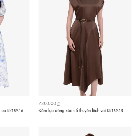
730.000 ₫
ơ eo
Đầm lụa dáng xòe cổ thuyền lệch vai
KK189-16
KK189-15