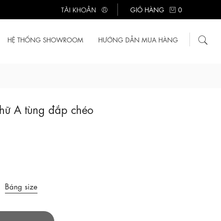
TÀI KHOẢN
GIỎ HÀNG
0
HỆ THỐNG SHOWROOM
HƯỚNG DẪN MUA HÀNG
hữ A tùng đắp chéo
Bảng size