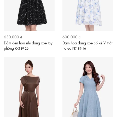
630.000 ₫
600.000 ₫
Đầm đen hoa nhí dáng xòe tay
Đầm hoa dáng xòe cổ xẻ V thắt
phồng
nơ eo
KK189-26
KK189-16