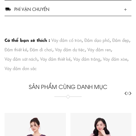
PHÍ VẬN CHUYỂN
Có thể bạn sẽ thích :
,
,
,
Váy đầm cổ tròn
Đầm dạo phố
Đầm đẹp
,
,
,
,
Đầm thiết kế
Đầm đi chơi
Váy đầm dự tiệc
Váy đầm ren
,
,
,
,
Váy đầm sát nách
Váy đầm thiết kế
Váy đầm trắng
Váy đầm xòe
Váy đầm đơn sắc
SẢN PHẨM CÙNG DANH MỤC