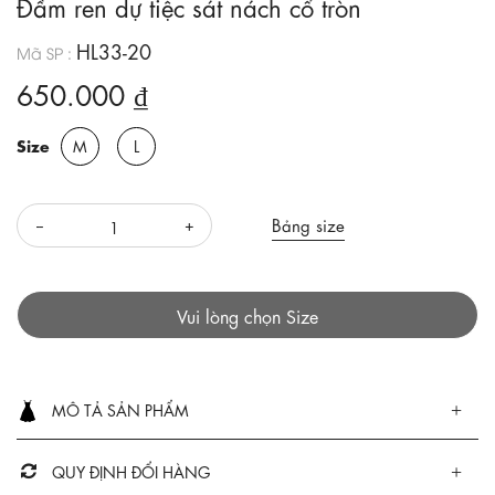
Đầm ren dự tiệc sát nách cổ tròn
HL33-20
Mã SP :
650.000 ₫
Size
M
L
Bảng size
Vui lòng chọn Size
MÔ TẢ SẢN PHẨM
QUY ĐỊNH ĐỔI HÀNG