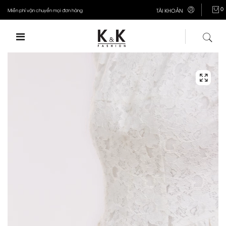
0
Miễn phí vận chuyển mọi đơn hàng
TÀI KHOẢN