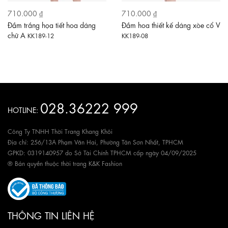
710.000 ₫
710.000 ₫
Đầm trắng họa tiết hoa dáng
Đầm hoa thiết kế dáng xòe cổ V
chữ A
KK189-12
KK189-08
028.36222 999
HOTLINE:
Công Ty TNHH Thời Trang Khang Khôi
Địa chỉ: 256/13A Phạm Văn Hai, Phường Tân Sơn Nhất, TPHCM
GPKD: 0319140957 do Sở Tài Chính TPHCM cấp ngày 04/09/2025
® Bản quyền thuộc thời trang K&K Fashion
THÔNG TIN LIÊN HỆ