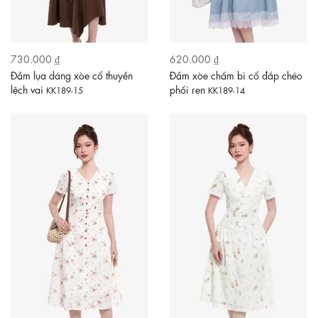
730.000 ₫
620.000 ₫
Đầm lụa dáng xòe cổ thuyền
Đầm xòe chấm bi cổ đắp chéo
lệch vai
phối ren
KK189-15
KK189-14