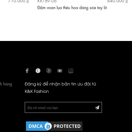
KK189-06
710.000 ₫
640.000 ₫
Đầm voan lụa thêu hoa dáng xòe tay lỡ
ch hàng
Đăng ký để nhận bản tin ưu đãi từ
K&K Fashion