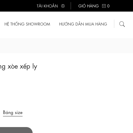
TÀI KHOẢN
GIỎ HÀNG
0
HỆ THỐNG SHOWROOM
HƯỚNG DẪN MUA HÀNG
g xòe xếp ly
Bảng size