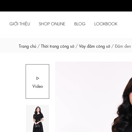
GIỚI THIỆU
SHOP ONLINE
BLOG
LOOKBOOK
Trang chủ
/
Thời trang công sở
/
Váy đầm công sở
/
Đầm đen 
Video