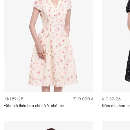
KK189-28
KK189-26
710.000 ₫
Đầm xô thêu hoa nhí cổ V phối ren
Đầm đen hoa nh