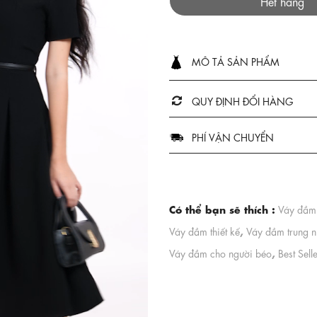
Hết hàng
MÔ TẢ SẢN PHẨM
QUY ĐỊNH ĐỔI HÀNG
PHÍ VẬN CHUYỂN
Có thể bạn sẽ thích :
Váy đầm 
,
Váy đầm thiết kế
Váy đầm trung n
,
Váy đầm cho người béo
Best Sell