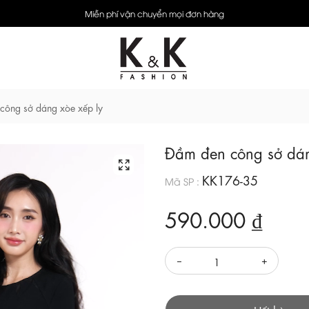
Miễn phí vận chuyển mọi đơn hàng
công sở dáng xòe xếp ly
Đầm đen công sở dán
KK176-35
Mã SP :
590.000 ₫