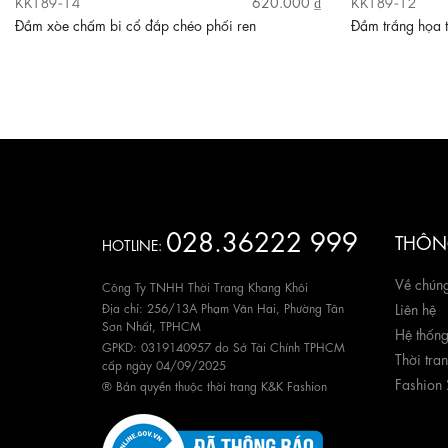
KK189-14
KK189-12
620.000 ₫
Đầm xòe chấm bi cổ đắp chéo phối ren
Đầm trắng họa t
028.36222 999
THÔNG
HOTLINE:
Về chúng
Công Ty TNHH Thời Trang Khang Khôi
Địa chỉ: 256/13A Phạm Văn Hai, Phường Tân
Liên hệ
Sơn Nhất, TPHCM
Hệ thốn
GPKD: 0319140957 do Sở Tài Chính TPHCM
Thời tra
cấp ngày 04/09/2025
Fashion
® Bản quyền thuộc thời trang K&K Fashion