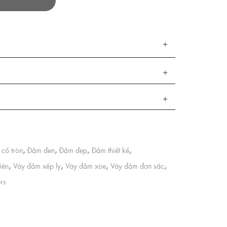
,
,
,
,
cổ tròn
Đầm đen
Đầm đẹp
Đầm thiết kế
,
,
,
,
iên
Váy đầm xếp ly
Váy đầm xòe
Váy đầm đơn sắc
ers