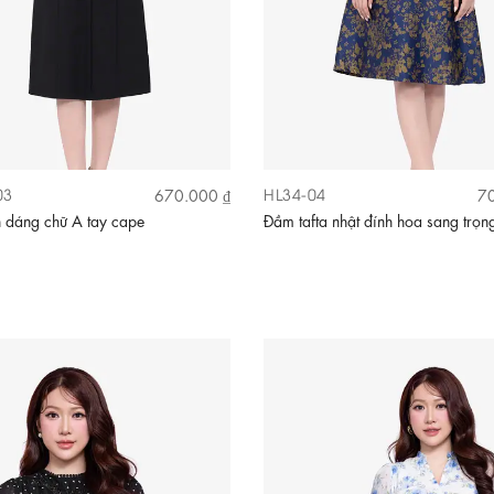
03
HL34-04
670.000 ₫
70
 dáng chữ A tay cape
Đầm tafta nhật đính hoa sang trọn