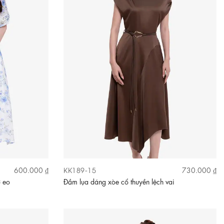
KK189-15
600.000 ₫
730.000 ₫
ơ eo
Đầm lụa dáng xòe cổ thuyền lệch vai