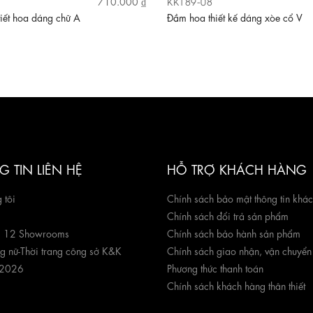
KK189-08
710.000 ₫
iết hoa dáng chữ A
Đầm hoa thiết kế dáng xòe cổ V
 TIN LIÊN HỆ
HỖ TRỢ KHÁCH HÀNG
 tôi
Chính sách bảo mật thông tin khá
Chính sách đổi trả sản phẩm
g 12 Showrooms
Chính sách bảo hành sản phẩm
ng nữ
-
Thời trang công sở K&K
Chính sách giao nhận, vận chuyển
 2026
Phương thức thanh toán
Chính sách khách hàng thân thiết