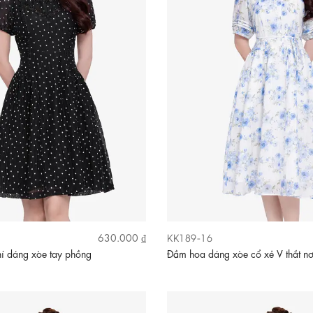
KK189-16
630.000 ₫
í dáng xòe tay phồng
Đầm hoa dáng xòe cổ xẻ V thắt n