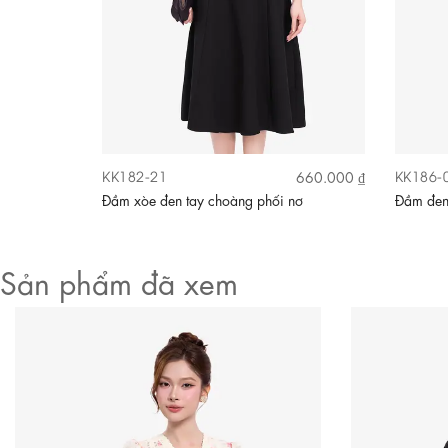
KK182-21
KK186-
600.000 ₫
660.000 ₫
hối trắng
Đầm xòe đen tay choàng phối nơ
Đầm đen
Sản phẩm đã xem
Video