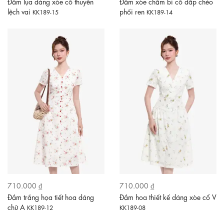
Đầm lụa dáng xòe cổ thuyền
Đầm xòe chấm bi cổ đắp chéo
lệch vai
phối ren
KK189-15
KK189-14
710.000 ₫
710.000 ₫
Đầm trắng họa tiết hoa dáng
Đầm hoa thiết kế dáng xòe cổ V
chữ A
KK189-12
KK189-08