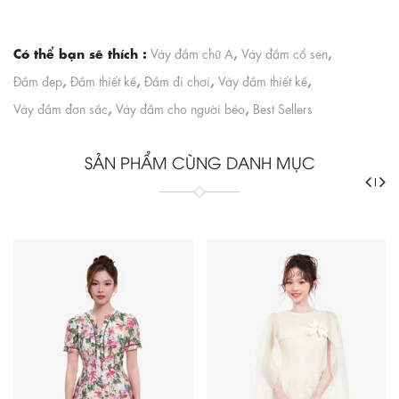
Có thể bạn sẽ thích :
,
,
Váy đầm chữ A
Váy đầm cổ sen
,
,
,
,
Đầm đẹp
Đầm thiết kế
Đầm đi chơi
Váy đầm thiết kế
,
,
Váy đầm đơn sắc
Váy đầm cho người béo
Best Sellers
SẢN PHẨM CÙNG DANH MỤC