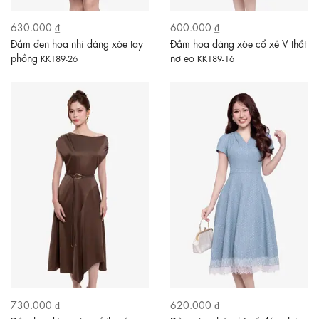
630.000 ₫
600.000 ₫
Đầm đen hoa nhí dáng xòe tay
Đầm hoa dáng xòe cổ xẻ V thắt
phồng
nơ eo
KK189-26
KK189-16
730.000 ₫
620.000 ₫