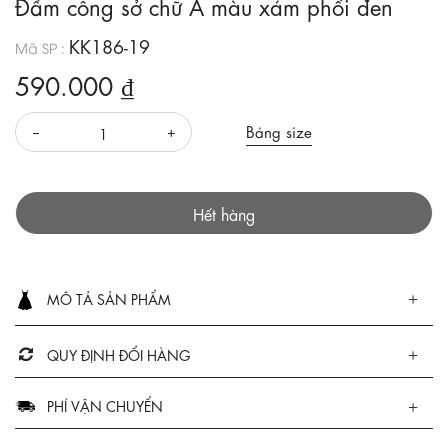
Đầm công sở chữ A màu xám phối đen
KK186-19
Mã SP :
590.000 ₫
Bảng size
Hết hàng
MÔ TẢ SẢN PHẨM
QUY ĐỊNH ĐỔI HÀNG
PHÍ VẬN CHUYỂN