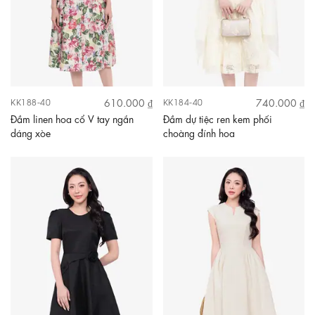
610.000 ₫
740.000 ₫
KK188-40
KK184-40
Đầm linen hoa cổ V tay ngắn
Đầm dự tiệc ren kem phối
dáng xòe
choàng đính hoa