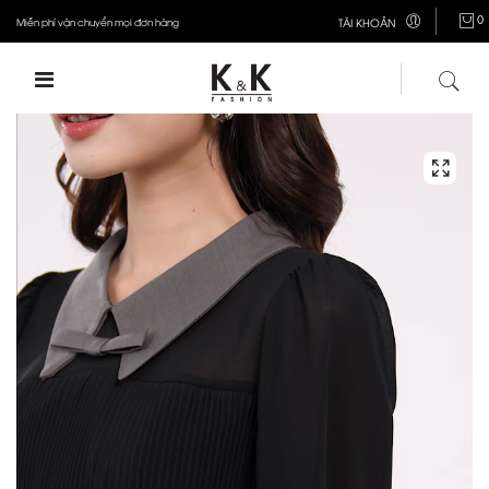
0
Miễn phí vận chuyển mọi đơn hàng
TÀI KHOẢN