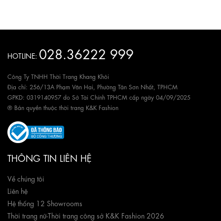
028.36222 999
HOTLINE:
Công Ty TNHH Thời Trang Khang Khôi
Địa chỉ: 256/13A Phạm Văn Hai, Phường Tân Sơn Nhất, TPHCM
GPKD: 0319140957 do Sở Tài Chính TPHCM cấp ngày 04/09/2025
® Bản quyền thuộc thời trang K&K Fashion
THÔNG TIN LIÊN HỆ
Về chúng tôi
Liên hệ
Hệ thống 12 Showrooms
Thời trang nữ
-
Thời trang công sở K&K Fashion 2026