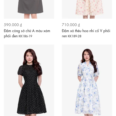
590.000 ₫
710.000 ₫
Đầm công sở chữ A màu xám
Đầm xô thêu hoa nhí cổ V phối
phối đen
ren
KK186-19
KK189-28