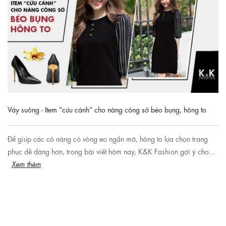
Váy suông - Item “cứu cánh” cho nàng công sở béo bụng, hông to
Để giúp các cô nàng có vòng eo ngấn mỡ, hông to lựa chọn trang
phục dễ dàng hơn, trong bài viết hôm nay, K&K Fashion gợi ý cho...
Xem thêm