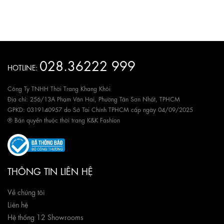
028.36222 999
HOTLINE:
Công Ty TNHH Thời Trang Khang Khôi
Địa chỉ: 256/13A Phạm Văn Hai, Phường Tân Sơn Nhất, TPHCM
GPKD: 0319140957 do Sở Tài Chính TPHCM cấp ngày 04/09/2025
® Bản quyền thuộc thời trang K&K Fashion
THÔNG TIN LIÊN HỆ
Về chúng tôi
Liên hệ
Hệ thống 12 Showrooms