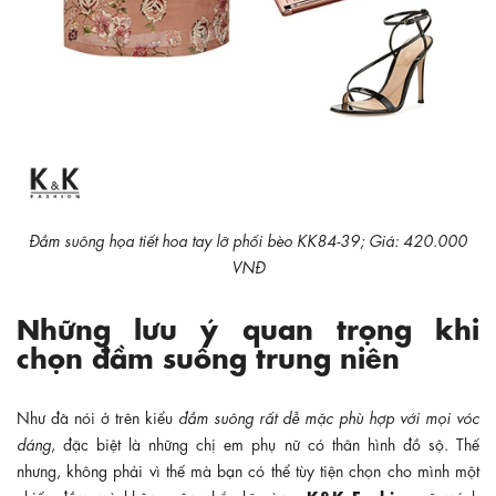
Đầm suông họa tiết hoa tay lỡ phối bèo KK84-39; Giá: 420.000
VNĐ
Những lưu ý quan trọng khi
chọn đầm suông trung niên
Như đã nói ở trên kiểu
đầm suông rất dễ mặc phù hợp với mọi vóc
dáng
, đặc biệt là những chị em phụ nữ có thân hình đồ sộ. Thế
nhưng, không phải vì thế mà bạn có thể tùy tiện chọn cho mình một
K&K Fashion
chiếc đầm mà không cân nhắc kĩ càng.
sẽ mách