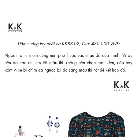
Đầm suông tay phối nơ KK88-02; Giá: 430.000 VNĐ
Ngoài ra, chị em cũng nên phụ thuộc vào màu da của mình. Ví dụ
nếu da các chị em tối màu thì không nên chọn màu đen, nâu hay
xám vì sẽ bị chìm da ngược lại da sáng màu thì rất dễ kết hợp đồ.