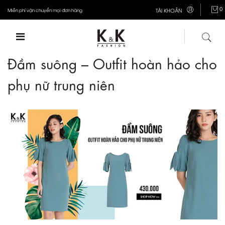
0
Miễn phí vận chuyển mọi đơn hàng
TÀI KHOẢN
Đầm suông – Outfit hoàn hảo cho
phụ nữ trung niên