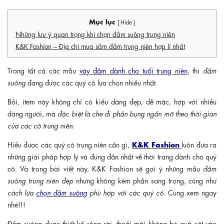
Mục lục
[ Hide ]
Những lưu ý quan trọng khi chọn đầm suông trung niên
K&K Fashion – Địa chỉ mua sắm đầm trung niên hợp lí nhất
Trong tất cả các mẫu
váy đầm dành cho tuổi trung niên
, thì
đầm
suông
đang được các quý cô lựa chọn nhiều nhất.
Bởi, item này không chỉ có kiểu dáng đẹp, dễ mặc, hợp với nhiều
dáng người, mà
đặc biệt là che đi phần bụng ngấn mỡ theo thời gian
của các cô trung niên.
K&K Fashion
Hiểu được các quý cô trung niên cần gì,
luôn đưa ra
những giải pháp hợp lý và đúng đắn nhất về thời trang dành cho quý
cô. Và trong bài viết này, K&K Fashion sẽ gợi ý những mẫu
đầm
suông trung niên đẹp
nhưng không kém phần sang trọng, cũng như
cách lựa
chọn đầm suông
phù hợp với các quý cô
. Cùng xem ngay
nhé!!!
Đầm suông được thiết kế rộng rãi, thoải mái không bó quá sát vào