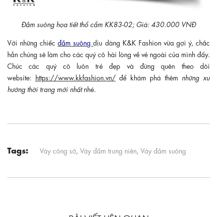
Đầm suông họa tiết thổ cẩm KK83-02; Giá: 430.000 VNĐ
Với những chiếc
đầm suông
dịu dàng K&K Fashion vừa gợi ý, chắc
hẳn chúng sẽ làm cho các quý cô hài lòng về vẻ ngoài của mình đấy.
Chúc các quý cô luôn trẻ đẹp và đừng quên theo dõi
website:
https://www.kkfashion.vn/
để khám phá thêm
những xu
hướng thời trang mới nhất
nhé.
Tags:
Váy công sở
,
Váy đầm trung niên
,
Váy đầm suông