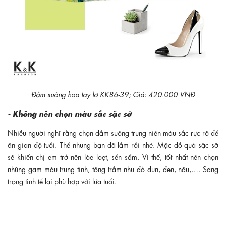
Đầm suông hoa tay lỡ KK86-39; Giá: 420.000 VNĐ
- Không nên chọn màu sắc sặc sỡ
Nhiều người nghĩ rằng chọn đầm suông trung niên màu sắc rực rỡ để
ăn gian độ tuổi. Thế nhưng bạn đã lầm rồi nhé. Mặc đồ quá sặc sỡ
sẽ khiến chị em trở nên lòe loẹt, sến sẩm. Vì thế, tốt nhất nên chọn
những gam màu trung tính, tông trầm như đỏ đun, đen, nâu,…. Sang
trọng tinh tế lại phù hợp với lứa tuổi.