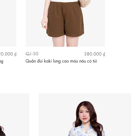
QJ-30
QCS07-37
0.000 ₫
380.000 ₫
ng
Quần đùi kaki lưng cao màu nâu có túi
Quần đùi n