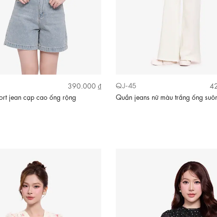
QJ-45
390.000 ₫
42
rt jean cạp cao ống rộng
Quần jeans nữ màu trắng ống suô