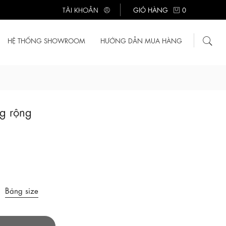
TÀI KHOẢN
GIỎ HÀNG
0
HỆ THỐNG SHOWROOM
HƯỚNG DẪN MUA HÀNG
g rộng
Bảng size