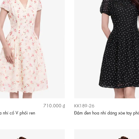
KK189-26
710.000 ₫
 nhí cổ V phối ren
Đầm đen hoa nhí dáng xòe tay ph