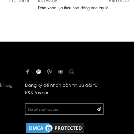
KK189-06
710.000 ₫
640.000 ₫
Đầm voan lụa thêu hoa dáng xòe tay lỡ
ch hàng
Đăng ký để nhận bản tin ưu đãi từ
K&K Fashion