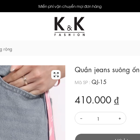
Miễn phí vận chuyển mọi đơn hàng
g rộng
Quần jeans suông ốn
QJ-15
Mã SP :
410.000 ₫