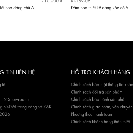
KK189-08
710.000 ₫
iết hoa dáng chữ A
Đầm hoa thiết kế dáng xòe cổ V
 TIN LIÊN HỆ
HỖ TRỢ KHÁCH HÀNG
 tôi
Chính sách bảo mật thông tin khá
Chính sách đổi trả sản phẩm
g 12 Showrooms
Chính sách bảo hành sản phẩm
ng nữ
-
Thời trang công sở K&K
Chính sách giao nhận, vận chuyển
 2026
Phương thức thanh toán
Chính sách khách hàng thân thiết