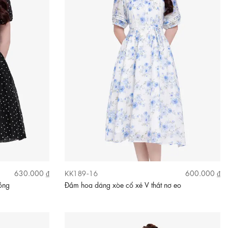
KK189-16
630.000 ₫
600.000 ₫
ồng
Đầm hoa dáng xòe cổ xẻ V thắt nơ eo