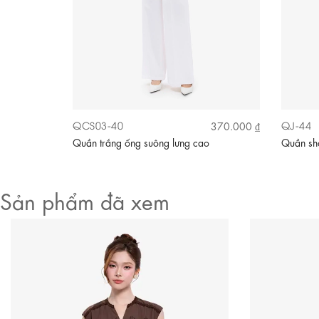
QCS03-40
QJ-44
320.000 ₫
370.000 ₫
hun sau
Quần trắng ống suông lưng cao
Quần sho
Sản phẩm đã xem