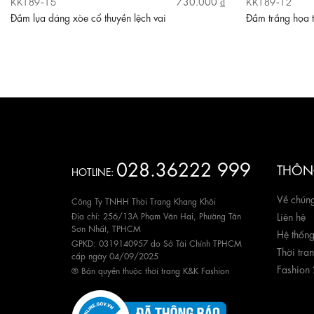
KK189-15
KK189-12
730.000 ₫
Đầm lụa dáng xòe cổ thuyền lệch vai
Đầm trắng họa t
028.36222 999
THÔNG
HOTLINE:
Về chúng
Công Ty TNHH Thời Trang Khang Khôi
Địa chỉ: 256/13A Phạm Văn Hai, Phường Tân
Liên hệ
Sơn Nhất, TPHCM
Hệ thốn
GPKD: 0319140957 do Sở Tài Chính TPHCM
Thời tra
cấp ngày 04/09/2025
Fashion
® Bản quyền thuộc thời trang K&K Fashion