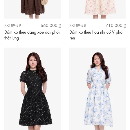
660.000 ₫
710.000 ₫
KK189-39
KK189-28
Đầm xô thêu dáng xòe dài phối
Đầm xô thêu hoa nhí cổ V phối
thắt lưng
ren