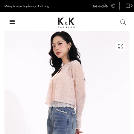
0
Miễn phí vận chuyển mọi đơn hàng
TÀI KHOẢN