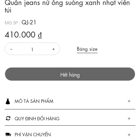
Quần jeans nữ ống suông xanh nhạt viền
túi
QJ-21
Mã SP :
410.000 ₫
Bảng size
Hết hàng
MÔ TẢ SẢN PHẨM
QUY ĐỊNH ĐỔI HÀNG
PHÍ VẬN CHUYỂN