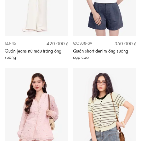
420.000 ₫
350.000 ₫
QJ-45
QCS08-39
Quần jeans nữ màu trắng ống
Quần short denim ống suông
suông
cạp cao