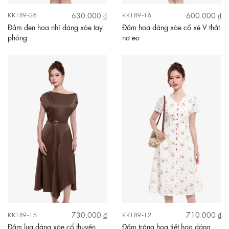
630.000 ₫
600.000 ₫
KK189-26
KK189-16
Đầm đen hoa nhí dáng xòe tay
Đầm hoa dáng xòe cổ xẻ V thắt
phồng
nơ eo
730.000 ₫
710.000 ₫
KK189-15
KK189-12
Đầm lụa dáng xòe cổ thuyền
Đầm trắng họa tiết hoa dáng