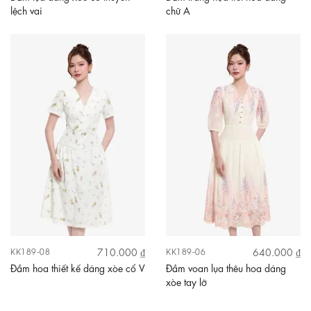
lệch vai
chữ A
710.000 ₫
640.000 ₫
KK189-08
KK189-06
Đầm hoa thiết kế dáng xòe cổ V
Đầm voan lụa thêu hoa dáng
xòe tay lỡ