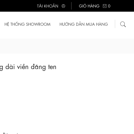
TÀI KHOẢN
GIỎ HÀNG
0
HỆ THỐNG SHOWROOM
HƯỚNG DẪN MUA HÀNG
g dài viền đăng ten