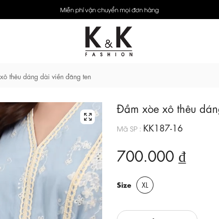
Miễn phí vận chuyển mọi đơn hàng
ô thêu dáng dài viền đăng ten
Đầm xòe xô thêu dán
KK187-16
Mã SP :
700.000 ₫
Size
XL