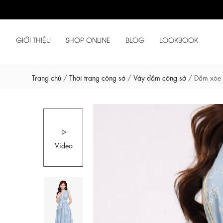
GIỚI THIỆU
SHOP ONLINE
BLOG
LOOKBOOK
Trang chủ
/
Thời trang công sở
/
Váy đầm công sở
/
Đầm xòe x
Video