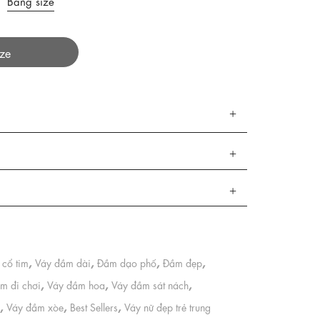
Bảng size
ize
,
,
,
,
cổ tim
Váy đầm dài
Đầm dạo phố
Đầm đẹp
,
,
,
m đi chơi
Váy đầm hoa
Váy đầm sát nách
,
,
,
Váy đầm xòe
Best Sellers
Váy nữ đẹp trẻ trung