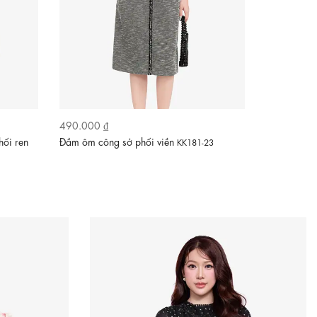
490.000 ₫
620.000 ₫
hối ren
Đầm ôm công sở phối viền
Đầm công sở
KK181-23
03