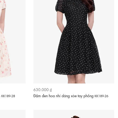
630.000 ₫
n
Đầm đen hoa nhí dáng xòe tay phồng
KK189-28
KK189-26