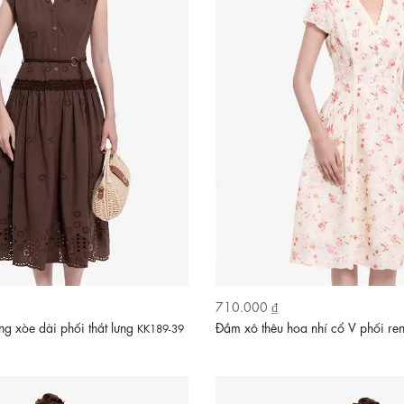
710.000 ₫
g xòe dài phối thắt lưng
Đầm xô thêu hoa nhí cổ V phối re
KK189-39