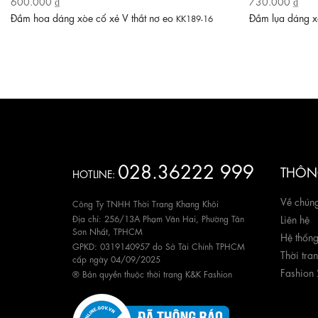
600.000 ₫
730.000 ₫
Đầm hoa dáng xòe cổ xẻ V thắt nơ eo
Đầm lụa dáng xò
KK189-16
028.36222 999
THÔNG
HOTLINE:
Về chúng
Công Ty TNHH Thời Trang Khang Khôi
Địa chỉ: 256/13A Phạm Văn Hai, Phường Tân
Liên hệ
Sơn Nhất, TPHCM
Hệ thốn
GPKD: 0319140957 do Sở Tài Chính TPHCM
Thời tra
cấp ngày 04/09/2025
Fashion
® Bản quyền thuộc thời trang K&K Fashion