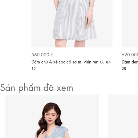
560.000 ₫
620.00
Video
òe cổ tròn
Đầm chữ A kẻ sọc cổ sơ mi viền ren
Đầm đen 
KK187-
12
28
Sản phẩm đã xem