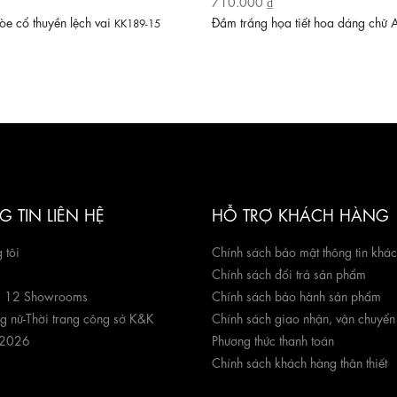
710.000 ₫
e cổ thuyền lệch vai
Đầm trắng họa tiết hoa dáng chữ
KK189-15
 TIN LIÊN HỆ
HỖ TRỢ KHÁCH HÀNG
 tôi
Chính sách bảo mật thông tin khá
Chính sách đổi trả sản phẩm
g 12 Showrooms
Chính sách bảo hành sản phẩm
ng nữ
-
Thời trang công sở K&K
Chính sách giao nhận, vận chuyển
 2026
Phương thức thanh toán
Chính sách khách hàng thân thiết