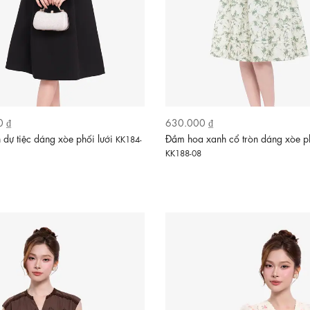
0 ₫
630.000 ₫
dự tiệc dáng xòe phối lưới
Đầm hoa xanh cổ tròn dáng xòe p
KK184-
KK188-08