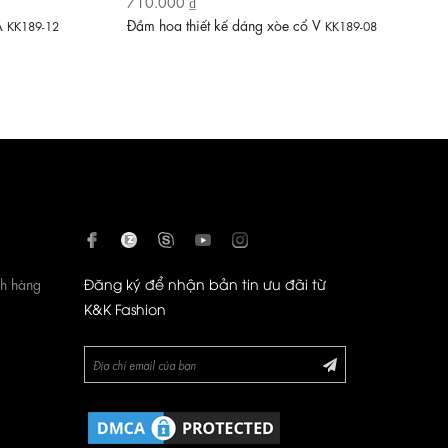
710.000 ₫
 A
Đầm hoa thiết kế dáng xòe cổ V
KK189-12
KK189-08
ch hàng
Đăng ký để nhận bản tin ưu đãi từ
K&K Fashion