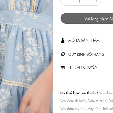
Vui lòng chọn S
MÔ TẢ SẢN PHẨM
QUY ĐỊNH ĐỔI HÀNG
PHÍ VẬN CHUYỂN
Có thể bạn sẽ thích :
Váy đầm 
,
,
Váy đầm đi biển
Đầm thiết kế
Đầ
,
Váy đầm tay dài
Váy đầm thiết kế