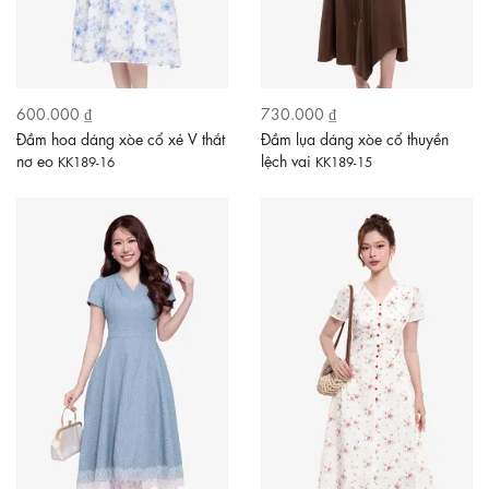
600.000 ₫
730.000 ₫
Đầm hoa dáng xòe cổ xẻ V thắt
Đầm lụa dáng xòe cổ thuyền
nơ eo
lệch vai
KK189-16
KK189-15