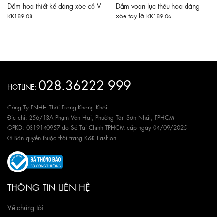
Đầm hoa thiết kế dáng xòe cổ V
Đầm voan lụa thêu hoa dáng
xòe tay lỡ
KK189-08
KK189-06
028.36222 999
HOTLINE:
Công Ty TNHH Thời Trang Khang Khôi
Địa chỉ: 256/13A Phạm Văn Hai, Phường Tân Sơn Nhất, TPHCM
GPKD: 0319140957 do Sở Tài Chính TPHCM cấp ngày 04/09/2025
® Bản quyền thuộc thời trang K&K Fashion
THÔNG TIN LIÊN HỆ
Về chúng tôi