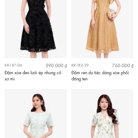
590.000 ₫
760.000 ₫
KK187-06
KK182-29
Đầm xòe đen lưới ép nhung cổ
Đầm ren dự tiệc dáng xòe phối
sơ mi
đăng ten