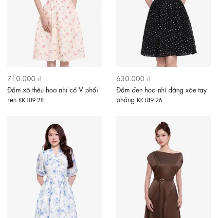
710.000 ₫
630.000 ₫
Đầm xô thêu hoa nhí cổ V phối
Đầm đen hoa nhí dáng xòe tay
ren
phồng
KK189-28
KK189-26