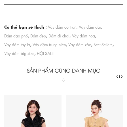
Có thể bạn sẽ thích :
,
,
Váy đầm cổ tròn
Váy đầm dài
,
,
,
,
Đầm dạo phố
Đầm đẹp
Đầm đi chơi
Váy đầm hoa
,
,
,
,
Váy đầm tay lỡ
Váy đầm trung niên
Váy đầm xòe
Best Sellers
,
Váy đầm big size
HỘI SALE
SẢN PHẨM CÙNG DANH MỤC