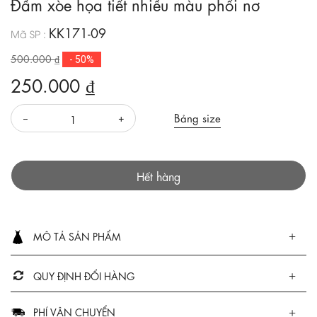
Đầm xòe họa tiết nhiều màu phối nơ
KK171-09
Mã SP :
500.000 ₫
- 50%
250.000 ₫
Bảng size
Hết hàng
MÔ TẢ SẢN PHẨM
QUY ĐỊNH ĐỔI HÀNG
PHÍ VẬN CHUYỂN