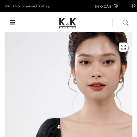
0
Miễn phí vận chuyển mọi đơn hàng
TÀI KHOẢN