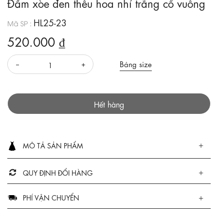
Đầm xòe đen thêu hoa nhí trắng cổ vuông
HL25-23
Mã SP :
520.000 ₫
Bảng size
Hết hàng
MÔ TẢ SẢN PHẨM
QUY ĐỊNH ĐỔI HÀNG
PHÍ VẬN CHUYỂN