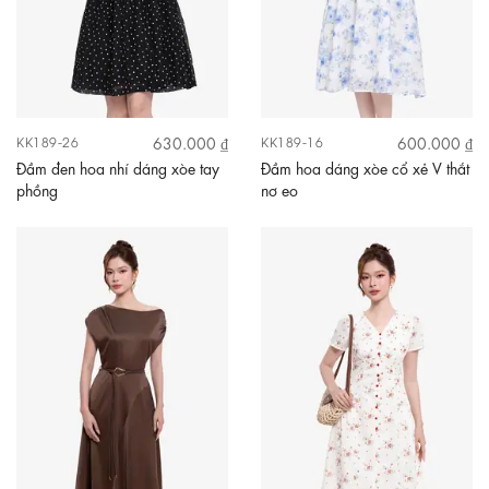
630.000 ₫
600.000 ₫
KK189-26
KK189-16
Đầm đen hoa nhí dáng xòe tay
Đầm hoa dáng xòe cổ xẻ V thắt
phồng
nơ eo