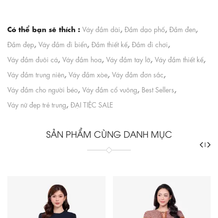
Có thể bạn sẽ thích :
,
,
,
Váy đầm dài
Đầm dạo phố
Đầm đen
,
,
,
,
Đầm đẹp
Váy đầm đi biển
Đầm thiết kế
Đầm đi chơi
,
,
,
,
Váy đầm đuôi cá
Váy đầm hoa
Váy đầm tay lỡ
Váy đầm thiết kế
,
,
,
Váy đầm trung niên
Váy đầm xòe
Váy đầm đơn sắc
,
,
,
Váy đầm cho người béo
Váy đầm cổ vuông
Best Sellers
,
Váy nữ đẹp trẻ trung
ĐẠI TIỆC SALE
SẢN PHẨM CÙNG DANH MỤC