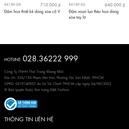
710.000 ₫
640.000 ₫
KK189-08
KK189-06
Đầm hoa thiết kế dáng xòe cổ V
Đầm voan lụa thêu hoa dáng
xòe tay lỡ
028.36222 999
HOTLINE:
Công Ty TNHH Thời Trang Khang Khôi
Địa chỉ: 256/13A Phạm Văn Hai, Phường Tân Sơn Nhất, TPHCM
GPKD: 0319140957 do Sở Tài Chính TPHCM cấp ngày 04/09/2025
® Bản quyền thuộc thời trang K&K Fashion
THÔNG TIN LIÊN HỆ