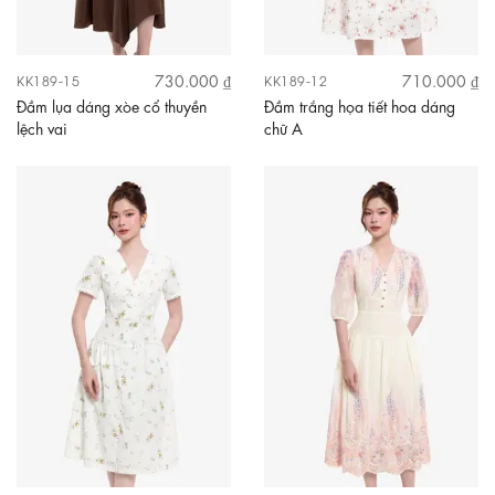
730.000 ₫
710.000 ₫
KK189-15
KK189-12
Đầm lụa dáng xòe cổ thuyền
Đầm trắng họa tiết hoa dáng
lệch vai
chữ A