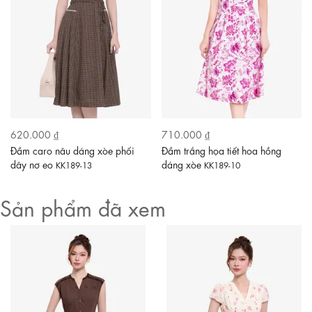
620.000 ₫
710.000 ₫
Đầm caro nâu dáng xòe phối
Đầm trắng họa tiết hoa hồng
dây nơ eo
dáng xòe
KK189-13
KK189-10
Sản phẩm đã xem