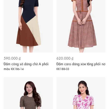
590.000 ₫
620.000 ₫
Đầm công sở dáng chữ A phối
Đầm caro dáng xòe tầng phối nơ
màu
KK186-14
KK188-03