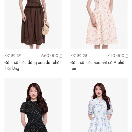
660.000 ₫
710.000 ₫
KK189-39
KK189-28
Đầm xô thêu dáng xòe dài phối
Đầm xô thêu hoa nhí cổ V phối
thắt lưng
ren