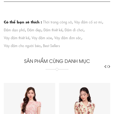
Có thể bạn sẽ thích :
,
,
Thời trang công sở
Váy đầm cổ sơ mi
,
,
,
,
Đầm dạo phố
Đầm đẹp
Đầm thiết kế
Đầm đi chơi
,
,
,
Váy đầm thiết kế
Váy đầm xòe
Váy đầm đơn sắc
,
Váy đầm cho người béo
Best Sellers
SẢN PHẨM CÙNG DANH MỤC