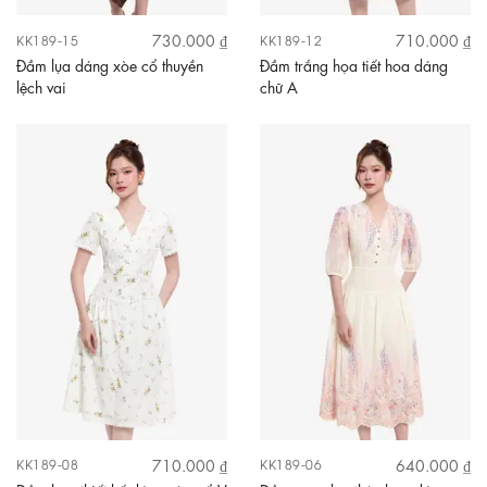
730.000 ₫
710.000 ₫
KK189-15
KK189-12
Đầm lụa dáng xòe cổ thuyền
Đầm trắng họa tiết hoa dáng
lệch vai
chữ A
710.000 ₫
640.000 ₫
KK189-08
KK189-06