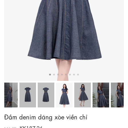
Đầm denim dáng xòe viền chỉ
KK187-26