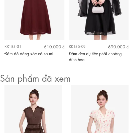
610.000 ₫
690.000 ₫
KK183-01
KK185-09
Đầm đỏ dáng xòe cổ sơ mi
Đầm đen dự tiệc phối choàng
đính hoa
Sản phẩm đã xem