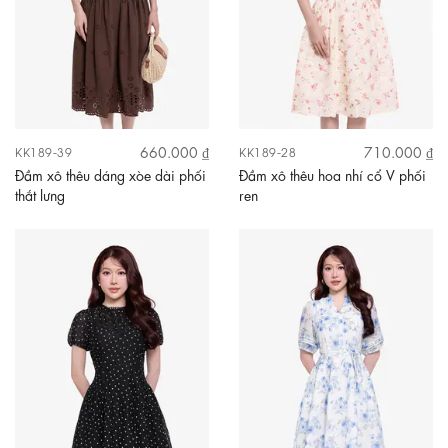
660.000 ₫
710.000 ₫
KK189-39
KK189-28
Đầm xô thêu dáng xòe dài phối
Đầm xô thêu hoa nhí cổ V phối
thắt lưng
ren