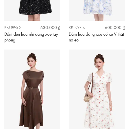
630.000 ₫
600.000 ₫
KK189-26
KK189-16
Đầm đen hoa nhí dáng xòe tay
Đầm hoa dáng xòe cổ xẻ V thắt
phồng
nơ eo