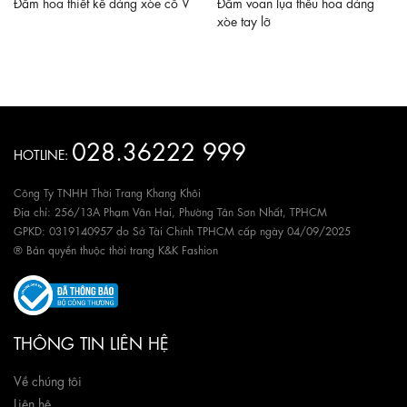
Đầm hoa thiết kế dáng xòe cổ V
Đầm voan lụa thêu hoa dáng
xòe tay lỡ
028.36222 999
HOTLINE:
Công Ty TNHH Thời Trang Khang Khôi
Địa chỉ: 256/13A Phạm Văn Hai, Phường Tân Sơn Nhất, TPHCM
GPKD: 0319140957 do Sở Tài Chính TPHCM cấp ngày 04/09/2025
® Bản quyền thuộc thời trang K&K Fashion
THÔNG TIN LIÊN HỆ
Về chúng tôi
Liên hệ