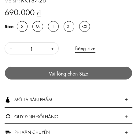
Mã SP :
690.000 ₫
Size
S
M
L
XL
XXL
Bảng size
Vui lòng chọn Size
MÔ TẢ SẢN PHẨM
QUY ĐỊNH ĐỔI HÀNG
PHÍ VẬN CHUYỂN