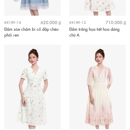
620.000 ₫
710.000 ₫
KK189-14
KK189-12
Đầm xòe chấm bi cổ đắp chéo
Đầm trắng họa tiết hoa dáng
phối ren
chữ A