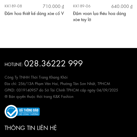
710.000 ₫
640.000 ₫
KK189-08
KK189-06
Đầm hoa thiết kế dáng xòe cổ V
Đầm voan lụa thêu hoa dáng
xòe tay lỡ
028.36222 999
HOTLINE:
Công Ty TNHH Thời Trang Khang Khôi
Địa chỉ: 256/13A Phạm Văn Hai, Phường Tân Sơn Nhất, TPHCM
GPKD: 0319140957 do Sở Tài Chính TPHCM cấp ngày 04/09/2025
® Bản quyền thuộc thời trang K&K Fashion
THÔNG TIN LIÊN HỆ