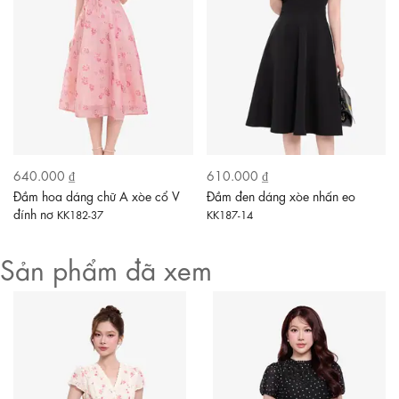
640.000 ₫
610.000 ₫
Đầm hoa dáng chữ A xòe cổ V
Đầm đen dáng xòe nhấn eo
đính nơ
KK182-37
KK187-14
Sản phẩm đã xem