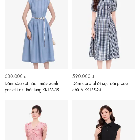
630.000 ₫
590.000 ₫
Đầm xòe sát nách màu xanh
Đầm caro phối sọc dáng xòe
pastel kèm thắt lưng
chữ A
KK188-05
KK185-24