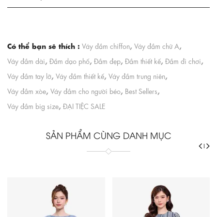
Có thể bạn sẽ thích :
,
,
Váy đầm chiffon
Váy đầm chữ A
,
,
,
,
,
Váy đầm dài
Đầm dạo phố
Đầm đẹp
Đầm thiết kế
Đầm đi chơi
,
,
,
Váy đầm tay lỡ
Váy đầm thiết kế
Váy đầm trung niên
,
,
,
Váy đầm xòe
Váy đầm cho người béo
Best Sellers
,
Váy đầm big size
ĐẠI TIỆC SALE
SẢN PHẨM CÙNG DANH MỤC