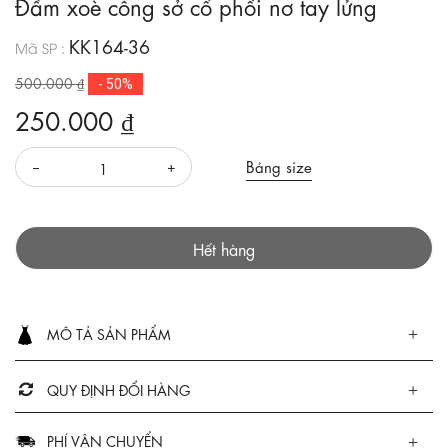
Đầm xoè công sở cổ phối nơ tay lửng
KK164-36
Mã SP :
500.000 ₫
- 50%
250.000 ₫
Bảng size
Hết hàng
MÔ TẢ SẢN PHẨM
QUY ĐỊNH ĐỔI HÀNG
PHÍ VẬN CHUYỂN