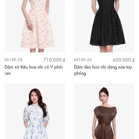
710.000 ₫
630.000 ₫
KK189-28
KK189-26
Đầm xô thêu hoa nhí cổ V phối
Đầm đen hoa nhí dáng xòe tay
ren
phồng