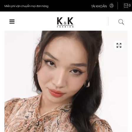
0
Miễn phí vận chuyển mọi đơn hàng
TÀI KHOẢN