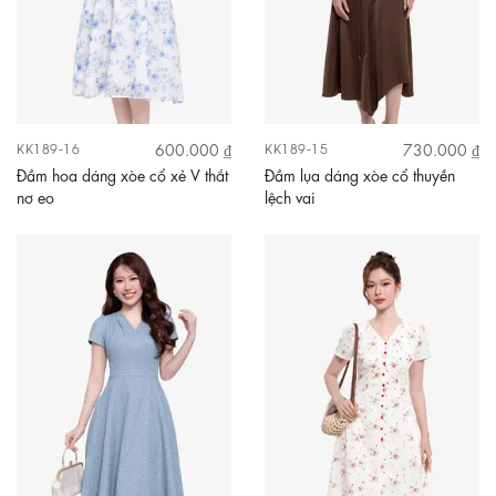
600.000 ₫
730.000 ₫
KK189-16
KK189-15
Đầm hoa dáng xòe cổ xẻ V thắt
Đầm lụa dáng xòe cổ thuyền
nơ eo
lệch vai