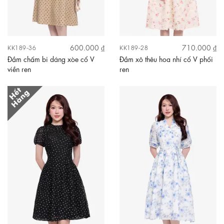
600.000 ₫
710.000 ₫
KK189-36
KK189-28
Đầm chấm bi dáng xòe cổ V
Đầm xô thêu hoa nhí cổ V phối
viền ren
ren