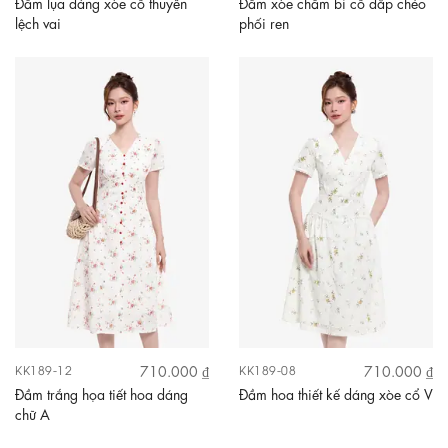
Đầm lụa dáng xòe cổ thuyền
Đầm xòe chấm bi cổ đắp chéo
lệch vai
phối ren
710.000 ₫
710.000 ₫
KK189-12
KK189-08
Đầm trắng họa tiết hoa dáng
Đầm hoa thiết kế dáng xòe cổ V
chữ A