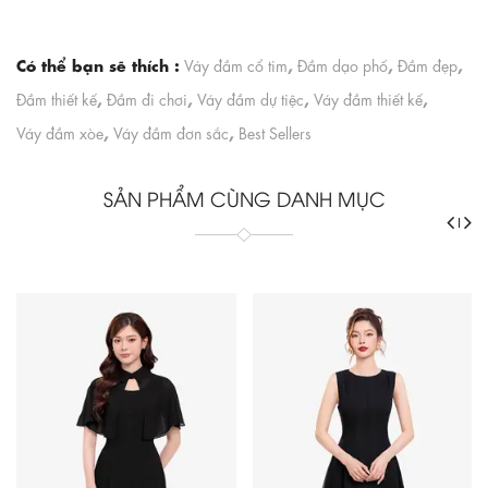
Có thể bạn sẽ thích :
,
,
,
Váy đầm cổ tim
Đầm dạo phố
Đầm đẹp
,
,
,
,
Đầm thiết kế
Đầm đi chơi
Váy đầm dự tiệc
Váy đầm thiết kế
,
,
Váy đầm xòe
Váy đầm đơn sắc
Best Sellers
SẢN PHẨM CÙNG DANH MỤC