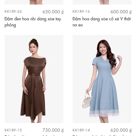
630.000 ₫
600.000 ₫
KK189-26
KK189-16
Đầm đen hoa nhí dáng xòe tay
Đầm hoa dáng xòe cổ xẻ V thắt
phồng
nơ eo
730.000 ₫
620.000 ₫
KK189-15
KK189-14