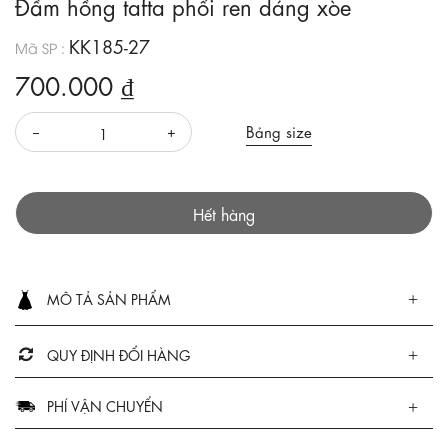
Đầm hồng tafta phối ren dáng xòe
KK185-27
Mã SP :
700.000 ₫
Bảng size
Hết hàng
MÔ TẢ SẢN PHẨM
QUY ĐỊNH ĐỔI HÀNG
PHÍ VẬN CHUYỂN