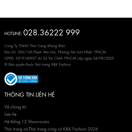
028.36222 999
HOTLINE:
Công Ty TNHH Thời Trang Khang Khôi
Địa chỉ: 256/13A Phạm Văn Hai, Phường Tân Sơn Nhất, TPHCM
GPKD: 0319140957 do Sở Tài Chính TPHCM cấp ngày 04/09/2025
® Bản quyền thuộc thời trang K&K Fashion
THÔNG TIN LIÊN HỆ
Về chúng tôi
Liên hệ
Hệ thống 12 Showrooms
Thời trang nữ
-
Thời trang công sở K&K Fashion 2026