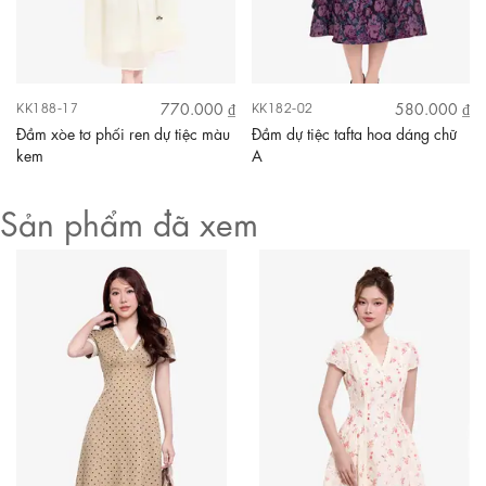
770.000 ₫
580.000 ₫
KK188-17
KK182-02
Đầm xòe tơ phối ren dự tiệc màu
Đầm dự tiệc tafta hoa dáng chữ
kem
A
Sản phẩm đã xem