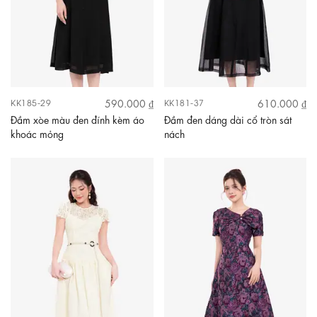
590.000 ₫
610.000 ₫
KK185-29
KK181-37
Đầm xòe màu đen đính kèm áo
Đầm đen dáng dài cổ tròn sát
khoác mỏng
nách