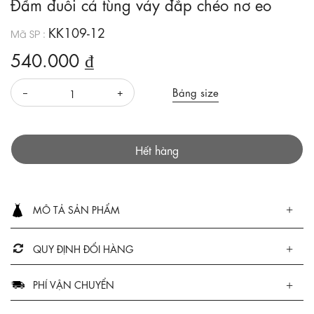
Đầm đuôi cá tùng váy đắp chéo nơ eo
KK109-12
Mã SP :
540.000 ₫
Bảng size
Hết hàng
MÔ TẢ SẢN PHẨM
QUY ĐỊNH ĐỔI HÀNG
PHÍ VẬN CHUYỂN