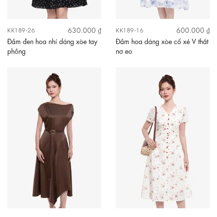
630.000 ₫
600.000 ₫
KK189-26
KK189-16
Đầm đen hoa nhí dáng xòe tay
Đầm hoa dáng xòe cổ xẻ V thắt
phồng
nơ eo