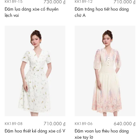
730.000 ₫
710.000 ₫
KK189-15
KK189-12
Đầm lụa dáng xòe cổ thuyền
Đầm trắng họa tiết hoa dáng
lệch vai
chữ A
710.000 ₫
640.000 ₫
KK189-08
KK189-06
Đầm hoa thiết kế dáng xòe cổ V
Đầm voan lụa thêu hoa dáng
xòe tay lỡ