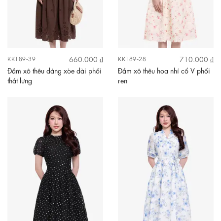
660.000 ₫
710.000 ₫
KK189-39
KK189-28
Đầm xô thêu dáng xòe dài phối
Đầm xô thêu hoa nhí cổ V phối
thắt lưng
ren