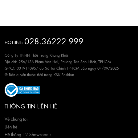
028.36222 999
HOTLINE:
Công Ty TNHH Thời Trang Khang Khôi
Địa chỉ: 256/13A Phạm Văn Hai, Phường Tân Sơn Nhất, TPHCM
GPKD: 0319140957 do Sở Tài Chính TPHCM cấp ngày 04/09/2025
® Bản quyền thuộc thời trang K&K Fashion
THÔNG TIN LIÊN HỆ
Về chúng tôi
Liên hệ
Hệ thống 12 Showrooms