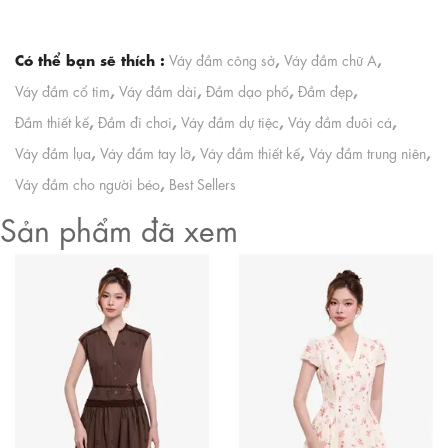
Có thể bạn sẽ thích :
,
,
Váy đầm công sở
Váy đầm chữ A
,
,
,
,
Váy đầm cổ tim
Váy đầm dài
Đầm dạo phố
Đầm đẹp
,
,
,
,
Đầm thiết kế
Đầm đi chơi
Váy đầm dự tiệc
Váy đầm đuôi cá
,
,
,
,
Váy đầm lụa
Váy đầm tay lỡ
Váy đầm thiết kế
Váy đầm trung niên
,
Váy đầm cho người béo
Best Sellers
Sản phẩm đã xem