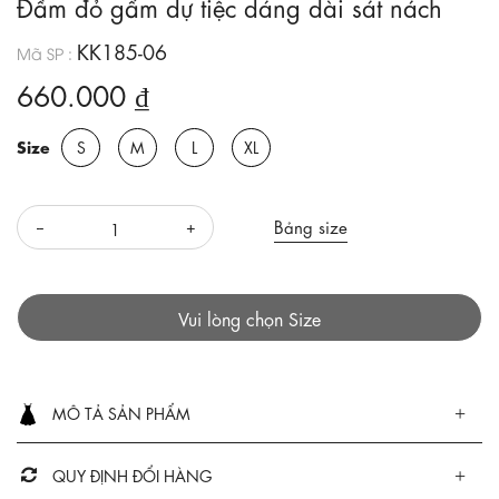
Đầm đỏ gấm dự tiệc dáng dài sát nách
KK185-06
Mã SP :
660.000 ₫
Size
S
M
L
XL
Bảng size
Vui lòng chọn Size
MÔ TẢ SẢN PHẨM
QUY ĐỊNH ĐỔI HÀNG