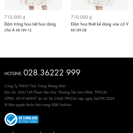
710.000 ₫
710.000 ₫
Đầm trắng họa tiết hoa dáng
Đầm hoa thiết kế dáng xòe cổ V
chữ A
KK189-12
KK189-08
028.36222 999
HOTLINE:
Công Ty TNHH Thời Trang Khang Khôi
Địa chỉ: 256/13A Phạm Văn Hai, Phường Tân Sơn Nhất, TPHCM
GPKD: 0319140957 do Sở Tài Chính TPHCM cấp ngày 04/09/2025
® Bản quyền thuộc thời trang K&K Fashion