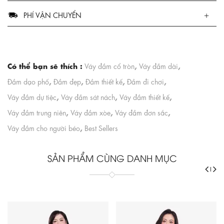
PHÍ VẬN CHUYỂN
Có thể bạn sẽ thích :
,
,
Váy đầm cổ tròn
Váy đầm dài
,
,
,
,
Đầm dạo phố
Đầm đẹp
Đầm thiết kế
Đầm đi chơi
,
,
,
Váy đầm dự tiệc
Váy đầm sát nách
Váy đầm thiết kế
,
,
,
Váy đầm trung niên
Váy đầm xòe
Váy đầm đơn sắc
,
Váy đầm cho người béo
Best Sellers
SẢN PHẨM CÙNG DANH MỤC