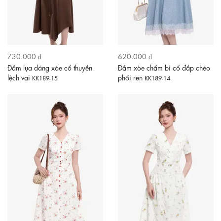
730.000 ₫
620.000 ₫
Đầm lụa dáng xòe cổ thuyền
Đầm xòe chấm bi cổ đắp chéo
lệch vai
phối ren
KK189-15
KK189-14