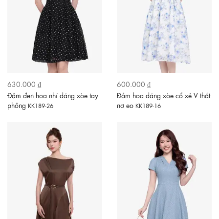
630.000 ₫
600.000 ₫
Đầm đen hoa nhí dáng xòe tay
Đầm hoa dáng xòe cổ xẻ V thắt
phồng
nơ eo
KK189-26
KK189-16