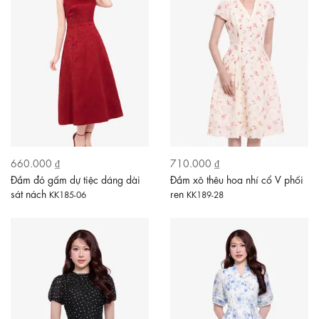
660.000 ₫
710.000 ₫
Đầm đỏ gấm dự tiệc dáng dài
Đầm xô thêu hoa nhí cổ V phối
sát nách
ren
KK185-06
KK189-28