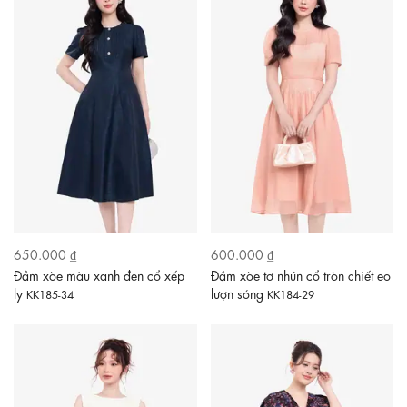
650.000 ₫
600.000 ₫
Đầm xòe màu xanh đen cổ xếp
Đầm xòe tơ nhún cổ tròn chiết eo
ly
lượn sóng
KK185-34
KK184-29