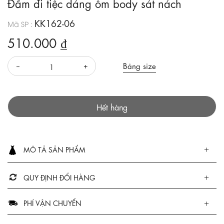
Đầm đi tiệc dáng ôm body sát nách
KK162-06
Mã SP :
510.000 ₫
Bảng size
Hết hàng
MÔ TẢ SẢN PHẨM
QUY ĐỊNH ĐỔI HÀNG
PHÍ VẬN CHUYỂN