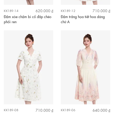
620.000 ₫
710.000 ₫
KK189-14
KK189-12
Đầm xòe chấm bi cổ đắp chéo
Đầm trắng họa tiết hoa dáng
phối ren
chữ A
710.000 ₫
640.000 ₫
KK189-08
KK189-06