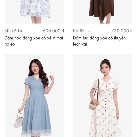
600.000 ₫
730.000 ₫
KK189-16
KK189-15
Đầm hoa dáng xòe cổ xẻ V thắt
Đầm lụa dáng xòe cổ thuyền
nơ eo
lệch vai