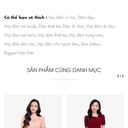
Có thể bạn sẽ thích :
,
,
Váy đầm cổ tim
Đầm đẹp
,
,
,
,
Váy đầm ôm body
Đầm thiết kế
Đầm đi chơi
Váy đầm dự tiệc
,
,
,
Váy đầm sát nách
Váy đầm thiết kế
Váy đầm trung niên
,
,
,
Váy đầm đơn sắc
Váy đầm cho người béo
Best Sellers
Biggest Sale Ever
SẢN PHẨM CÙNG DANH MỤC