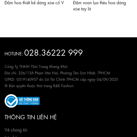
Đầm hoa thiết kế dáng xòe cổ V
Đầm voan lụa thêu hoa dáng
xòe tay lỡ
028.36222 999
HOTLINE:
Công Ty TNHH Thời Trang Khang Khôi
Địa chỉ: 256/13A Phạm Văn Hai, Phường Tân Sơn Nhất, TPHCM
GPKD: 0319140957 do Sở Tài Chính TPHCM cấp ngày 04/09/2025
® Bản quyền thuộc thời trang K&K Fashion
THÔNG TIN LIÊN HỆ
Về chúng tôi
Liên hệ