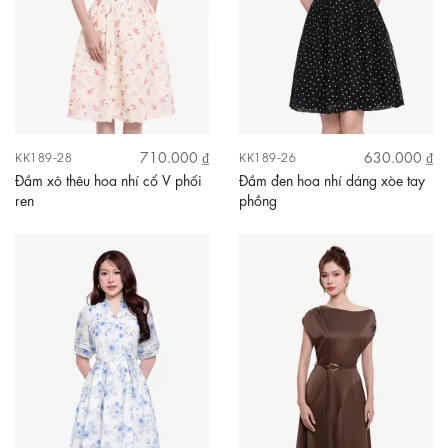
710.000 ₫
630.000 ₫
KK189-28
KK189-26
Đầm xô thêu hoa nhí cổ V phối
Đầm đen hoa nhí dáng xòe tay
ren
phồng