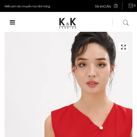
0
Miễn phí vận chuyển mọi đơn hàng
TÀI KHOẢN