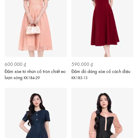
600.000 ₫
590.000 ₫
Đầm xòe tơ nhún cổ tròn chiết eo
Đầm đỏ dáng xòe cổ cách điệu
lượn sóng
KK184-29
KK183-13