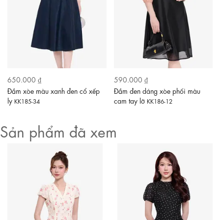
650.000 ₫
590.000 ₫
Đầm xòe màu xanh đen cổ xếp
Đầm đen dáng xòe phối màu
ly
cam tay lỡ
KK185-34
KK186-12
Sản phẩm đã xem