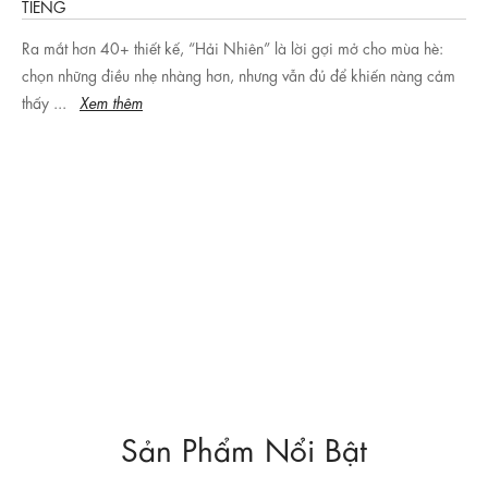
10+ mẫu váy liền dẫn đầu xu hướng khiến nàng nhìn là muốn mua
Khám phá top 10 best seller váy liền đẹp, dẫn đầu xu hướng 2025.
Thiết kế tôn dáng, trẻ trung, dễ mặc – nàng nhìn là muốn mua ngay.
Xem thêm
Sản Phẩm Nổi Bật