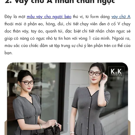
Đây là một
mẫu váy cho người béo
thú vị, từ form dáng
váy chữ A
thoải mái ở phần eo, hông, đùi, chi tiết chạy viền đen ở cổ V chạy
dọc thân váy, tay áo, quanh túi, đặc biệt chi tiết nhấn chân ngực sẽ
giúp cô nàng có ngực nhỏ tự tin hơn với vòng 1 của mình. Ngoài ra,
màu sắc của chiếc đầm sẽ tập trung sự chú ý lên phần trên cơ thể của
bạn.