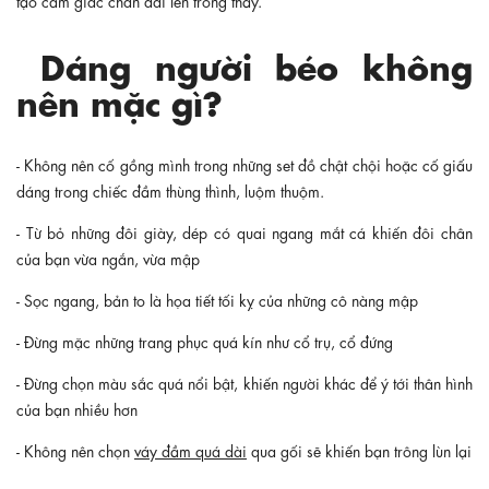
Dáng người béo không
nên mặc gì?
- Không nên cố gồng mình trong những set đồ chật chội hoặc cố giấu
dáng trong chiếc đầm thùng thình, luộm thuộm.
- Từ bỏ những đôi giày, dép có quai ngang mắt cá khiến đôi chân
của bạn vừa ngắn, vừa mập
- Sọc ngang, bản to là họa tiết tối kỵ của những cô nàng mập
- Đừng mặc những trang phục quá kín như cổ trụ, cổ đứng
- Đừng chọn màu sắc quá nổi bật, khiến người khác để ý tới thân hình
của bạn nhiều hơn
- Không nên chọn
váy đầm quá dài
qua gối sẽ khiến bạn trông lùn lại