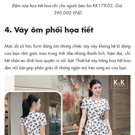
Đầm xòe họa tiết hoa nhí cho người béo lùn KK179-03; Giá:
590.000 VND
4. Váy ôm phối họa tiết
Mặc dù sở hữu form dáng ôm nhưng chiếc váy này không hề tố dáng
của bạn nhờ gam màu trung tính nhẹ nhàng thanh lịch, hiện đại, chi
tiết nhấn eo đính hoa quyến rũ nổi bật. Thiết kế váy trắng họa tiết hoa
đen nổi bật góp phần giấu đi những ngấn mỡ trên vùng eo của bạn.