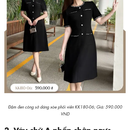
Đầm đen công sở dáng xòe phối viền KK180-06; Giá: 590.000
VND
2. Váy chữ A nhấn chân ngực