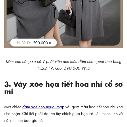
Đầm xòe công sở cổ V phối viền đen kiểu đầm cho người béo bụng
HL32-19; Giá: 590.000 VND
3. Váy xòe họa tiết hoa nhí cổ sơ
mi
Một chiếc
đầm xòe cho người mập
với gam màu họa tiết hoa nhí khá
nhã nhặn. Chi tiết phối đai eo tùy chỉnh giúp bạn trở nên thanh lịch và
nữ tính hơn bao giờ hết.