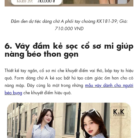
Đầm đen dự tiệc dáng chữ A phối tay choàng KK181-39; Giá:
710.000 VND
6. Váy đầm kẻ sọc cổ sơ mi giúp
nàng béo thon gọn
Thiết kế tay ngắn, cổ sơ mi che khuyết điểm vai thô, bắp tay to hiệu
quả. Form dáng chữ A kẻ sọc bất hủ tạo cảm giác ốm hơn cho cô
nàng mập. Đây cũng là một trong những
mẫu váy dành cho người
béo bụng
che khuyết điểm hiệu quả.