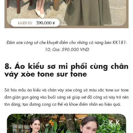
Đầm xòe công sở che khuyết điểm cho những cô nàng béo KK181-
10; Giá: 590.000 VND
8. Áo kiểu sơ mi phối cùng chân
váy xòe tone sur tone
Sở hữu mẫu áo kiểu và chân váy xòe công sở màu sắc tone sur tone
đơn giản gọn gàng vào buổi sáng sẽ giúp set đồ công sở này trở nên
tôn dáng, tạo đường cong cơ thể và khoe điểm nhấn eo hiệu quả.