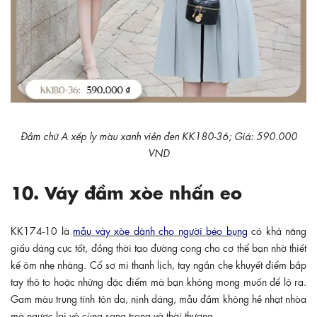
Đầm chữ A xếp ly màu xanh viền đen KK180-36; Giá: 590.000
VND
10. Váy đầm xòe nhấn eo
KK174-10 là
mẫu váy xòe
dành cho người béo
bụng
có khả năng
giấu dáng cực tốt, đồng thời tạo đường cong cho cơ thể bạn nhờ thiết
kế ôm nhẹ nhàng. Cổ sơ mi thanh lịch, tay ngắn che khuyết điểm bắp
tay thô to hoặc những đặc điểm mà bạn không mong muốn để lộ ra.
Gam màu trung tính tôn da, nịnh dáng, mẫu đầm không hề nhạt nhòa
mà ngược lại vô cùng sang trọng và thời thượng.