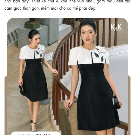
cho bạn đấy. Thiết kế chữ A xòe nhẹ vừa phải, gam màu đen tạo
cảm giác thon gọn, mềm mại cho cơ thể phải đẹp.