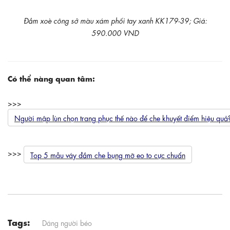
Đầm xoè công sở màu xám phối tay xanh KK179-39; Giá:
590.000 VND
Có thể nàng quan tâm:
>>>
Người mập lùn chọn trang phục thế nào để che khuyết điểm hiệu quả
>>>
Top 5 mẫu váy đầm che bụng mỡ eo to cực chuẩn
Tags:
Dáng người béo