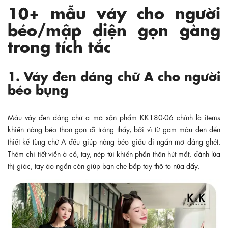
10+ mẫu váy cho người
béo/mập diện gọn gàng
trong tích tắc
1. Váy đen dáng chữ A cho người
béo bụng
Mẫu váy đen dáng chữ a mã sản phẩm KK180-06 chính là items
khiến nàng béo thon gọn đi trông thấy, bởi vì từ gam màu đen đến
thiết kế tùng chữ A đều giúp nàng béo giấu đi ngấn mỡ đáng ghét.
Thêm chi tiết viền ở cổ, tay, nép túi khiến phần thân hút mắt, đánh lừa
thị giác, tay áo ngắn còn giúp bạn che bắp tay thô to nữa đấy.