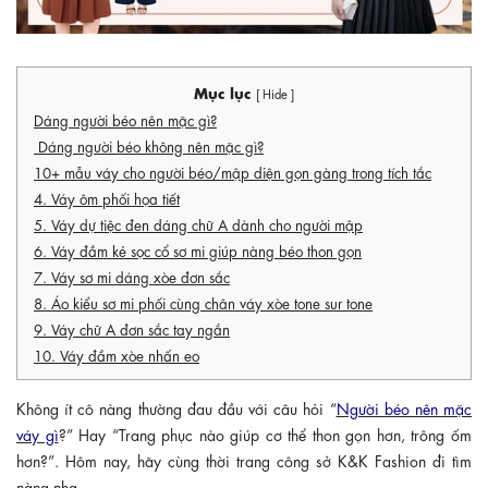
Mục lục
[ Hide ]
Dáng người béo nên mặc gì?
Dáng người béo không nên mặc gì?
10+ mẫu váy cho người béo/mập diện gọn gàng trong tích tắc
4. Váy ôm phối họa tiết
5. Váy dự tiệc đen dáng chữ A dành cho người mập
6. Váy đầm kẻ sọc cổ sơ mi giúp nàng béo thon gọn
7. Váy sơ mi dáng xòe đơn sắc
8. Áo kiểu sơ mi phối cùng chân váy xòe tone sur tone
9. Váy chữ A đơn sắc tay ngắn
10. Váy đầm xòe nhấn eo
Không ít cô nàng thường đau đầu với câu hỏi “
Người béo nên mặc
váy gì
?” Hay “Trang phục nào giúp cơ thể thon gọn hơn, trông ốm
hơn?”. Hôm nay, hãy cùng thời trang công sở K&K Fashion đi tìm
nàng nha.