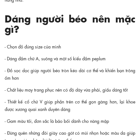
Dáng người béo nên mặc
gì?
- Chọn đồ đúng size của mình
- Dáng đầm chữ A, suông và một số kiểu đầm peplum
- Đồ sọc dọc giúp người béo tròn kéo dài cơ thể và khiến bạn trông
ốm hơn
- Chất liệu may trang phục nên có độ dày vừa phải, giấu dáng tốt
- Thiết kế cổ chữ V giúp phần trên cơ thể gọn gàng hơn, lại khoe
được xương quai xanh duyên dáng
- Gam màu tối, đơn sắc là bảo bối dành cho nàng mập
- Đừng quên những đôi giày cao gót có mũi nhọn hoặc màu da giúp
tạo cảm giác chân dài lên trông thấy.