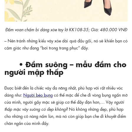
Đầm voan chấm bi dáng xòe tay lỡ KK108-35; Giá: 480.000 VNĐ
– Nên tránh những kiểu váy xòe dài quá đầu gối, nó sẽ khiến bạn có
cảm giác như đang “bơi trong trang phục” đấy.
• Đầm suông – mẫu đầm cho
người mập thấp
Được biết đến là chiếc váy đa năng nhất, phù hợp với rất nhiều vóc
dáng như:
Người béo bụng
có thể mặc để che đi vòng bụng ngấn mỡ
của mình, người gầy mặc sẽ giúp cơ thể đầy đặn hơn,… Vậy
người
thấp mặc váy suông có đẹp không?
Nó không những đẹp, phù hợp
cho những cô nàng nấm lùn, mà nó còn giúp bạn che đi khuyết điểm
chân ngắn của mình đấy.