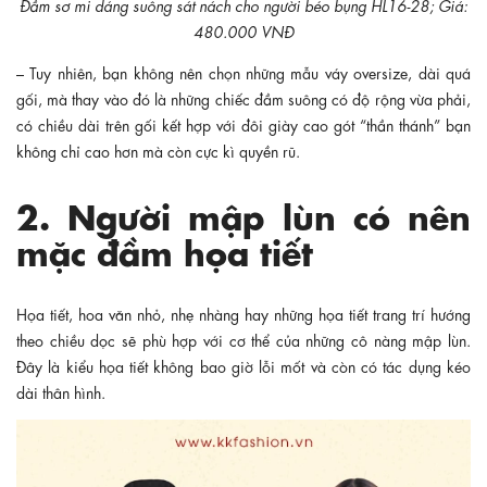
Đầm sơ mi dáng suông sát nách cho người béo bụng HL16-28; Giá:
480.000 VNĐ
– Tuy nhiên, bạn không nên chọn những mẫu váy oversize, dài quá
gối, mà thay vào đó là những chiếc đầm suông có độ rộng vừa phải,
có chiều dài trên gối kết hợp với đôi giày cao gót “thần thánh” bạn
không chỉ cao hơn mà còn cực kì quyền rũ.
2. Người mập lùn có nên
mặc đầm họa tiết
Họa tiết, hoa văn nhỏ, nhẹ nhàng hay những họa tiết trang trí hướng
theo chiều dọc sẽ phù hợp với cơ thể của những cô nàng mập lùn.
Đây là kiểu họa tiết không bao giờ lỗi mốt và còn có tác dụng kéo
dài thân hình.