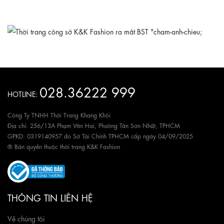
028.36222 999
HOTLINE:
Công Ty TNHH Thời Trang Khang Khôi
Địa chỉ: 256/13A Phạm Văn Hai, Phường Tân Sơn Nhất, TPHCM
GPKD: 0319140957 do Sở Tài Chính TPHCM cấp ngày 04/09/2025
® Bản quyền thuộc thời trang K&K Fashion
THÔNG TIN LIÊN HỆ
Về chúng tôi