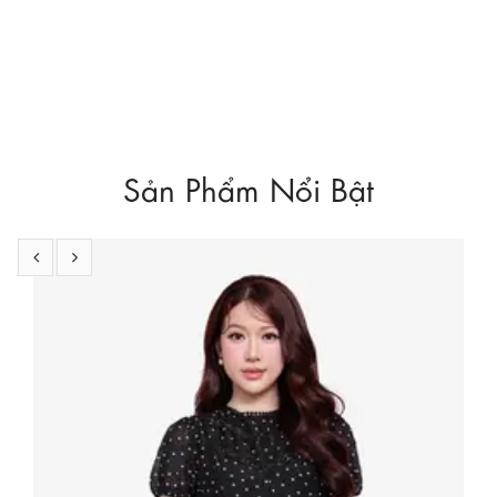
Đán 2024 sắp tới. Hãy lưu ý những điều mà K&K Fa
Xem thêm
Sản Phẩm Nổi Bật