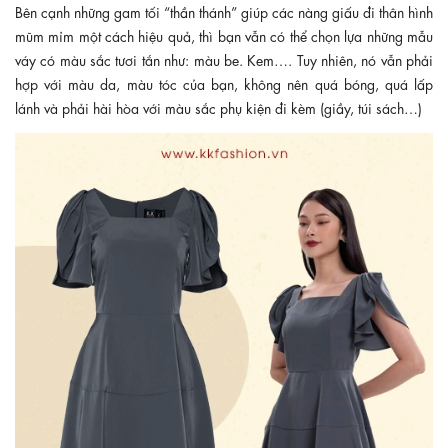
Bên cạnh những gam tối “thần thánh” giúp các nàng giấu đi thân hình
mũm mỉm một cách hiệu quả, thì bạn vẫn có thể chọn lựa những mẫu
váy có màu sắc tươi tắn như: màu be. Kem…. Tuy nhiên, nó vẫn phải
hợp với màu da, màu tóc của bạn, không nên quá bóng, quá lấp
lánh và phải hài hòa với màu sắc phụ kiện đi kèm (giầy, túi sách…)