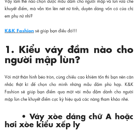
Vậy làm thế nào chọn được mẫu đầm cho người mập và lùn vừa che
khuyết điểm, mà vẫn tôn lên nét nữ tính, duyên dáng vốn có của chị
em phụ nữ nhỉ?
K&K Fashion
sẽ giúp bạn điều đó!!!
1. Kiểu váy đầm nào cho
người mập lùn?
Với một thân hình béo tròn, cùng chiều cao khiêm tốn thì bạn nên cân
nhắc thật kĩ để chọn cho mình những mẫu đầm phù hợp. K&K
Fashion sẽ giúp bạn điểm qua một vài mẫu đầm dành cho người
mập lùn che khuyết điểm cực kỳ hiệu quả các nàng tham khảo nhé.
• Váy xòe dáng chữ A hoặc
hơi xòe kiểu xếp ly