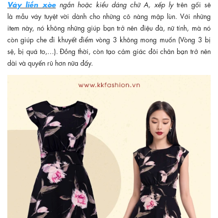
Váy liền xòe
ngắn hoặc kiểu dáng chữ A, xếp ly
trên gối sẽ
là mẫu váy tuyệt vời dành cho những cô nàng mập lùn. Với những
item này, nó không những giúp bạn trở nên điệu đà, nữ tính, mà nó
còn giúp che đi khuyết điểm vòng 3 không mong muốn (Vòng 3 bị
sệ, bị quá to,…). Đồng thời, còn tạo cảm giác đôi chân bạn trở nên
dài và quyến rũ hơn nữa đấy.