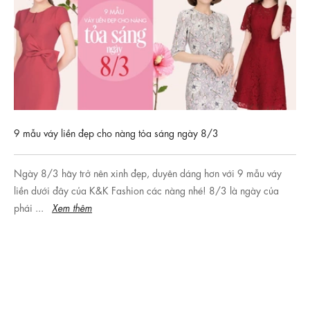
 với 9 mẫu váy
/3 là ngày của
Bí quyết chọn trang phục ngày tết “chuẩn không cầ
Để chuẩn bị cho mình một vẻ ngoài tươm tất trong 