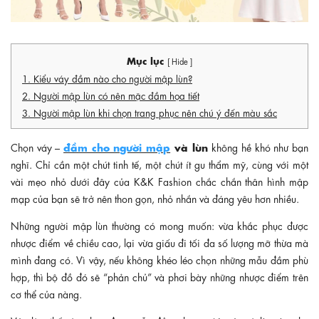
Mục lục
[ Hide ]
1. Kiểu váy đầm nào cho người mập lùn?
2. Người mập lùn có nên mặc đầm họa tiết
3. Người mập lùn khi chọn trang phục nên chú ý đến màu sắc
đầm cho người mập
và lùn
Chọn váy –
không hề khó như bạn
nghĩ. Chỉ cần một chút tinh tế, một chút ít gu thẩm mỹ, cùng với một
vài mẹo nhỏ dưới đây của K&K Fashion chắc chắn thân hình mập
mạp của bạn sẽ trở nên thon gọn, nhỏ nhắn và đáng yêu hơn nhiều.
Những người mập lùn thường có mong muốn: vừa khắc phục được
nhược điểm về chiều cao, lại vừa giấu đi tối đa số lượng mỡ thừa mà
mình đang có. Vì vậy, nếu không khéo léo chọn những mẫu đầm phù
hợp, thì bộ đồ đó sẽ “phản chủ” và phơi bày những nhược điểm trên
cơ thể của nàng.