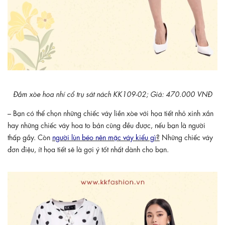
Đầm xòe hoa nhí cổ trụ sát nách KK109-02; Giá: 470.000 VNĐ
– Bạn có thể chọn những chiếc váy liền xòe với họa tiết nhỏ xinh xắn
hay những chiếc váy hoa to bản cũng đều được, nếu bạn là người
thấp gầy. Còn
người lùn béo nên mặc váy kiểu gì
?
Những chiếc váy
đơn điệu, ít họa tiết sẽ là gợi ý tốt nhất dành cho bạn.