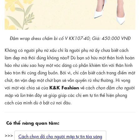
Đầm wrap dress chấm bi cổ V KK107-40; Giá: 450.000 VNĐ
Không có người phụ nữ xấu chỉ là người phụ nữ ấy chưa biết cách
làm đẹp mà thôi đúng không nào? Dù bạn sở hữu một thân hình hoàn
hảo như siêu sao hay một vóc dáng có phần khiêm tốn với thân hình
béo tròn thì cũng đừng buồn. Bởi vì, chỉ cần biết cách trang điểm một
chút, ăn vận đẹp một chút bạn sẽ vẫn quyến rũ như thường. Hi vọng
K&K Fashion
với một vài chia sẻ của
về cách
chọn đầm cho người
mập và lùn
trên đây sẽ giúp giúp các chị em tự tin thể hiện phong
cách của mình dù ở bất cứ nơi đâu.
Có thể nàng quan tâm:
>>>
Cách chọn đồ cho người mập tự tin tỏa sáng