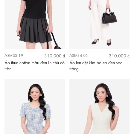
310.000 ₫
310.000 ₫
ASM33-19
ASM34-06
Áo thun cotton màu đen in chữ cổ
Áo len dệt kim bo eo đen sọc
tròn
trắng