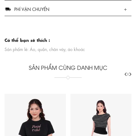
PHÍ VẬN CHUYỂN
Có thể bạn sẽ thích :
Sản phẩm lẻ: Áo, quần, chân váy, áo khoác
SẢN PHẨM CÙNG DANH MỤC