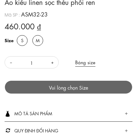
Áo kiểu linen sọc thêu phối ren
ASM32-23
Mã SP :
460.000 ₫
Size
S
M
Bảng size
Vui lòng chọn Size
MÔ TẢ SẢN PHẨM
QUY ĐỊNH ĐỔI HÀNG