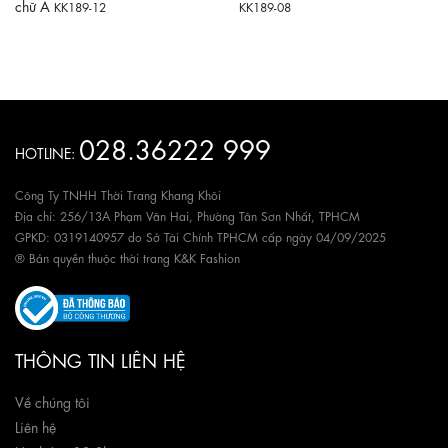
chữ A
KK189-12
KK189-08
028.36222 999
HOTLINE:
Công Ty TNHH Thời Trang Khang Khôi
Địa chỉ: 256/13A Phạm Văn Hai, Phường Tân Sơn Nhất, TPHCM
GPKD: 0319140957 do Sở Tài Chính TPHCM cấp ngày 04/09/2025
® Bản quyền thuộc thời trang K&K Fashion
THÔNG TIN LIÊN HỆ
Về chúng tôi
Liên hệ