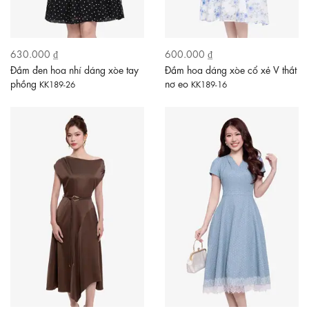
630.000 ₫
600.000 ₫
Đầm đen hoa nhí dáng xòe tay
Đầm hoa dáng xòe cổ xẻ V thắt
phồng
nơ eo
KK189-26
KK189-16