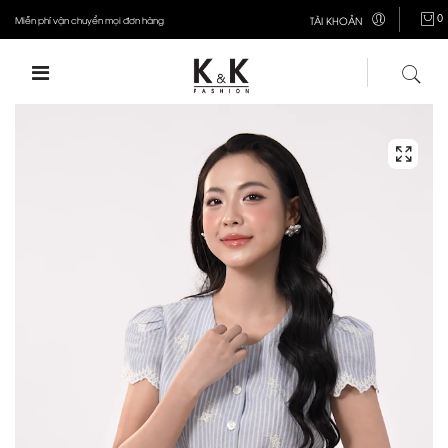
0
Miễn phí vận chuyển mọi đơn hàng
TÀI KHOẢN