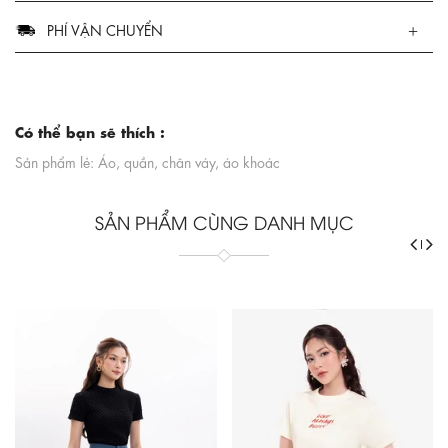
PHÍ VẬN CHUYỂN
Có thể bạn sẽ thích :
Sản phẩm lẻ: Áo, quần, chân váy, áo khoác
SẢN PHẨM CÙNG DANH MỤC