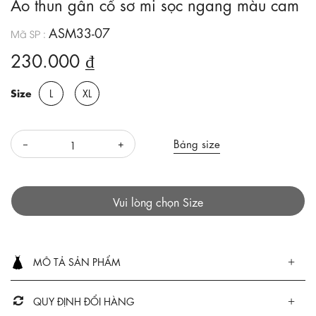
Áo thun gân cổ sơ mi sọc ngang màu cam
ASM33-07
Mã SP :
230.000 ₫
Size
L
XL
Bảng size
Vui lòng chọn Size
MÔ TẢ SẢN PHẨM
QUY ĐỊNH ĐỔI HÀNG