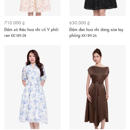
710.000 ₫
630.000 ₫
Đầm xô thêu hoa nhí cổ V phối
Đầm đen hoa nhí dáng xòe tay
ren
phồng
KK189-28
KK189-26