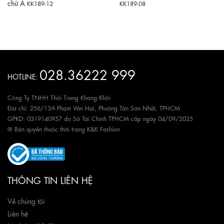
chữ A
KK189-12
KK189-08
028.36222 999
HOTLINE:
Công Ty TNHH Thời Trang Khang Khôi
Địa chỉ: 256/13A Phạm Văn Hai, Phường Tân Sơn Nhất, TPHCM
GPKD: 0319140957 do Sở Tài Chính TPHCM cấp ngày 04/09/2025
® Bản quyền thuộc thời trang K&K Fashion
THÔNG TIN LIÊN HỆ
Về chúng tôi
Liên hệ