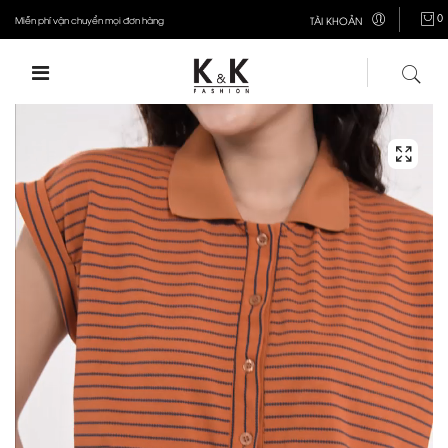
0
Miễn phí vận chuyển mọi đơn hàng
TÀI KHOẢN