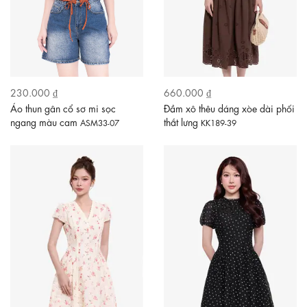
230.000 ₫
660.000 ₫
Áo thun gân cổ sơ mi sọc
Đầm xô thêu dáng xòe dài phối
ngang màu cam
thắt lưng
ASM33-07
KK189-39