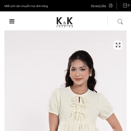
0
Miễn phí vận chuyển mọi đơn hàng
TÀI KHOẢN