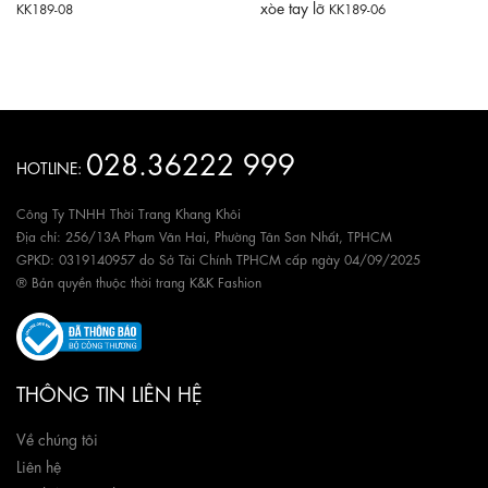
xòe tay lỡ
KK189-08
KK189-06
028.36222 999
HOTLINE:
Công Ty TNHH Thời Trang Khang Khôi
Địa chỉ: 256/13A Phạm Văn Hai, Phường Tân Sơn Nhất, TPHCM
GPKD: 0319140957 do Sở Tài Chính TPHCM cấp ngày 04/09/2025
® Bản quyền thuộc thời trang K&K Fashion
THÔNG TIN LIÊN HỆ
Về chúng tôi
Liên hệ