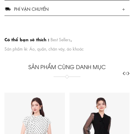
PHÍ VẬN CHUYỂN
Có thể bạn sẽ thích :
,
Best Sellers
Sản phẩm lẻ: Áo, quần, chân váy, áo khoác
SẢN PHẨM CÙNG DANH MỤC