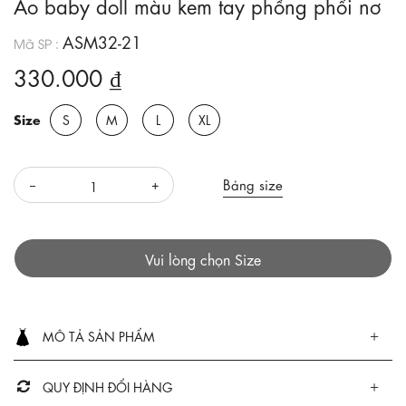
Áo baby doll màu kem tay phồng phối nơ
ASM32-21
Mã SP :
330.000 ₫
Size
S
M
L
XL
Bảng size
Vui lòng chọn Size
MÔ TẢ SẢN PHẨM
QUY ĐỊNH ĐỔI HÀNG