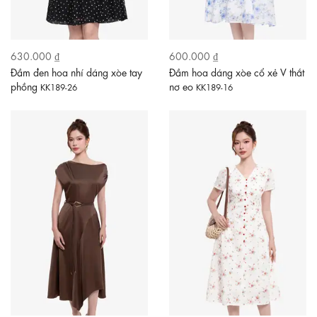
630.000 ₫
600.000 ₫
Đầm đen hoa nhí dáng xòe tay
Đầm hoa dáng xòe cổ xẻ V thắt
phồng
nơ eo
KK189-26
KK189-16