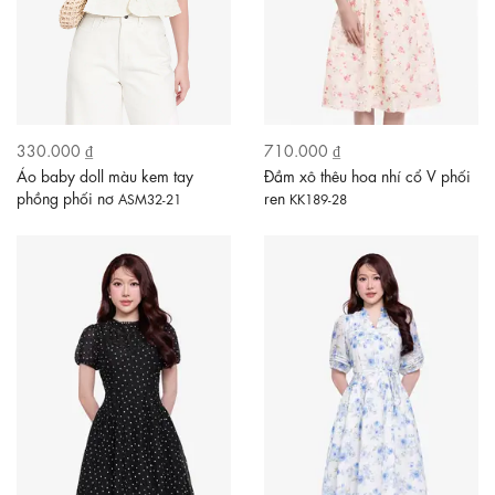
330.000 ₫
710.000 ₫
Áo baby doll màu kem tay
Đầm xô thêu hoa nhí cổ V phối
phồng phối nơ
ren
ASM32-21
KK189-28