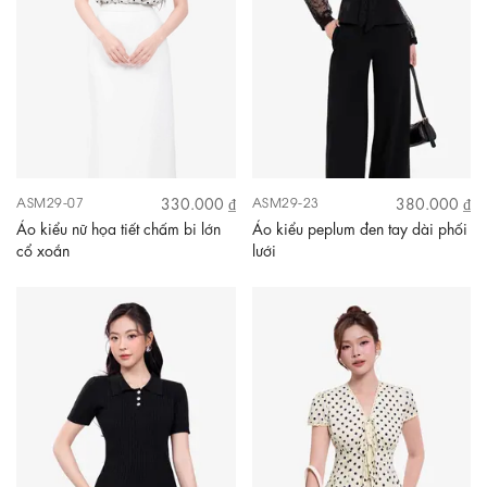
330.000 ₫
380.000 ₫
ASM29-07
ASM29-23
Áo kiểu nữ họa tiết chấm bi lớn
Áo kiểu peplum đen tay dài phối
cổ xoắn
lưới