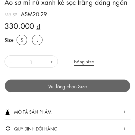
Áo sơ mi nữ xanh kẻ sọc trắng dáng ngắn
ASM20-29
Mã SP :
330.000 ₫
Size
S
L
Bảng size
Vui lòng chọn Size
MÔ TẢ SẢN PHẨM
QUY ĐỊNH ĐỔI HÀNG