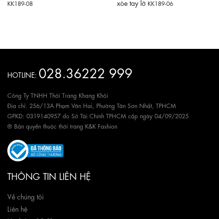
xòe tay lỡ
KK189-08
KK189-06
028.36222 999
HOTLINE:
Công Ty TNHH Thời Trang Khang Khôi
Địa chỉ: 256/13A Phạm Văn Hai, Phường Tân Sơn Nhất, TPHCM
GPKD: 0319140957 do Sở Tài Chính TPHCM cấp ngày 04/09/2025
® Bản quyền thuộc thời trang K&K Fashion
THÔNG TIN LIÊN HỆ
Về chúng tôi
Liên hệ