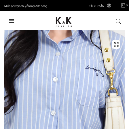
0
Miễn phí vận chuyển mọi đơn hàng
TÀI KHOẢN