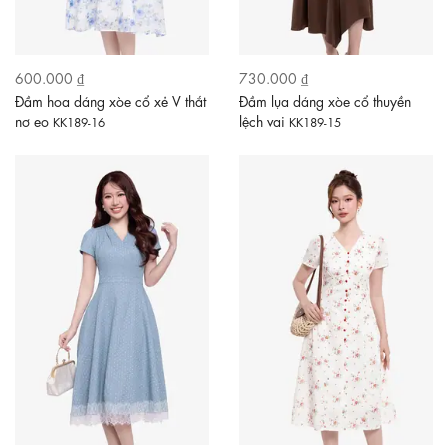
600.000 ₫
730.000 ₫
Đầm hoa dáng xòe cổ xẻ V thắt
Đầm lụa dáng xòe cổ thuyền
nơ eo
lệch vai
KK189-16
KK189-15