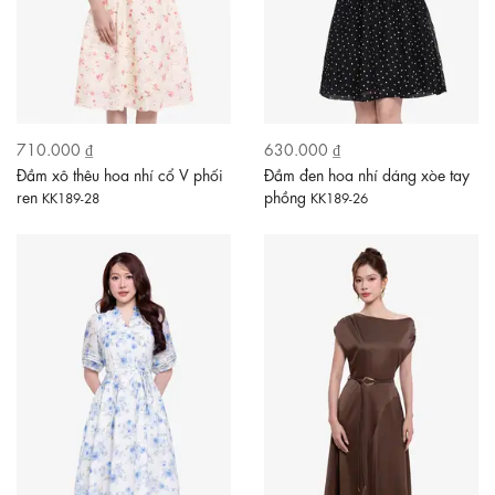
710.000 ₫
630.000 ₫
Đầm xô thêu hoa nhí cổ V phối
Đầm đen hoa nhí dáng xòe tay
ren
phồng
KK189-28
KK189-26