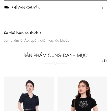
PHÍ VẬN CHUYỂN
Có thể bạn sẽ thích :
Sản phẩm lẻ: Áo, quần, chân váy, áo khoác
SẢN PHẨM CÙNG DANH MỤC