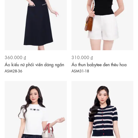
360.000 ₫
310.000 ₫
Áo kiểu nữ phối viền dáng ngắn
Áo thun babytee đen thêu hoa
ASM28-36
ASM31-18