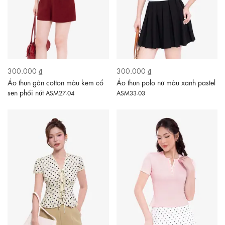
300.000 ₫
300.000 ₫
Áo thun gân cotton màu kem cổ
Áo thun polo nữ màu xanh pastel
sen phối nút
ASM27-04
ASM33-03