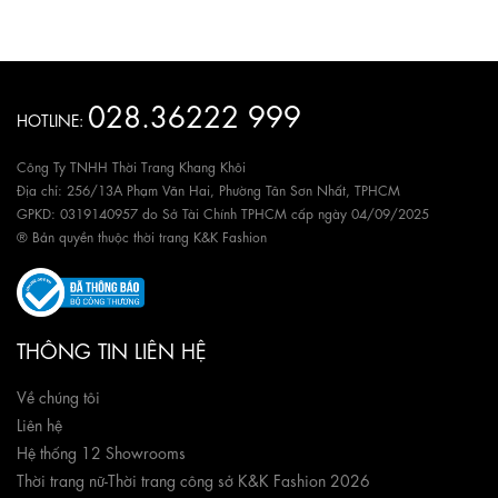
028.36222 999
HOTLINE:
Công Ty TNHH Thời Trang Khang Khôi
Địa chỉ: 256/13A Phạm Văn Hai, Phường Tân Sơn Nhất, TPHCM
GPKD: 0319140957 do Sở Tài Chính TPHCM cấp ngày 04/09/2025
® Bản quyền thuộc thời trang K&K Fashion
THÔNG TIN LIÊN HỆ
Về chúng tôi
Liên hệ
Hệ thống 12 Showrooms
Thời trang nữ
-
Thời trang công sở K&K Fashion 2026