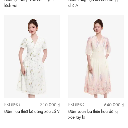
lệch vai
chữ A
710.000 ₫
640.000 ₫
KK189-08
KK189-06
Đầm hoa thiết kế dáng xòe cổ V
Đầm voan lụa thêu hoa dáng
xòe tay lỡ