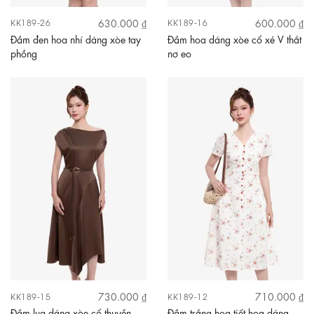
630.000 ₫
600.000 ₫
KK189-26
KK189-16
Đầm đen hoa nhí dáng xòe tay
Đầm hoa dáng xòe cổ xẻ V thắt
phồng
nơ eo
730.000 ₫
710.000 ₫
KK189-15
KK189-12
Đầm lụa dáng xòe cổ thuyền
Đầm trắng họa tiết hoa dáng