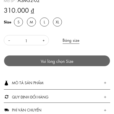
Mã SP :
310.000 ₫
Size
S
M
L
XL
Bảng size
Vui lòng chọn Size
MÔ TẢ SẢN PHẨM
QUY ĐỊNH ĐỔI HÀNG
PHÍ VẬN CHUYỂN