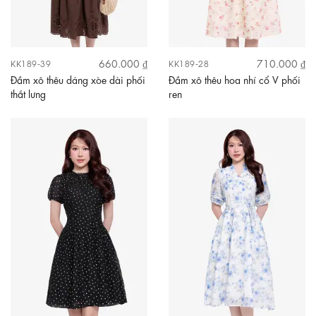
660.000 ₫
710.000 ₫
KK189-39
KK189-28
Đầm xô thêu dáng xòe dài phối
Đầm xô thêu hoa nhí cổ V phối
thắt lưng
ren