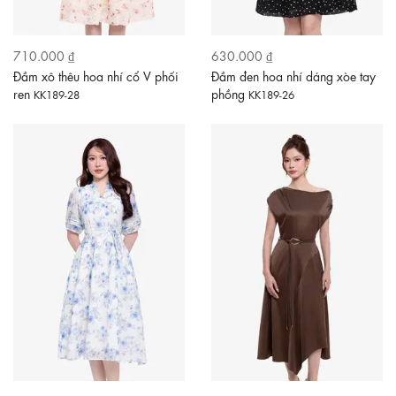
710.000 ₫
630.000 ₫
Đầm xô thêu hoa nhí cổ V phối
Đầm đen hoa nhí dáng xòe tay
ren
phồng
KK189-28
KK189-26