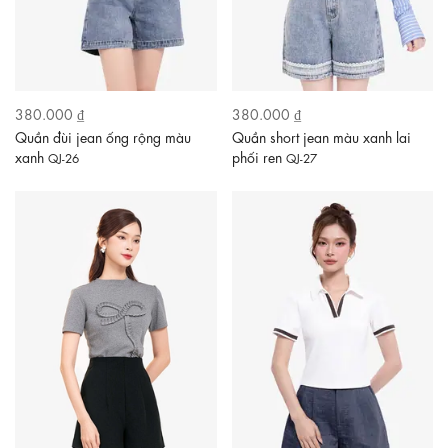
380.000 ₫
380.000 ₫
Quần đùi jean ống rộng màu
Quần short jean màu xanh lai
xanh
phối ren
QJ-26
QJ-27