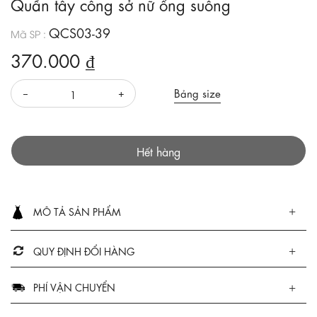
Quần tây công sở nữ ống suông
QCS03-39
Mã SP :
370.000 ₫
Bảng size
Hết hàng
MÔ TẢ SẢN PHẨM
QUY ĐỊNH ĐỔI HÀNG
PHÍ VẬN CHUYỂN