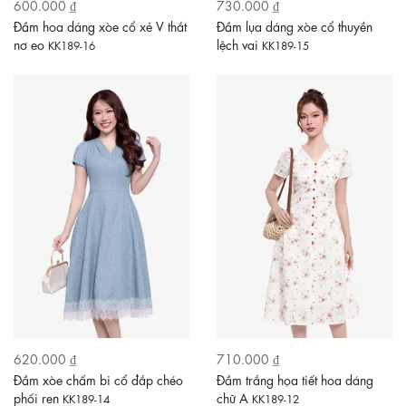
600.000 ₫
730.000 ₫
Đầm hoa dáng xòe cổ xẻ V thắt
Đầm lụa dáng xòe cổ thuyền
nơ eo
lệch vai
KK189-16
KK189-15
620.000 ₫
710.000 ₫
Đầm xòe chấm bi cổ đắp chéo
Đầm trắng họa tiết hoa dáng
phối ren
chữ A
KK189-14
KK189-12