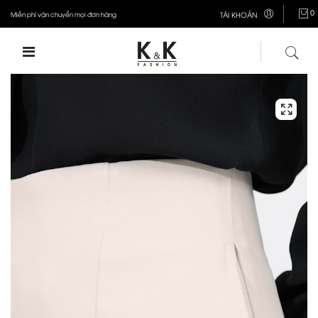
0
Miễn phí vận chuyển mọi đơn hàng
TÀI KHOẢN