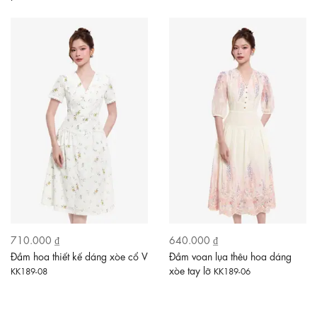
710.000 ₫
640.000 ₫
Đầm hoa thiết kế dáng xòe cổ V
Đầm voan lụa thêu hoa dáng
xòe tay lỡ
KK189-08
KK189-06