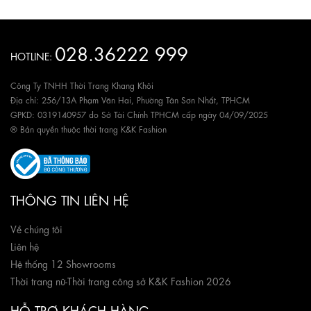
028.36222 999
HOTLINE:
Công Ty TNHH Thời Trang Khang Khôi
Địa chỉ: 256/13A Phạm Văn Hai, Phường Tân Sơn Nhất, TPHCM
GPKD: 0319140957 do Sở Tài Chính TPHCM cấp ngày 04/09/2025
® Bản quyền thuộc thời trang K&K Fashion
THÔNG TIN LIÊN HỆ
Về chúng tôi
Liên hệ
Hệ thống 12 Showrooms
Thời trang nữ
-
Thời trang công sở K&K Fashion 2026
HỖ TRỢ KHÁCH HÀNG