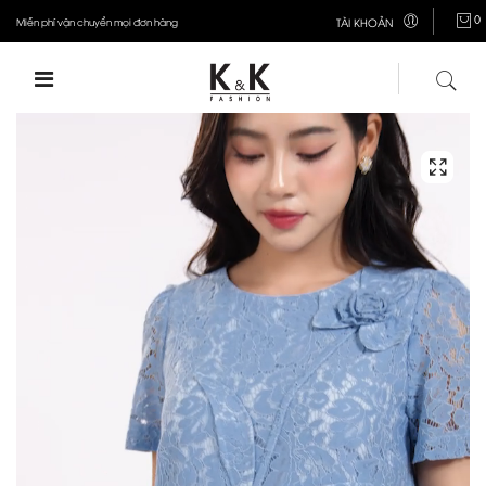
0
Miễn phí vận chuyển mọi đơn hàng
TÀI KHOẢN