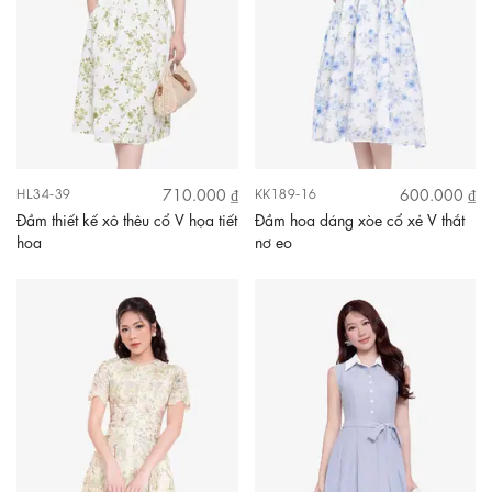
710.000 ₫
600.000 ₫
HL34-39
KK189-16
Đầm thiết kế xô thêu cổ V họa tiết
Đầm hoa dáng xòe cổ xẻ V thắt
hoa
nơ eo