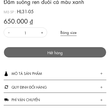
Đầm suông ren đuôi cá màu xanh
HL31-05
Mã SP :
650.000 ₫
Bảng size
Hết hàng
MÔ TẢ SẢN PHẨM
QUY ĐỊNH ĐỔI HÀNG
PHÍ VẬN CHUYỂN