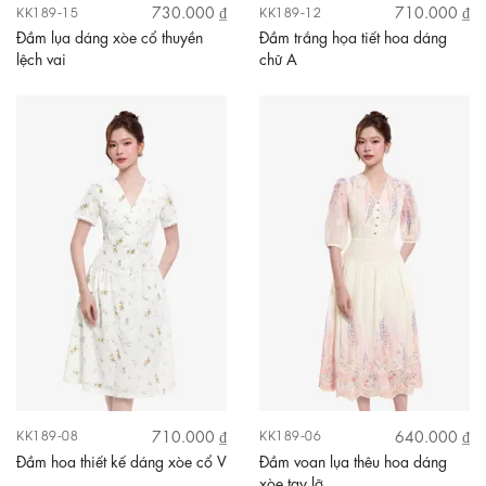
730.000 ₫
710.000 ₫
KK189-15
KK189-12
Đầm lụa dáng xòe cổ thuyền
Đầm trắng họa tiết hoa dáng
lệch vai
chữ A
710.000 ₫
640.000 ₫
KK189-08
KK189-06
Đầm hoa thiết kế dáng xòe cổ V
Đầm voan lụa thêu hoa dáng
xòe tay lỡ