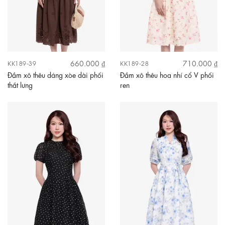
660.000 ₫
710.000 ₫
KK189-39
KK189-28
Đầm xô thêu dáng xòe dài phối
Đầm xô thêu hoa nhí cổ V phối
thắt lưng
ren