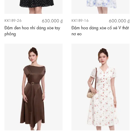
630.000 ₫
600.000 ₫
KK189-26
KK189-16
Đầm đen hoa nhí dáng xòe tay
Đầm hoa dáng xòe cổ xẻ V thắt
phồng
nơ eo