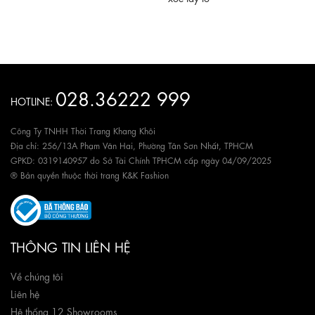
028.36222 999
HOTLINE:
Công Ty TNHH Thời Trang Khang Khôi
Địa chỉ: 256/13A Phạm Văn Hai, Phường Tân Sơn Nhất, TPHCM
GPKD: 0319140957 do Sở Tài Chính TPHCM cấp ngày 04/09/2025
® Bản quyền thuộc thời trang K&K Fashion
THÔNG TIN LIÊN HỆ
Về chúng tôi
Liên hệ
Hệ thống 12 Showrooms