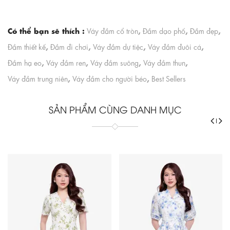
Có thể bạn sẽ thích :
,
,
,
Váy đầm cổ tròn
Đầm dạo phố
Đầm đẹp
,
,
,
,
Đầm thiết kế
Đầm đi chơi
Váy đầm dự tiệc
Váy đầm đuôi cá
,
,
,
,
Đầm hạ eo
Váy đầm ren
Váy đầm suông
Váy đầm thun
,
,
Váy đầm trung niên
Váy đầm cho người béo
Best Sellers
SẢN PHẨM CÙNG DANH MỤC