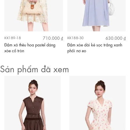
710.000 ₫
630.000 ₫
KK189-18
KK188-30
Đầm xô thêu hoa pastel dáng
Đầm xòe dài kẻ sọc trắng xanh
xòe cổ tròn
phối nơ eo
Sản phẩm đã xem