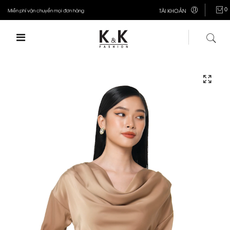
0
Miễn phí vận chuyển mọi đơn hàng
TÀI KHOẢN