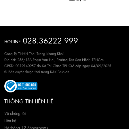
028.36222 999
HOTLINE:
Công Ty TNHH Thời Trang Khang Khôi
Địa chỉ: 256/13A Phạm Văn Hai, Phường Tân Sơn Nhất, TPHCM
GPKD: 0319140957 do Sở Tài Chính TPHCM cấp ngày 04/09/2025
® Bản quyền thuộc thời trang K&K Fashion
THÔNG TIN LIÊN HỆ
Về chúng tôi
Liên hệ
Hệ thống 12 Showrooms