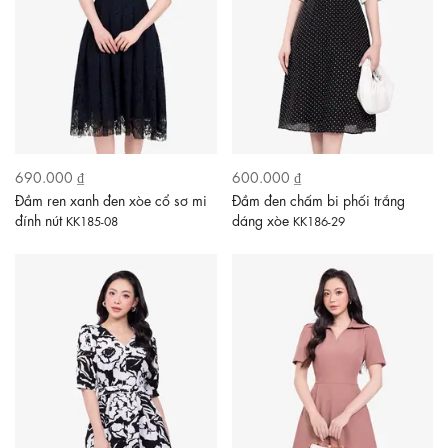
690.000 ₫
600.000 ₫
Đầm ren xanh đen xòe cổ sơ mi
Đầm đen chấm bi phối trắng
đính nút
dáng xòe
KK185-08
KK186-29