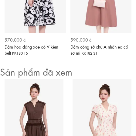
570.000 ₫
590.000 ₫
Đầm hoa dáng xòe cổ V kèm
Đầm công sở chữ A nhấn eo cổ
belt
sơ mi
KK180-15
KK182-31
Sản phẩm đã xem