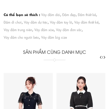
Có thể bạn sẽ thích :
,
,
,
Váy đầm dài
Đầm đẹp
Đầm thiết kế
,
,
,
,
Đầm đi chơi
Váy đầm dự tiệc
Váy đầm tay lỡ
Váy đầm thiết kế
,
,
,
Váy đầm trung niên
Váy đầm xòe
Váy đầm đơn sắc
,
Váy đầm cho người béo
Váy đầm big size
SẢN PHẨM CÙNG DANH MỤC