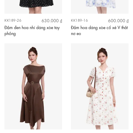
630.000 ₫
600.000 ₫
KK189-26
KK189-16
Đầm đen hoa nhí dáng xòe tay
Đầm hoa dáng xòe cổ xẻ V thắt
phồng
nơ eo