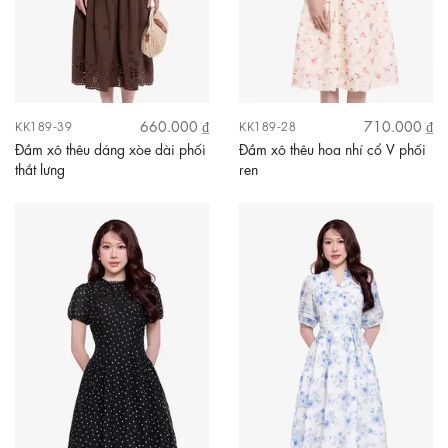
660.000 ₫
710.000 ₫
KK189-39
KK189-28
Đầm xô thêu dáng xòe dài phối
Đầm xô thêu hoa nhí cổ V phối
thắt lưng
ren