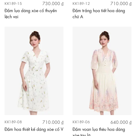
730.000 ₫
710.000 ₫
KK189-15
KK189-12
Đầm lụa dáng xòe cổ thuyền
Đầm trắng họa tiết hoa dáng
lệch vai
chữ A
710.000 ₫
640.000 ₫
KK189-08
KK189-06
Đầm hoa thiết kế dáng xòe cổ V
Đầm voan lụa thêu hoa dáng
xòe tay lỡ