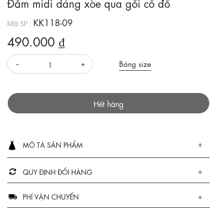
Đầm midi dáng xòe qua gối cổ đổ
KK118-09
Mã SP :
490.000 ₫
Bảng size
Hết hàng
MÔ TẢ SẢN PHẨM
QUY ĐỊNH ĐỔI HÀNG
PHÍ VẬN CHUYỂN