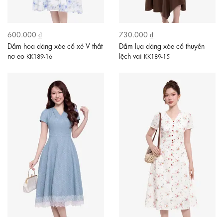
600.000 ₫
730.000 ₫
Đầm hoa dáng xòe cổ xẻ V thắt
Đầm lụa dáng xòe cổ thuyền
nơ eo
lệch vai
KK189-16
KK189-15