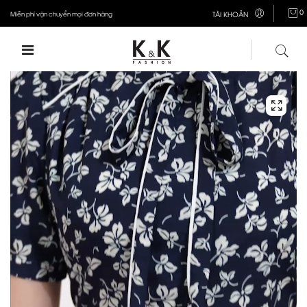
0
Miễn phí vận chuyển mọi đơn hàng
TÀI KHOẢN