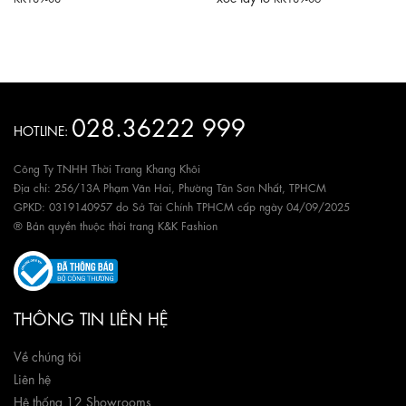
028.36222 999
HOTLINE:
Công Ty TNHH Thời Trang Khang Khôi
Địa chỉ: 256/13A Phạm Văn Hai, Phường Tân Sơn Nhất, TPHCM
GPKD: 0319140957 do Sở Tài Chính TPHCM cấp ngày 04/09/2025
® Bản quyền thuộc thời trang K&K Fashion
THÔNG TIN LIÊN HỆ
Về chúng tôi
Liên hệ
Hệ thống 12 Showrooms