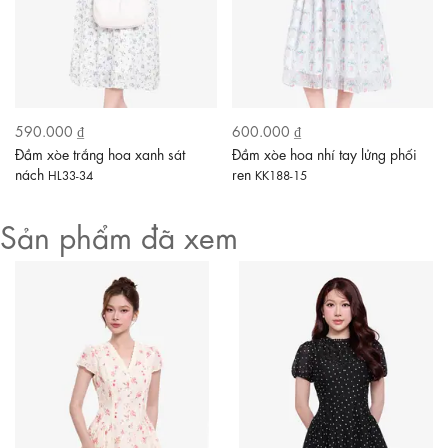
590.000 ₫
600.000 ₫
Đầm xòe trắng hoa xanh sát
Đầm xòe hoa nhí tay lửng phối
nách
ren
HL33-34
KK188-15
Sản phẩm đã xem