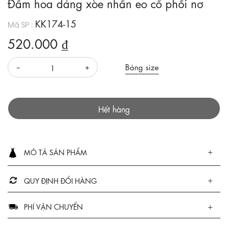
Đầm hoa dáng xòe nhấn eo cổ phối nơ
KK174-15
Mã SP :
520.000 ₫
Bảng size
Hết hàng
MÔ TẢ SẢN PHẨM
QUY ĐỊNH ĐỔI HÀNG
PHÍ VẬN CHUYỂN