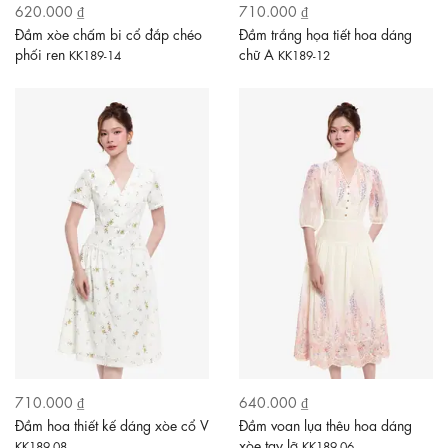
620.000 ₫
710.000 ₫
Đầm xòe chấm bi cổ đắp chéo
Đầm trắng họa tiết hoa dáng
phối ren
chữ A
KK189-14
KK189-12
710.000 ₫
640.000 ₫
Đầm hoa thiết kế dáng xòe cổ V
Đầm voan lụa thêu hoa dáng
xòe tay lỡ
KK189-08
KK189-06