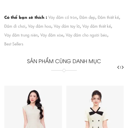
Có thể bạn sẽ thích :
,
,
,
Váy đầm cổ tròn
Đầm đẹp
Đầm thiết kế
,
,
,
,
Đầm đi chơi
Váy đầm hoa
Váy đầm tay lỡ
Váy đầm thiết kế
,
,
,
Váy đầm trung niên
Váy đầm xòe
Váy đầm cho người béo
Best Sellers
SẢN PHẨM CÙNG DANH MỤC