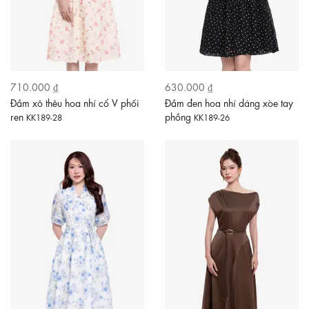
710.000 ₫
630.000 ₫
Đầm xô thêu hoa nhí cổ V phối
Đầm đen hoa nhí dáng xòe tay
ren
phồng
KK189-28
KK189-26