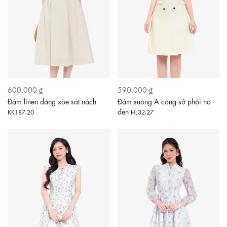
600.000 ₫
590.000 ₫
Đầm linen dáng xòe sát nách
Đầm suông A công sở phối nơ
đen
KK187-20
HL32-27