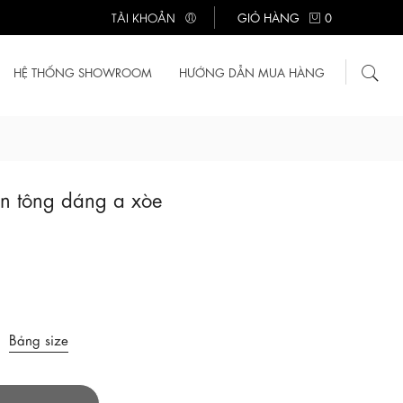
TÀI KHOẢN
GIỎ HÀNG
0
HỆ THỐNG SHOWROOM
HƯỚNG DẪN MUA HÀNG
an tông dáng a xòe
Bảng size