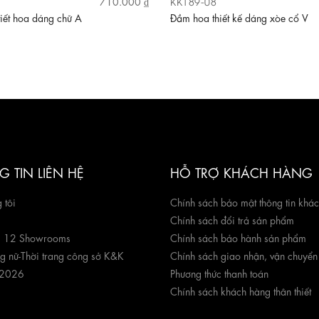
KK189-08
710.000 ₫
iết hoa dáng chữ A
Đầm hoa thiết kế dáng xòe cổ V
 TIN LIÊN HỆ
HỖ TRỢ KHÁCH HÀNG
 tôi
Chính sách bảo mật thông tin khá
Chính sách đổi trả sản phẩm
g 12 Showrooms
Chính sách bảo hành sản phẩm
ng nữ
-
Thời trang công sở K&K
Chính sách giao nhận, vận chuyển
 2026
Phương thức thanh toán
Chính sách khách hàng thân thiết