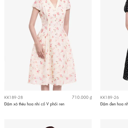
KK189-28
KK189-26
710.000 ₫
Đầm xô thêu hoa nhí cổ V phối ren
Đầm đen hoa nh