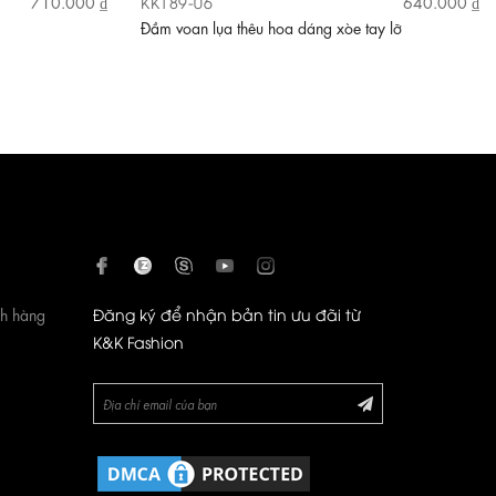
KK189-06
710.000 ₫
640.000 ₫
Đầm voan lụa thêu hoa dáng xòe tay lỡ
ch hàng
Đăng ký để nhận bản tin ưu đãi từ
K&K Fashion