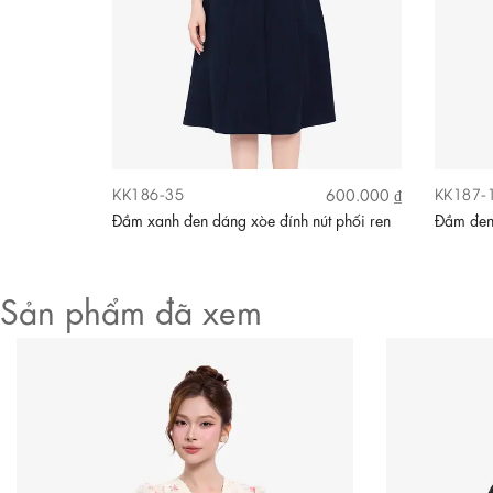
KK186-35
KK187-
740.000 ₫
600.000 ₫
 dài
Đầm xanh đen dáng xòe đính nút phối ren
Đầm đen
Sản phẩm đã xem
Video