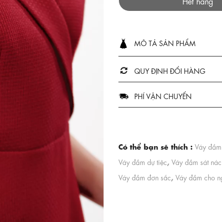
Hết hàng
MÔ TẢ SẢN PHẨM
QUY ĐỊNH ĐỔI HÀNG
PHÍ VẬN CHUYỂN
Có thể bạn sẽ thích :
Váy đầm 
,
Váy đầm dự tiệc
Váy đầm sát nác
,
Váy đầm đơn sắc
Váy đầm cho n