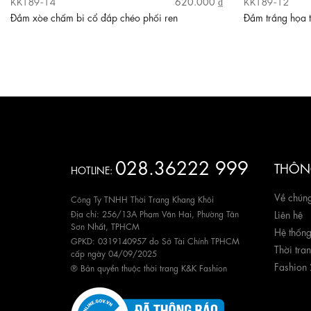
KK189-14
KK189-12
620.000 ₫
Đầm xòe chấm bi cổ đắp chéo phối ren
Đầm trắng họa t
028.36222 999
THÔNG
HOTLINE:
Về chúng
Công Ty TNHH Thời Trang Khang Khôi
Địa chỉ: 256/13A Phạm Văn Hai, Phường Tân
Liên hệ
Sơn Nhất, TPHCM
Hệ thốn
GPKD: 0319140957 do Sở Tài Chính TPHCM
Thời tra
cấp ngày 04/09/2025
Fashion
® Bản quyền thuộc thời trang K&K Fashion