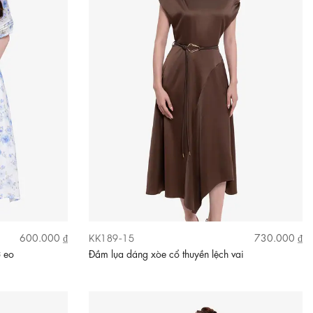
KK189-15
600.000 ₫
730.000 ₫
ơ eo
Đầm lụa dáng xòe cổ thuyền lệch vai