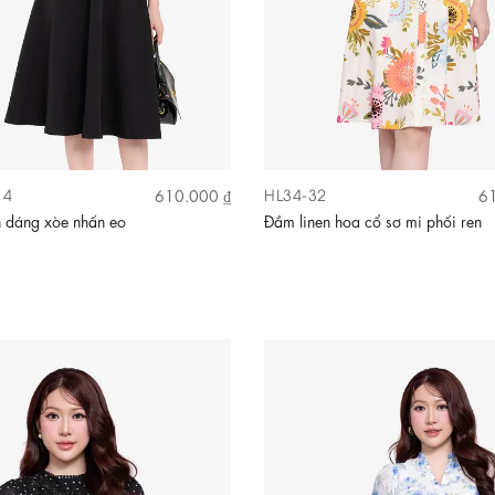
14
HL34-32
610.000 ₫
61
 dáng xòe nhấn eo
Đầm linen hoa cổ sơ mi phối ren