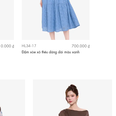
HL34-17
KK187-37
0.000 ₫
700.000 ₫
Đầm xòe xô thêu dáng dài màu xanh
Đầm xòe ho