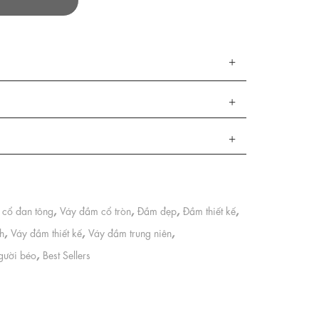
,
,
,
,
cổ đan tông
Váy đầm cổ tròn
Đầm đẹp
Đầm thiết kế
,
,
,
h
Váy đầm thiết kế
Váy đầm trung niên
,
gười béo
Best Sellers