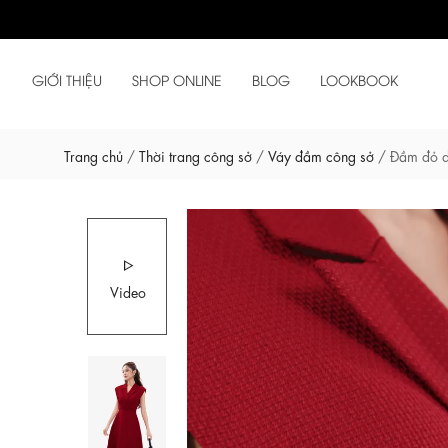
GIỚI THIỆU
SHOP ONLINE
BLOG
LOOKBOOK
Trang chủ
/
Thời trang công sở
/
Váy đầm công sở
/
Đầm đỏ d
Video