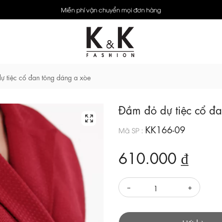
Miễn phí vận chuyển mọi đơn hàng
ự tiệc cổ đan tông dáng a xòe
Đầm đỏ dự tiệc cổ đ
KK166-09
Mã SP :
610.000 ₫