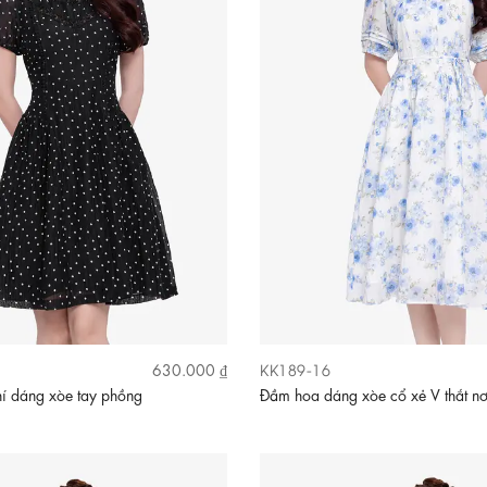
KK189-16
630.000 ₫
í dáng xòe tay phồng
Đầm hoa dáng xòe cổ xẻ V thắt n