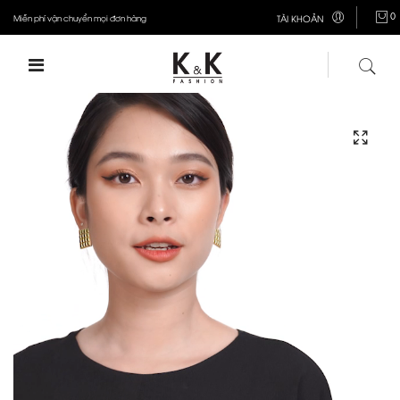
0
Miễn phí vận chuyển mọi đơn hàng
TÀI KHOẢN