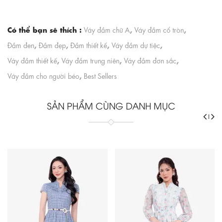
Có thể bạn sẽ thích :
,
,
Váy đầm chữ A
Váy đầm cổ tròn
,
,
,
,
Đầm đen
Đầm đẹp
Đầm thiết kế
Váy đầm dự tiệc
,
,
,
Váy đầm thiết kế
Váy đầm trung niên
Váy đầm đơn sắc
,
Váy đầm cho người béo
Best Sellers
SẢN PHẨM CÙNG DANH MỤC