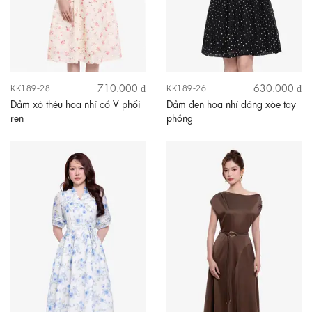
710.000 ₫
630.000 ₫
KK189-28
KK189-26
Đầm xô thêu hoa nhí cổ V phối
Đầm đen hoa nhí dáng xòe tay
ren
phồng