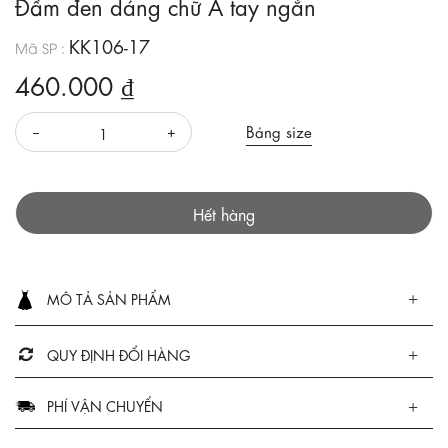
Đầm đen dáng chữ A tay ngắn
KK106-17
Mã SP :
460.000 ₫
Bảng size
Hết hàng
MÔ TẢ SẢN PHẨM
QUY ĐỊNH ĐỔI HÀNG
PHÍ VẬN CHUYỂN