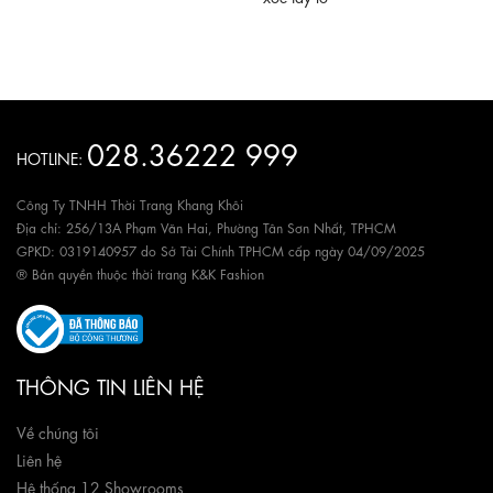
028.36222 999
HOTLINE:
Công Ty TNHH Thời Trang Khang Khôi
Địa chỉ: 256/13A Phạm Văn Hai, Phường Tân Sơn Nhất, TPHCM
GPKD: 0319140957 do Sở Tài Chính TPHCM cấp ngày 04/09/2025
® Bản quyền thuộc thời trang K&K Fashion
THÔNG TIN LIÊN HỆ
Về chúng tôi
Liên hệ
Hệ thống 12 Showrooms