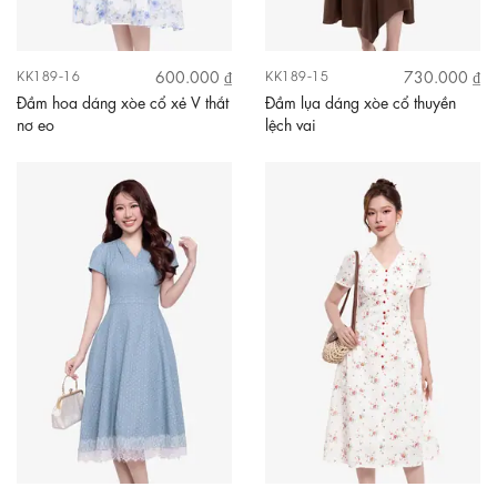
600.000 ₫
730.000 ₫
KK189-16
KK189-15
Đầm hoa dáng xòe cổ xẻ V thắt
Đầm lụa dáng xòe cổ thuyền
nơ eo
lệch vai