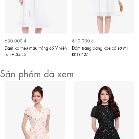
630.000 ₫
610.000 ₫
Đầm xô thêu màu trắng cổ V viền
Đầm trắng dáng xòe cổ sơ mi
ren
HL34-26
KK187-27
Sản phẩm đã xem