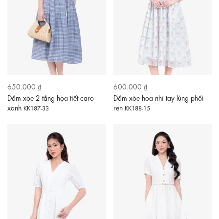
650.000 ₫
600.000 ₫
Đầm xòe 2 tầng họa tiết caro
Đầm xòe hoa nhí tay lửng phối
xanh
ren
KK187-33
KK188-15