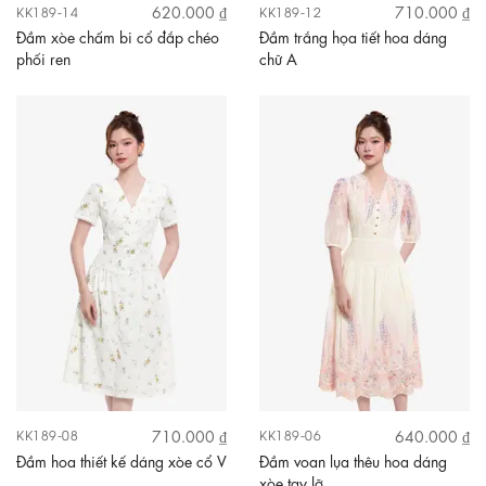
620.000 ₫
710.000 ₫
KK189-14
KK189-12
Đầm xòe chấm bi cổ đắp chéo
Đầm trắng họa tiết hoa dáng
phối ren
chữ A
710.000 ₫
640.000 ₫
KK189-08
KK189-06
Đầm hoa thiết kế dáng xòe cổ V
Đầm voan lụa thêu hoa dáng
xòe tay lỡ