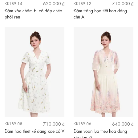
620.000 ₫
710.000 ₫
KK189-14
KK189-12
Đầm xòe chấm bi cổ đắp chéo
Đầm trắng họa tiết hoa dáng
phối ren
chữ A
710.000 ₫
640.000 ₫
KK189-08
KK189-06
Đầm hoa thiết kế dáng xòe cổ V
Đầm voan lụa thêu hoa dáng
xòe tay lỡ