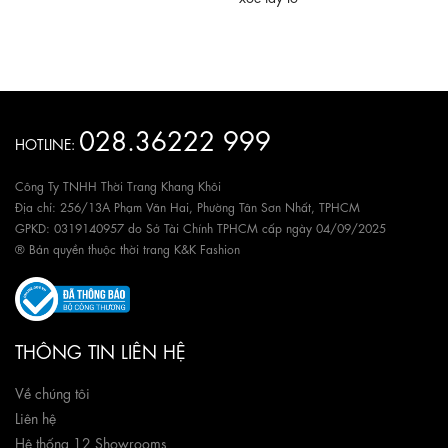
028.36222 999
HOTLINE:
Công Ty TNHH Thời Trang Khang Khôi
Địa chỉ: 256/13A Phạm Văn Hai, Phường Tân Sơn Nhất, TPHCM
GPKD: 0319140957 do Sở Tài Chính TPHCM cấp ngày 04/09/2025
® Bản quyền thuộc thời trang K&K Fashion
THÔNG TIN LIÊN HỆ
Về chúng tôi
Liên hệ
Hệ thống 12 Showrooms