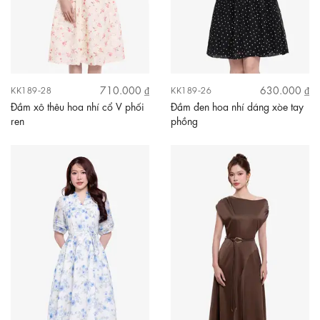
710.000 ₫
630.000 ₫
KK189-28
KK189-26
Đầm xô thêu hoa nhí cổ V phối
Đầm đen hoa nhí dáng xòe tay
ren
phồng