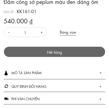
Đầm công sở peplum màu đen dáng ôm
KK161-01
Mã SP :
540.000 ₫
Bảng size
Hết hàng
MÔ TẢ SẢN PHẨM
QUY ĐỊNH ĐỔI HÀNG
PHÍ VẬN CHUYỂN