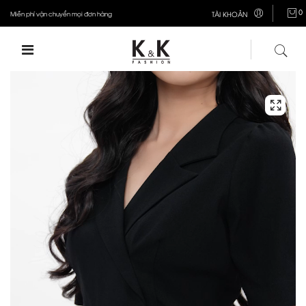
0
Miễn phí vận chuyển mọi đơn hàng
TÀI KHOẢN