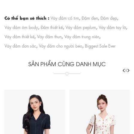
Có thể bạn sẽ thích :
,
,
,
Váy đầm cổ tim
Đầm đen
Đầm đẹp
,
,
,
,
Váy đầm ôm body
Đầm thiết kế
Váy đầm peplum
Váy đầm tay lỡ
,
,
,
Váy đầm thiết kế
Váy đầm thun
Váy đầm trung niên
,
,
Váy đầm đơn sắc
Váy đầm cho người béo
Biggest Sale Ever
SẢN PHẨM CÙNG DANH MỤC