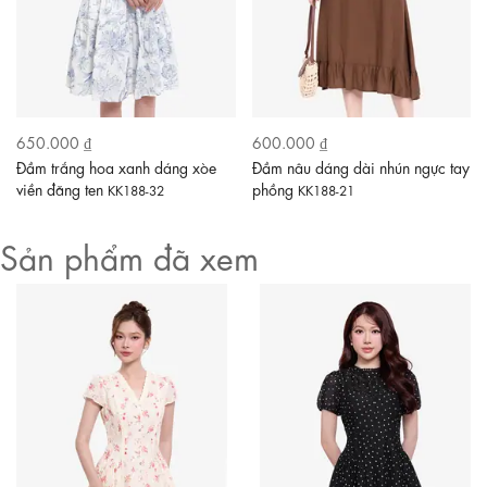
650.000 ₫
600.000 ₫
Đầm trắng hoa xanh dáng xòe
Đầm nâu dáng dài nhún ngực tay
viền đăng ten
phồng
KK188-32
KK188-21
Sản phẩm đã xem