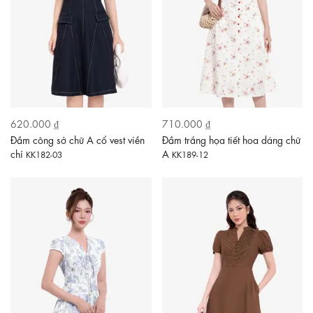
620.000 ₫
710.000 ₫
Đầm công sở chữ A cổ vest viền
Đầm trắng họa tiết hoa dáng chữ
chỉ
A
KK182-03
KK189-12